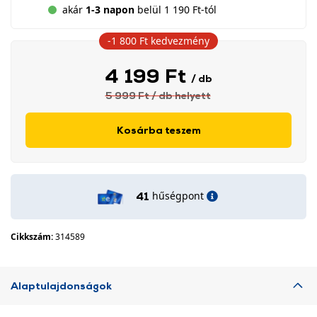
akár
1-3 napon
belül 1 190 Ft-tól
-1 800 Ft
kedvezmény
4 199 Ft
/ db
5 999 Ft
/ db
helyett
Kosárba teszem
hűségpont
41
Cikkszám:
314589
Alaptulajdonságok