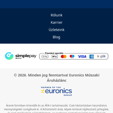
Rólunk
Karrier
Üzleteink
Blog
© 2026. Minden jog fenntartva! Euronics Műszaki
Áruházlánc
Áraink forintban értendők és az ÁFA-t tartalmazzák. Csak háztartásban használatos
mennyiségeket szolgálunk ki. A feltüntetett árak, képek leírások tájékoztató jellegűek,