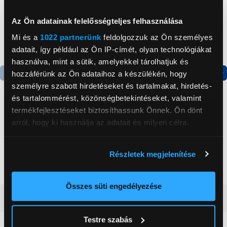
Az Ön adatainak felelősségteljes felhasználása
Mi és a
1022 partnerünk
feldolgozzuk az Ön személyes
adatait, így például az Ön IP-címét, olyan technológiákat
használva, mint a sütik, amelyekkel tárolhatjuk és
hozzáférünk az Ön adataihoz a készülékén, hogy
személyre szabott hirdetéseket és tartalmakat, hirdetés-
és tartalommérést, közönségbetekintéseket, valamint
termékfejlesztéseket biztosíthassunk Önnek. Ön dönt
HOME TF 23 TURBO
Philips DST2010/90
arról, hogy ki használja az adatait és milyen célra.
Asztali ventilátor
Gőzölős vasaló
Ha engedélyezi, a következőt is meg szeretnénk tenni:
Részletek megjelenítése
11 999 Ft
10 999 Ft
Információgyűjtés az Ön földrajzi
elhelyezkedéséről pár méteres pontossággal
Az Ön készülékén beazonosítása annak konkrét
Összes süti engedélyezése
tulajdonságainak (ujjlenyomat) aktív ellenőrzésével
Vásárlói vélemények
(9)
Tudjon meg többet személyes adatainak feldolgozási
Testre szabás
módjairól és adja meg preferenciáit a
Részletek