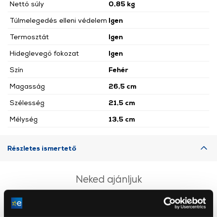
Nettó súly
0,85 kg
Túlmelegedés elleni védelem
Igen
Termosztát
Igen
Hideglevegő fokozat
Igen
Szín
Fehér
Magasság
26,5 cm
Szélesség
21,5 cm
Mélység
13,5 cm
Részletes ismertető
Neked ajánljuk