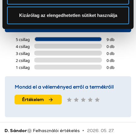
5
pontban
. Bármikor módosíthatja vagy visszavonhatja a
Sütinyilatkozathoz való hozzájárulását.
Kizárólag az elengedhetetlen sütiket használja
9 értékelés
Az Eunonics.hu webáruházunk ún. süti vagy cookie file-
okat használ, melyeket az Ön gépén tárol a rendszer. A
5 csillag
9 db
cookie-k személyazonosítására nem alkalmasak,
4 csillag
0 db
szolgáltatásaink biztosításához szükségesek. Az oldal
3 csillag
0 db
használatával Ön elfogadja a cookie-k használatát.
2 csillag
0 db
További információk:
ÁSZF
és
Adatvédelem
1 csillag
0 db
Mondd el a véleményed erről a termékről!
Értékelem
D. Sándor
Felhasználói értékelés
2026. 05. 27.