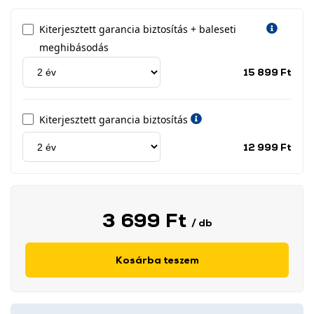
Kiterjesztett garancia biztosítás + baleseti
meghibásodás
Jótá
15 899 Ft
idős
címk
Kiterjesztett garancia biztosítás
Jótá
12 999 Ft
idős
címk
3 699 Ft
/ db
Kosárba teszem