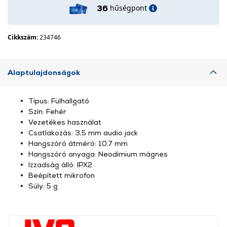
hűségpont
36
Cikkszám:
234746
Alaptulajdonságok
Típus: Fülhallgató
Szín: Fehér
Vezetékes használat
Csatlakozás: 3,5 mm audio jack
Hangszóró átmérő: 10,7 mm
Hangszóró anyaga: Neodímium mágnes
Izzadság álló: IPX2
Beépített mikrofon
Súly: 5 g