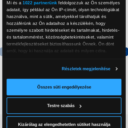
Mi és a
1022 partnerünk
feldolgozzuk az Ön személyes
adatait, így például az Ön IP-címét, olyan technológiákat
használva, mint a sütik, amelyekkel tárolhatjuk és
hozzáférünk az Ön adataihoz a készülékén, hogy
személyre szabott hirdetéseket és tartalmakat, hirdetés-
és tartalommérést, közönségbetekintéseket, valamint
termékfejlesztéseket biztosíthassunk Önnek. Ön dönt
arról, hogy ki használja az adatait és milyen célra.
Ha engedélyezi, a következőt is meg szeretnénk tenni:
Részletek megjelenítése
Információgyűjtés az Ön földrajzi
CMF Buds 2 by Nothing
Sony WI-C100 Bluetooth
elhelyezkedéséről pár méteres pontossággal
(B179) ANC TWS
fülhallgató, Fehér
Az Ön készülékén beazonosítása annak konkrét
Összes süti engedélyezése
fülhallgató, világoszöld
(WIC100W.CE7)
tulajdonságainak (ujjlenyomat) aktív ellenőrzésével
23 999 Ft
15 999 Ft
Tudjon meg többet személyes adatainak feldolgozási
Testre szabás
módjairól és adja meg preferenciáit a
Részletek
pontban
. Bármikor módosíthatja vagy visszavonhatja a
Sütinyilatkozathoz való hozzájárulását.
Vásárlói vélemények
(2)
Kizárólag az elengedhetetlen sütiket használja