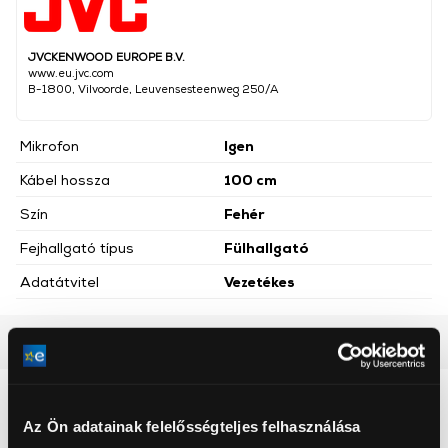
JVCKENWOOD EUROPE B.V.
www.eu.jvc.com
B-1800, Vilvoorde, Leuvensesteenweg 250/A
Mikrofon
Igen
Kábel hossza
100 cm
Szín
Fehér
Fejhallgató típus
Fülhallgató
Adatátvitel
Vezetékes
Részletes ismertető
Neked ajánljuk
Az Ön adatainak felelősségteljes felhasználása