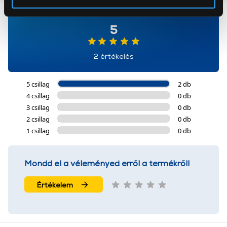
Az Eunonics.hu webáruházunk ún. süti vagy cookie file-
okat használ, melyeket az Ön gépén tárol a rendszer. A
5
cookie-k személyazonosítására nem alkalmasak,
szolgáltatásaink biztosításához szükségesek. Az oldal
2 értékelés
használatával Ön elfogadja a cookie-k használatát.
További információk:
ÁSZF
és
Adatvédelem
5 csillag
2 db
4 csillag
0 db
3 csillag
0 db
2 csillag
0 db
1 csillag
0 db
Mondd el a véleményed erről a termékről!
Értékelem