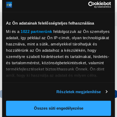
Adatátvitel
Vezetékes
Részletes ismertető
Az Ön adatainak felelősségteljes felhasználása
Mi és a
1022 partnerünk
feldolgozzuk az Ön személyes
Neked ajánljuk
adatait, így például az Ön IP-címét, olyan technológiákat
használva, mint a sütik, amelyekkel tárolhatjuk és
hozzáférünk az Ön adataihoz a készülékén, hogy
személyre szabott hirdetéseket és tartalmakat, hirdetés-
és tartalommérést, közönségbetekintéseket, valamint
termékfejlesztéseket biztosíthassunk Önnek. Ön dönt
arról, hogy ki használja az adatait és milyen célra.
Ha engedélyezi, a következőt is meg szeretnénk tenni:
Részletek megjelenítése
Információgyűjtés az Ön földrajzi
elhelyezkedéséről pár méteres pontossággal
Termék adatlap
Termék adatlap
Az Ön készülékén beazonosítása annak konkrét
Összes süti engedélyezése
tulajdonságainak (ujjlenyomat) aktív ellenőrzésével