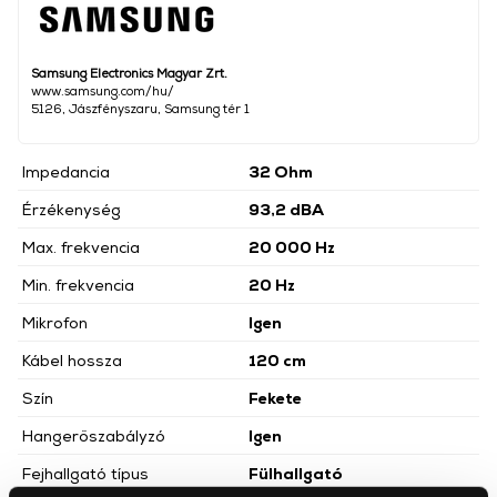
Samsung Electronics Magyar Zrt.
www.samsung.com/hu/
5126, Jászfényszaru, Samsung tér 1
Impedancia
32 Ohm
Érzékenység
93,2 dBA
Max. frekvencia
20 000 Hz
Min. frekvencia
20 Hz
Mikrofon
Igen
Kábel hossza
120 cm
Szín
Fekete
Hangerőszabályzó
Igen
Fejhallgató típus
Fülhallgató