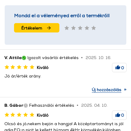
Mondd el a véleményed erről a termékről!
Értékelem
V. Attila
Igazolt vásárlói értékelés
2025. 10. 16.
Kiváló
0
Jó ár/érték arány.
»
Új hozzászólás
B. Gábor
Felhasználói értékelés
2025. 04. 10.
Kiváló
0
Olcsó és jó,nekem bejön a hangja! A középtartományt is jól
adja,EQ-n picit le kellett húznom 4kHz környékén,különben