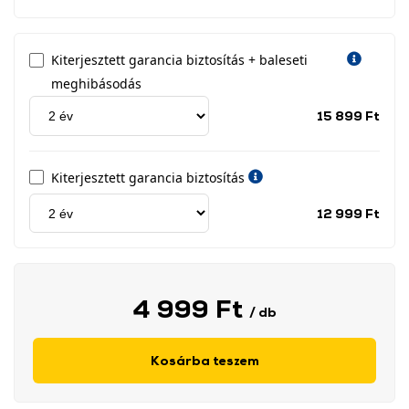
Kiterjesztett garancia biztosítás + baleseti
meghibásodás
Jótá
15 899 Ft
idős
címk
Kiterjesztett garancia biztosítás
Jótá
12 999 Ft
idős
címk
4 999 Ft
/ db
Kosárba teszem