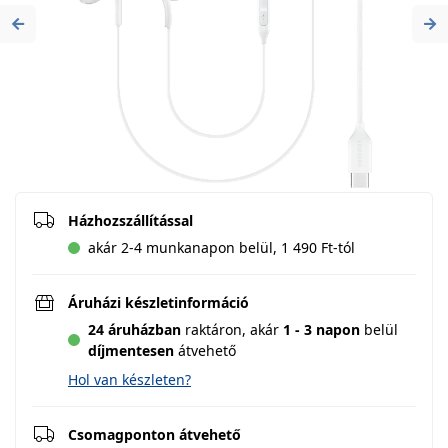
Previous
Ne
Házhozszállítással
akár 2-4 munkanapon belül, 1 490 Ft-tól
Áruházi készletinformáció
24 áruházban
raktáron,
akár
1 - 3 napon
belül
díjmentesen
átvehető
Hol van készleten?
Csomagponton átvehető