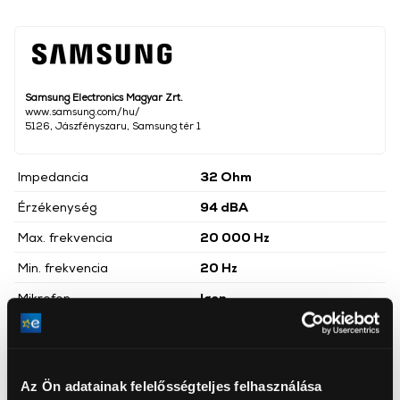
Samsung Electronics Magyar Zrt.
www.samsung.com/hu/
5126, Jászfényszaru, Samsung tér 1
Impedancia
32 Ohm
Érzékenység
94 dBA
Max. frekvencia
20 000 Hz
Min. frekvencia
20 Hz
Mikrofon
Igen
Szín
Fehér
Hangerőszabályzó
Igen
Az Ön adatainak felelősségteljes felhasználása
Adatátvitel
Vezetékes