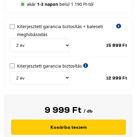
akár
1-3 napon
belül 1 190 Ft-tól
Kiterjesztett garancia biztosítás + baleseti
meghibásodás
Jótá
15 899 Ft
idős
címk
Kiterjesztett garancia biztosítás
Jótá
12 999 Ft
idős
címk
9 999 Ft
/ db
Kosárba teszem