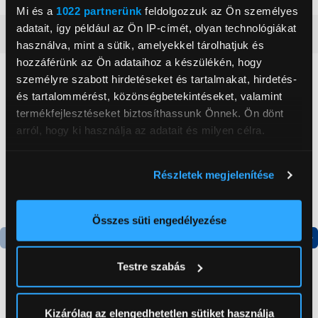
Mi és a
1022 partnerünk
feldolgozzuk az Ön személyes
adatait, így például az Ön IP-címét, olyan technológiákat
Részletes ismertető
használva, mint a sütik, amelyekkel tárolhatjuk és
hozzáférünk az Ön adataihoz a készülékén, hogy
Neked ajánljuk
személyre szabott hirdetéseket és tartalmakat, hirdetés-
és tartalommérést, közönségbetekintéseket, valamint
termékfejlesztéseket biztosíthassunk Önnek. Ön dönt
arról, hogy ki használja az adatait és milyen célra.
Ha engedélyezi, a következőt is meg szeretnénk tenni:
Részletek megjelenítése
Információgyűjtés az Ön földrajzi
elhelyezkedéséről pár méteres pontossággal
Az Ön készülékén beazonosítása annak konkrét
Összes süti engedélyezése
tulajdonságainak (ujjlenyomat) aktív ellenőrzésével
Tudjon meg többet személyes adatainak feldolgozási
Termék adatlap
Termék adatlap
Testre szabás
módjairól és adja meg preferenciáit a
Részletek
pontban
. Bármikor módosíthatja vagy visszavonhatja a
Sütinyilatkozathoz való hozzájárulását.
Gorenje NRS8182KX Side
Gorenje RK4182PW4
Kizárólag az elengedhetetlen sütiket használja