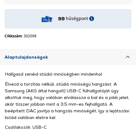
hűségpont
99
Cikkszám:
302098
Alaptulajdonságok
Hallgasd zenéid stúdió minőségben mindenhol
Élvezd a torzítás nélküli, stúdió minőségű hangzást. A
Samsung (AKG által hangolt) USB-C fülhallgatóját úgy
alkottuk meg, hogy valóban elválassza a bal és a jobb jelet,
akár tízszer jobban mint a 3,5 mm-es fejhallgató. A
beépített DAC javítja a hangzás minőségét, így a lejátszási
listád valóban életre kel.
Csatlakozók: USB-C