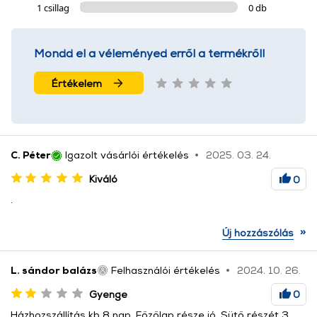
1 csillag
0 db
Mondd el a véleményed erről a termékről!
Értékelem
C. Péter
Igazolt vásárlói értékelés
2025. 03. 24.
Kiváló
0
.
»
Új hozzászólás
L. sándor balázs
Felhasználói értékelés
2024. 10. 26.
Gyenge
0
Házhozszállítás kb 8 nap. Főzőlap része jó. Sütő részét 3