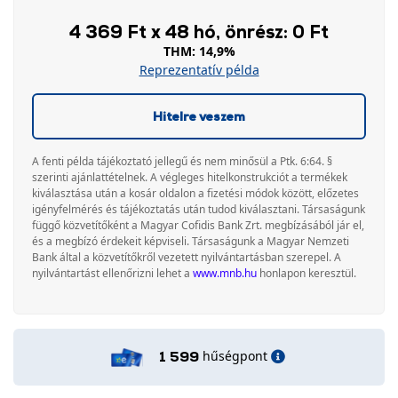
4 369 Ft x 48 hó, önrész: 0 Ft
THM: 14,9%
Reprezentatív példa
Hitelre veszem
A fenti példa tájékoztató jellegű és nem minősül a Ptk. 6:64. §
szerinti ajánlattételnek. A végleges hitelkonstrukciót a termékek
kiválasztása után a kosár oldalon a fizetési módok között, előzetes
igényfelmérés és tájékoztatás után tudod kiválasztani. Társaságunk
függő közvetítőként a Magyar Cofidis Bank Zrt. megbízásából jár el,
és a megbízó érdekeit képviseli. Társaságunk a Magyar Nemzeti
Bank által a közvetítőkről vezetett nyilvántartásban szerepel. A
nyilvántartást ellenőrizni lehet a
www.mnb.hu
honlapon keresztül.
hűségpont
1 599