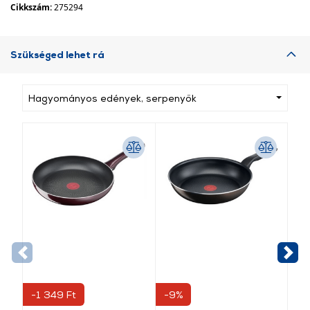
Cikkszám:
275294
Szükséged lehet rá
Hagyományos edények, serpenyők
-1 349 Ft
-9%