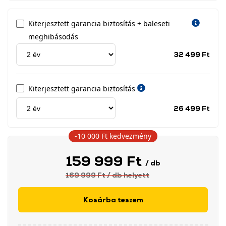
Kiterjesztett garancia biztosítás + baleseti
meghibásodás
Jótá
32 499 Ft
idős
címk
Kiterjesztett garancia biztosítás
Jótá
26 499 Ft
idős
címk
-10 000 Ft
kedvezmény
159 999 Ft
/ db
169 999 Ft
/ db
helyett
Kosárba teszem