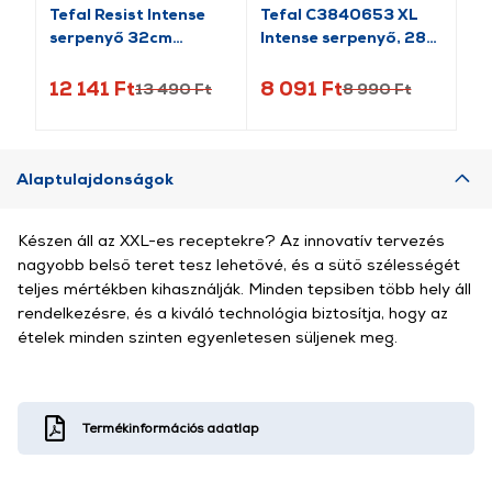
Tefal Resist Intense
Tefal C3840653 XL
Py
serpenyő 32cm
Intense serpenyő, 28
Se
(D5220883)
cm
12 141 Ft
8 091 Ft
6 
13 490 Ft
8 990 Ft
Alaptulajdonságok
Készen áll az XXL-es receptekre? Az innovatív tervezés
nagyobb belső teret tesz lehetővé, és a sütő szélességét
teljes mértékben kihasználják. Minden tepsiben több hely áll
rendelkezésre, és a kiváló technológia biztosítja, hogy az
ételek minden szinten egyenletesen süljenek meg.
Termékinformációs adatlap