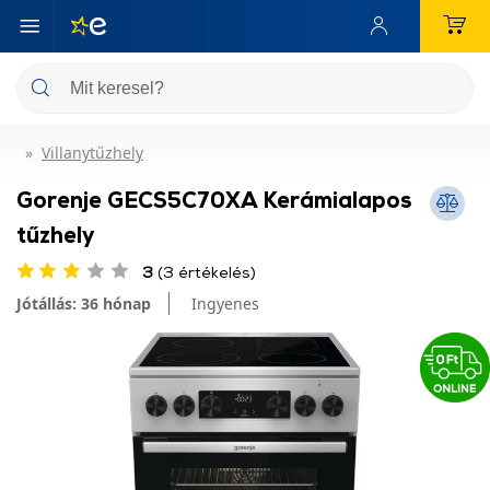
Villanytűzhely
Gorenje GECS5C70XA Kerámialapos
tűzhely
3
(3 értékelés)
Jótállás: 36 hónap
Ingyenes