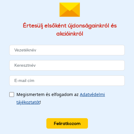
Értesülj elsőként újdonságainkról és
akcióinkról
Megismertem és elfogadom az
Adatvédelmi
tájékoztatót
!
Feliratkozom