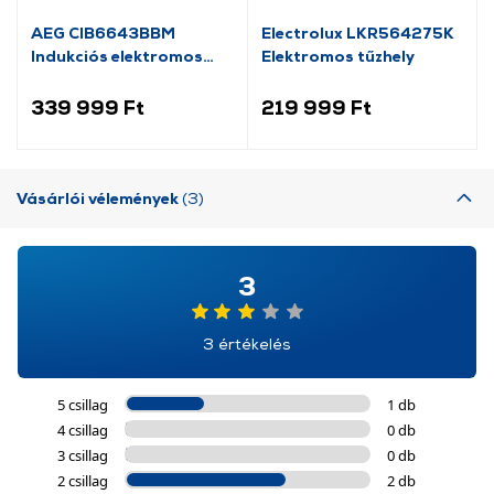
AEG CIB6643BBM
Electrolux LKR564275K
Indukciós elektromos
Elektromos tűzhely
tűzhely
339 999 Ft
219 999 Ft
Vásárlói vélemények
(3)
3
3 értékelés
5 csillag
1 db
4 csillag
0 db
3 csillag
0 db
2 csillag
2 db