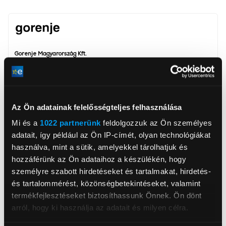
Gorenje Magyarország Kft.
www.gorenje.hu
info@gorenje.hu
2045, Törökbálint, Dulácska 1/B
Főzőlap típus
Kerámia főzőlap
Az Ön adatainak felelősségteljes felhasználása
Mi és a
1022 partnerünk
feldolgozzuk az Ön személyes
Tűzhely típus
Villanytűzhely
adatait, így például az Ön IP-címét, olyan technológiákat
Sütő űrtartalma
70 l
használva, mint a sütik, amelyekkel tárolhatjuk és
Digitális kijelző
Igen
hozzáférünk az Ön adataihoz a készülékén, hogy
személyre szabott hirdetéseket és tartalmakat, hirdetés-
Légkeverés
Igen
és tartalommérést, közönségbetekintéseket, valamint
Szín
Inox
termékfejlesztéseket biztosíthassunk Önnek. Ön dönt
arról, hogy ki használja az adatait és milyen célra.
Szélesség
50 cm