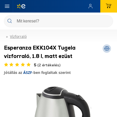
Vízforraló
Esperanza EKK104X Tugela
vízforraló, 1.8 l, matt ezüst
5
(2 értékelés)
Jótállás az
ÁSZF
-ben foglaltak szerint