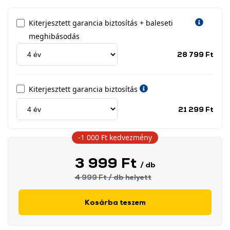
Kiterjesztett garancia biztosítás + baleseti
meghibásodás
Jótá
28 799 Ft
idős
címk
Kiterjesztett garancia biztosítás
Jótá
21 299 Ft
idős
címk
-1 000 Ft
kedvezmény
3 999 Ft
/ db
4 999 Ft
/ db
helyett
Kosárba teszem