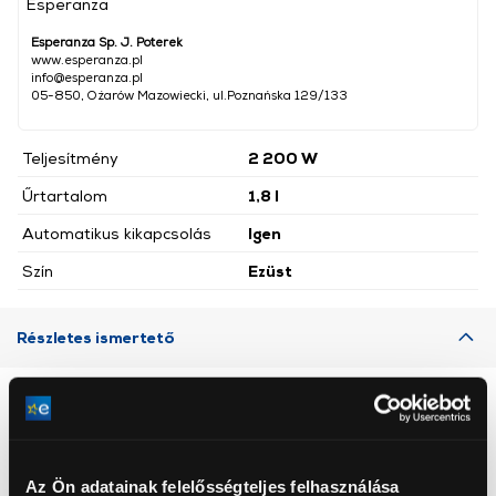
Esperanza
Esperanza Sp. J. Poterek
www.esperanza.pl
info@esperanza.pl
05-850, Ożarów Mazowiecki, ul.Poznańska 129/133
Teljesítmény
2 200 W
Űrtartalom
1,8 l
Automatikus kikapcsolás
Igen
Szín
Ezüst
Részletes ismertető
Neked ajánljuk
Az Ön adatainak felelősségteljes felhasználása