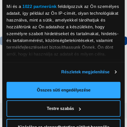
Mi és a
1022 partnerünk
feldolgozzuk az Ön személyes
adatait, így például az Ön IP-címét, olyan technológiákat
használva, mint a sütik, amelyekkel tárolhatjuk és
hozzáférünk az Ön adataihoz a készülékén, hogy
személyre szabott hirdetéseket és tartalmakat, hirdetés-
és tartalommérést, közönségbetekintéseket, valamint
termékfejlesztéseket biztosíthassunk Önnek. Ön dönt
Termék adatlap
Termék adatlap
arról, hogy ki használja az adatait és milyen célra.
Ha engedélyezi, a következőt is meg szeretnénk tenni:
Gorenje NRS8182KX Side
Gorenje N619EAXL4
Részletek megjelenítése
by side hűtőszekrény
Alulfagyasztós
Információgyűjtés az Ön földrajzi
kombinált hűtőszekrény
elhelyezkedéséről pár méteres pontossággal
199 999 Ft
179 999 Ft
Az Ön készülékén beazonosítása annak konkrét
Összes süti engedélyezése
tulajdonságainak (ujjlenyomat) aktív ellenőrzésével
Tudjon meg többet személyes adatainak feldolgozási
Testre szabás
módjairól és adja meg preferenciáit a
Részletek
Vásárlói vélemények
(2)
pontban
. Bármikor módosíthatja vagy visszavonhatja a
Sütinyilatkozathoz való hozzájárulását.
Kizárólag az elengedhetetlen sütiket használja