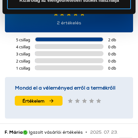
5
Az Eunonics.hu webáruházunk ún. süti vagy cookie file-
okat használ, melyeket az Ön gépén tárol a rendszer. A
2 értékelés
cookie-k személyazonosítására nem alkalmasak,
szolgáltatásaink biztosításához szükségesek. Az oldal
5 csillag
2 db
használatával Ön elfogadja a cookie-k használatát.
4 csillag
0 db
További információk:
ÁSZF
és
Adatvédelem
3 csillag
0 db
2 csillag
0 db
1 csillag
0 db
Mondd el a véleményed erről a termékről!
Értékelem
F. Mária
Igazolt vásárlói értékelés
2025. 07. 23.