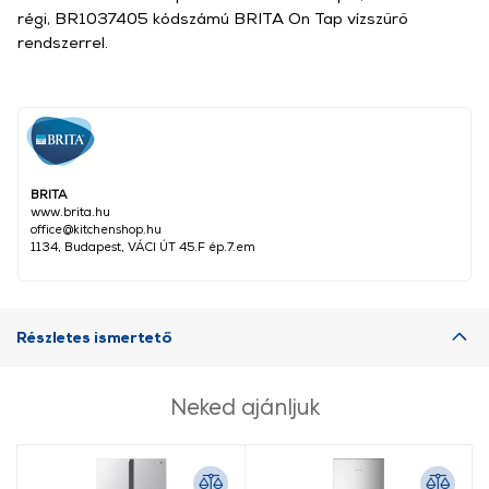
régi, BR1037405 kódszámú BRITA On Tap vízszűrő
rendszerrel.
BRITA
www.brita.hu
office@kitchenshop.hu
1134, Budapest, VÁCI ÚT 45.F ép.7.em
Részletes ismertető
Neked ajánljuk