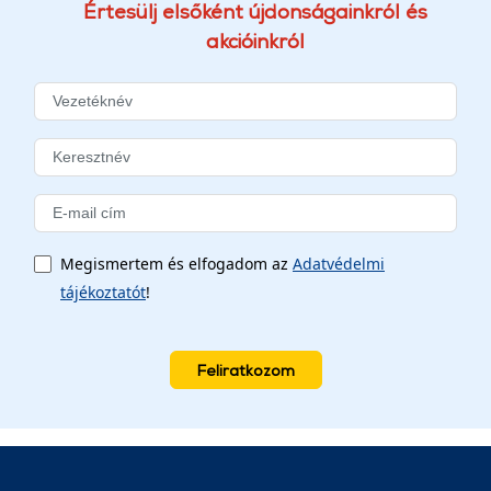
Értesülj elsőként újdonságainkról és
akcióinkról
Megismertem és elfogadom az
Adatvédelmi
tájékoztatót
!
Feliratkozom