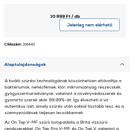
10 999 Ft
/ db
Jelenleg nem elérhető
Cikkszám:
306643
Alaptulajdonságok
A kiváló szűrési technológiának köszönhetően eltávolítja a
baktériumok, nehézfémek, klór, mikroműanyag részecskék,
gyógyszermaradványok, valamint a növényvédőszerek és
gyomirtó szerek akár 99,99%-át. Így élvezheti a víz
autentikus ízét, amely szűrés után sokkal tisztább lesz, és a
szennyeződések teljesen lecsökkennek.
Az On Tap V-MF szűrő kompatibilis a Brita vízszűrő
rendszerekkel: On Tap Pro V-MF és On Tap V, valamint a