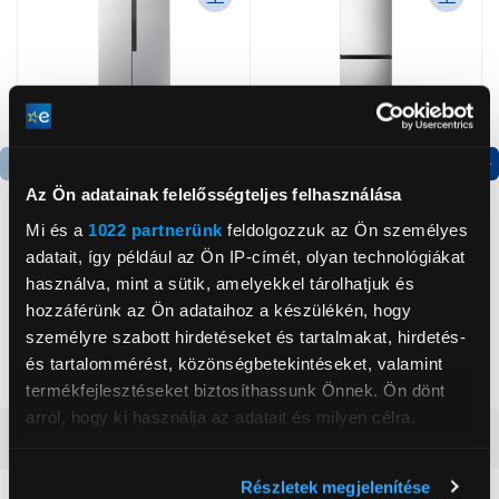
Az Ön adatainak felelősségteljes felhasználása
Termék adatlap
Termék adatlap
Mi és a
1022 partnerünk
feldolgozzuk az Ön személyes
adatait, így például az Ön IP-címét, olyan technológiákat
Gorenje NRS8182KX Side
Gorenje RK14DPS4
használva, mint a sütik, amelyekkel tárolhatjuk és
by side hűtőszekrény
Alulfagyasztós
hozzáférünk az Ön adataihoz a készülékén, hogy
kombinált hűtőszekrény
személyre szabott hirdetéseket és tartalmakat, hirdetés-
199 999 Ft
124 999 Ft
és tartalommérést, közönségbetekintéseket, valamint
termékfejlesztéseket biztosíthassunk Önnek. Ön dönt
arról, hogy ki használja az adatait és milyen célra.
Vásárlói vélemények
(2)
Ha engedélyezi, a következőt is meg szeretnénk tenni:
Részletek megjelenítése