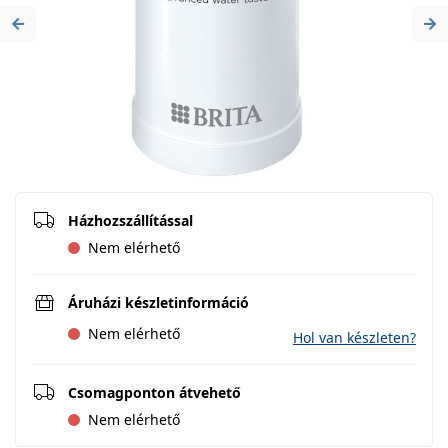
Previous
Ne
Házhozszállítással
Nem elérhető
Áruházi készletinformáció
Nem elérhető
Hol van készleten?
Csomagponton átvehető
Nem elérhető