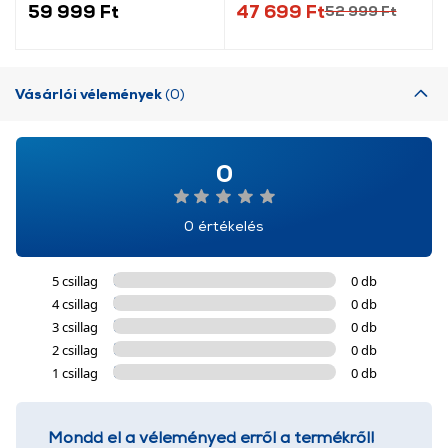
59 999 Ft
47 699 Ft
52 999 Ft
Vásárlói vélemények
(0)
0
0 értékelés
5 csillag
0 db
4 csillag
0 db
3 csillag
0 db
2 csillag
0 db
1 csillag
0 db
Mondd el a véleményed erről a termékről!