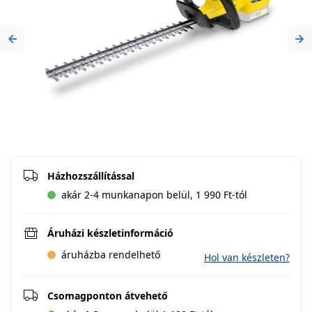
Previous
Ne
Házhozszállítással
akár 2-4 munkanapon belül, 1 990 Ft-tól
Áruházi készletinformáció
áruházba rendelhető
Hol van készleten?
Csomagponton átvehető