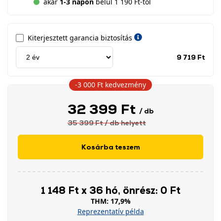
akár
1-3 napon
belül 1 190 Ft-tól
Kiterjesztett garancia biztosítás
Jótá
9 719 Ft
idős
címk
-3 000 Ft
kedvezmény
32 399 Ft
/ db
35 399 Ft
/ db
helyett
Kosárba teszem
1 148 Ft x 36 hó, önrész: 0 Ft
THM: 17,9%
Reprezentatív példa