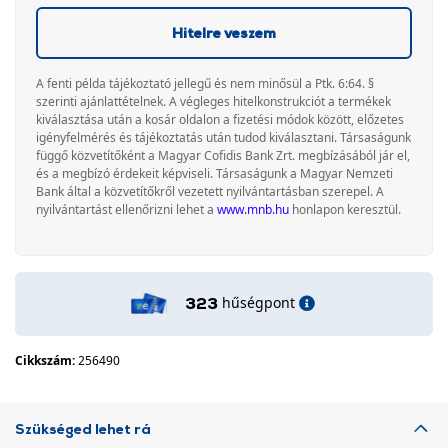
Hitelre veszem
A fenti példa tájékoztató jellegű és nem minősül a Ptk. 6:64. §
szerinti ajánlattételnek. A végleges hitelkonstrukciót a termékek
kiválasztása után a kosár oldalon a fizetési módok között, előzetes
igényfelmérés és tájékoztatás után tudod kiválasztani. Társaságunk
függő közvetítőként a Magyar Cofidis Bank Zrt. megbízásából jár el,
és a megbízó érdekeit képviseli. Társaságunk a Magyar Nemzeti
Bank által a közvetítőkről vezetett nyilvántartásban szerepel. A
nyilvántartást ellenőrizni lehet a
www.mnb.hu
honlapon keresztül.
hűségpont
323
Cikkszám:
256490
Szükséged lehet rá