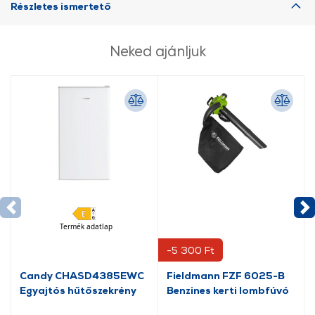
Részletes ismertető
További információk:
ÁSZF
és
Adatvédelem
Neked ajánljuk
Termék adatlap
-5 300 Ft
Candy CHASD4385EWC
Fieldmann FZF 6025-B
Egyajtós hűtőszekrény
Benzines kerti lombfúvó