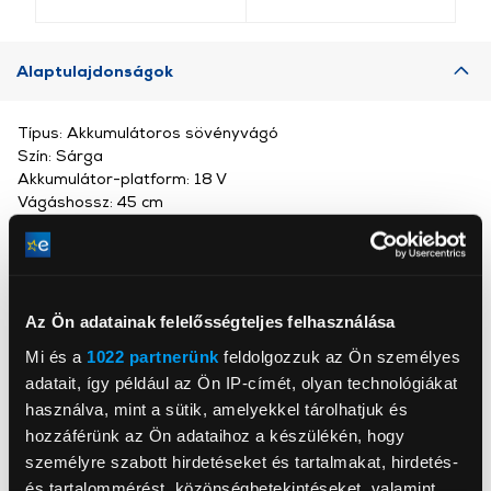
Alaptulajdonságok
Típus: Akkumulátoros sövényvágó
Szín: Sárga
Akkumulátor-platform: 18 V
Vágáshossz: 45 cm
Fogtávolság: 18 mm
Pengesebesség: 2700/perc
Vágópenge típusa: Stancolt, gyémántcsiszolt penge
Tápfeszültség: 18 V
Teljesítmény akkutöltésenként: Max. 250 (2,5 Ah) / Max.
Az Ön adatainak felelősségteljes felhasználása
500 (5,0 Ah)
Mi és a
1022 partnerünk
feldolgozzuk az Ön személyes
Üzemidő akkutöltésenként: Max. 35 (2,5 Ah) Max. 70 (5,0
adatait, így például az Ön IP-címét, olyan technológiákat
Ah)
Felszereltség: Változat: Az akkumulátort és a töltőt nem
használva, mint a sütik, amelyekkel tárolhatjuk és
tartalmazza
hozzáférünk az Ön adataihoz a készülékén, hogy
Pengevédő
személyre szabott hirdetéseket és tartalmakat, hirdetés-
és tartalommérést, közönségbetekintéseket, valamint