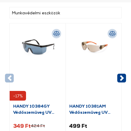
Munkavédelmi eszközök
-17%
-1
HANDY 10384GY
HANDY 10381AM
HA
Védőszemüveg UV
Védőszemüveg UV
Sz
védős
védős
be
349 Ft
499 Ft
59
424 Ft