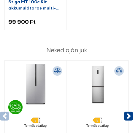
További információk:
ÁSZF
és
Adatvédelem
Stiga MT 100e Kit
akkumulátoros multi-
tool (271724108/ST2)
99 900 Ft
Neked ajánljuk
Termék adatlap
Termék adatlap