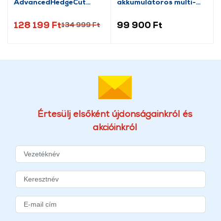
AdvancedHedgeCut
akkumulátoros multi-
36V-65-28 Akkus
tool (271724108/ST2)
sövénynyíró
128 199 Ft
99 900 Ft
134 999 Ft
(060084A300)
Értesülj elsőként újdonságainkról és
akcióinkról