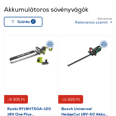
Akkumulátoros sövényvágók
Rendezés
0
Szűrés
Relevancia szerint
-3 305 Ft
-11 620 Ft
Ryobi RY18HT50A-120
Bosch Universal
18V One Plus
HedgeCut 18V-50 Akkus