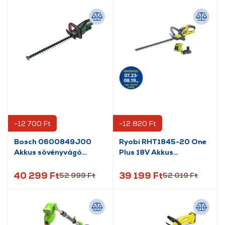
-12 700 Ft
-12 820 Ft
Bosch 0600849J00
Ryobi RHT1845-20 One
Akkus sövényvágó
Plus 18V Akkus
Egyetemes HedgeCut
sövényvágó
18V-55
40 299 Ft
39 199 Ft
52 999 Ft
52 019 Ft