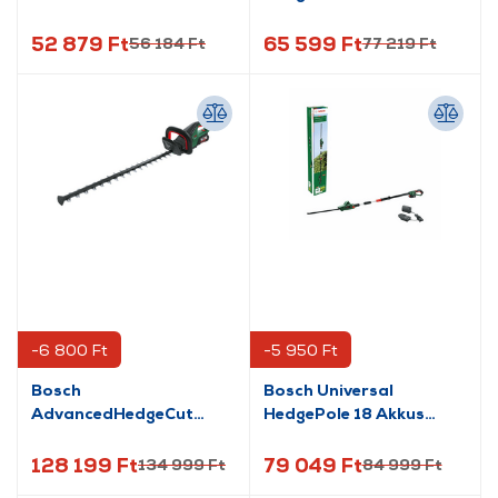
Sövényvágó, 50 cm
sövénynyíró
(0600849K01)
52 879 Ft
65 599 Ft
56 184 Ft
77 219 Ft
-6 800 Ft
-5 950 Ft
Bosch
Bosch Universal
AdvancedHedgeCut
HedgePole 18 Akkus
36V-65-28 Akkus
teleszkópos sövénynyíró
sövénynyíró
(06008B3000)
128 199 Ft
79 049 Ft
134 999 Ft
84 999 Ft
(060084A300)