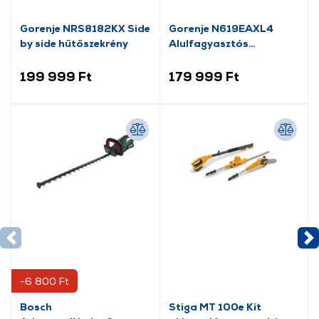
Gorenje NRS8182KX Side
Gorenje N619EAXL4
by side hűtőszekrény
Alulfagyasztós
kombinált hűtőszekrény
199 999 Ft
179 999 Ft
-6 800 Ft
Bosch
Stiga MT 100e Kit