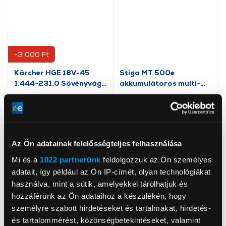
-3 000 Ft
Kärcher HGE 18V-45
Stiga MT 500e
1.444-231.0 Sövényvágó
akkumulátoros multi-
(Akkumulátort nem
tool (278720008/ST3)
tartalmazza)
32 399 Ft
99 900 Ft
35 399 Ft
Az Ön adatainak felelősségteljes felhasználása
Mi és a
1022 partnerünk
feldolgozzuk az Ön személyes
adatait, így például az Ön IP-címét, olyan technológiákat
használva, mint a sütik, amelyekkel tárolhatjuk és
hozzáférünk az Ön adataihoz a készülékén, hogy
személyre szabott hirdetéseket és tartalmakat, hirdetés-
és tartalommérést, közönségbetekintéseket, valamint