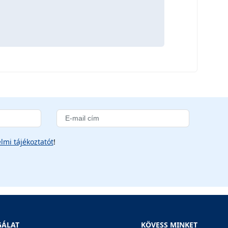
lmi tájékoztatót
!
GÁLAT
KÖVESS MINKET