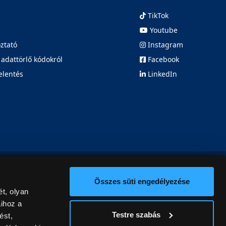
TikTok
Youtube
oztató
Instagram
 adattörlő kódokról
Facebook
elentés
LinkedIn
Összes süti engedélyezése
t, olyan
aihoz a
Testre szabás
ést,