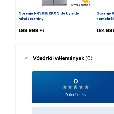
Termék adatlap
Gorenje NRS8182KX Side by side
Gorenje 
hűtőszekrény
kombinál
199 999 Ft
124 99
Vásárlói vélemények
(0)
0
0 értékelés