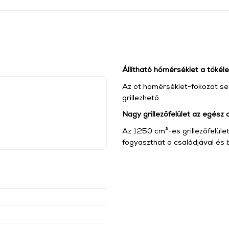
Állítható hőmérséklet a töké
Az öt hőmérséklet-fokozat se
grillezhető.
Nagy grillezőfelület az egész
Az 1250 cm²-es grillezőfelület 
fogyaszthat a családjával és b