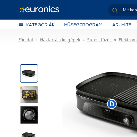
KATEGÓRIÁK
HŰSÉGPROGRAM
ÁRUHITEL
Főoldal
Háztartási kisgépek
Sütés, főzés
Elektromo