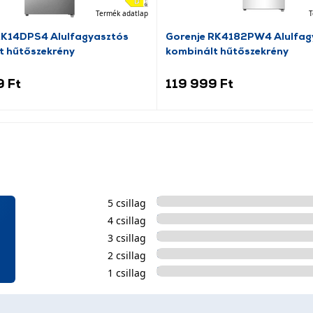
Termék adatlap
T
RK14DPS4 Alulfagyasztós
Gorenje RK4182PW4 Alulfag
t hűtőszekrény
kombinált hűtőszekrény
9 Ft
119 999 Ft
5 csillag
4 csillag
3 csillag
2 csillag
1 csillag