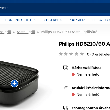
EURONICS HETEK
CÉGEKNEK
KARRIER
FELÚJÍT
s grill
Asztali grill
Philips HD6210/90 Asztali grillsütő
Philips HD6210/90 Asz
0
(0 értékelé
Házhozszállítással
Nem elérhető
Áruházi készletinform
Nem elérhető
Csomagponton átveh