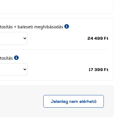
iztosítás + baleseti meghibásodás
Jótállási
24 499 Ft
időszak
címke
tosítás
Jótállási
17 399 Ft
időszak
címke
Jelenleg nem elérhető