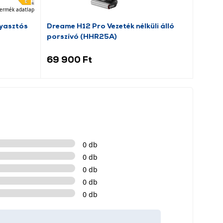
ermék adatlap
yasztós
Dreame H12 Pro Vezeték nélküli álló
Candy
porszívó (HHR25A)
hűtős
69 900 Ft
59 9
0 db
0 db
0 db
0 db
0 db