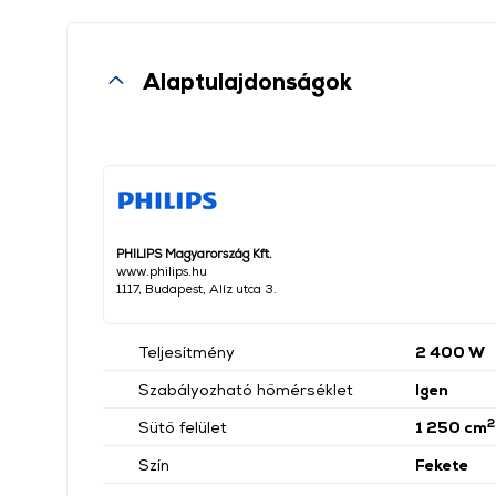
Alaptulajdonságok
PHILIPS Magyarország Kft.
www.philips.hu
1117, Budapest, Alíz utca 3.
Teljesítmény
2 400 W
Szabályozható hőmérséklet
Igen
2
Sütő felület
1 250 cm
Szín
Fekete