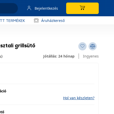
Bejelentkezés
Áruházkereső
OTT TERMÉKEK
tali grillsütő
Jótállás: 24 hónap
Ingyenes
s)
áció
Hol van készleten?
ető