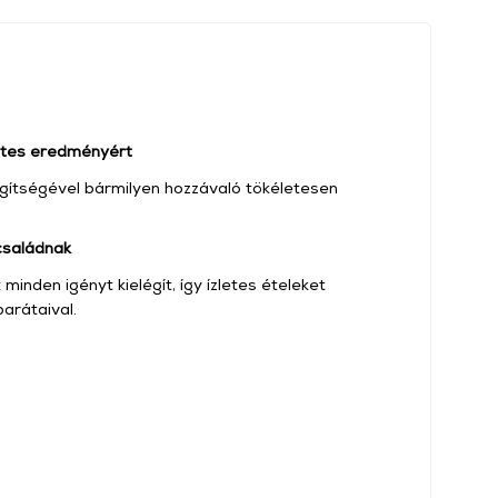
letes eredményért
gítségével bármilyen hozzávaló tökéletesen
 családnak
minden igényt kielégít, így ízletes ételeket
arátaival.