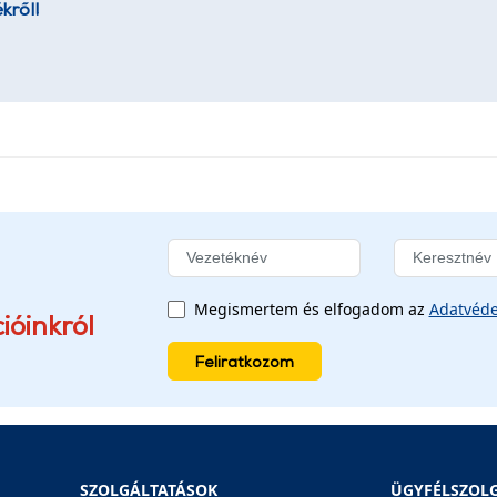
kről!
Megismertem és elfogadom az
Adatvéde
ióinkról
Feliratkozom
SZOLGÁLTATÁSOK
ÜGYFÉLSZOL