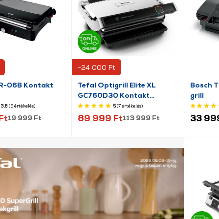
-24 000 Ft
R-06B Kontakt
Tefal Optigrill Elite XL
Bosch 
GC760D30 Kontakt
grill
grillsütő
3.8
(5
értékelés
)
5
(7
értékelés
)
Ft
89 999 Ft
33 99
19 999 Ft
113 999 Ft