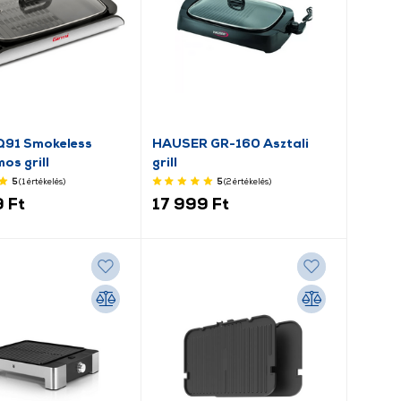
Q91 Smokeless
HAUSER GR-160 Asztali
os grill
grill
5
(1
értékelés
)
5
(2
értékelés
)
 Ft
17 999 Ft