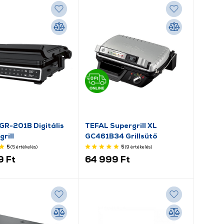
GR-201B Digitális
TEFAL Supergrill XL
rill
GC461B34 Grillsütő
5
(5
értékelés
)
5
(9
értékelés
)
9 Ft
64 999 Ft