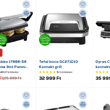
Hobbs 17888-56
Tefal Inicio GC271D10
Dyras C
e 3in1 Panini
Kontakt grill
kontaktg
ill
4.9
(27
értékelés
)
5
(3
értékelés
)
Ft
32 999 Ft
35 99
25 999 Ft