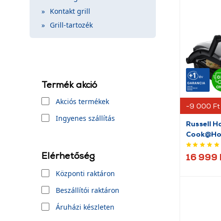
Kontakt grill
Grill-tartozék
Termék akció
Akciós termékek
-9 000 Ft
Ingyenes szállítás
Russell 
Cook@Hom
sütő és gr
Elérhetőség
16 999 
Központi raktáron
Beszállítói raktáron
Áruházi készleten