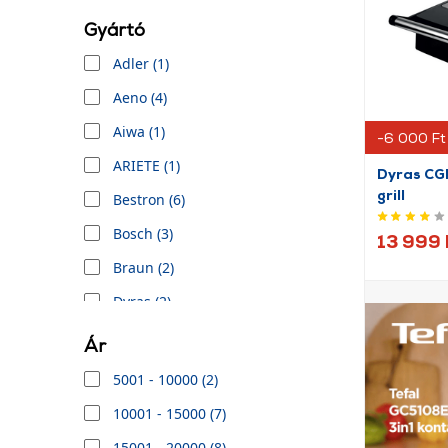
Gyártó
Adler (1)
Aeno (4)
Aiwa (1)
-6 000 Ft
ARIETE (1)
Dyras CG
grill
Bestron (6)
Bosch (3)
13 999 
Braun (2)
Dyras (2)
Esperanza (1)
Ár
George Foreman (2)
5001 - 10000 (2)
Girmi (1)
10001 - 15000 (7)
Gorenje (1)
15001 - 20000 (8)