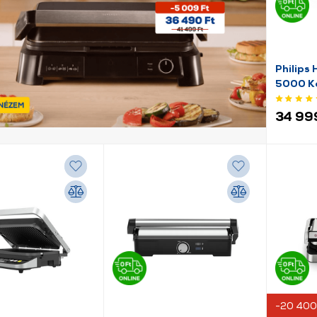
Philips
5000 Ko
34 99
-20 400