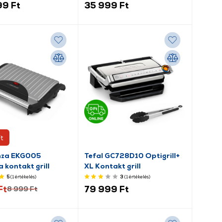
99 Ft
35 999 Ft
t
nza EKG005
Tefal GC728D10 Optigrill+
a kontakt grill
XL Kontakt grill
5
(1
értékelés
)
3
(1
értékelés
)
Ft
79 999 Ft
8 999 Ft