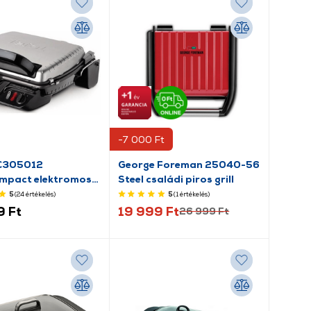
-7 000 Ft
GC305012
George Foreman 25040-56
mpact elektromos
Steel családi piros grill
5
(24
értékelés
)
5
(1
értékelés
)
9 Ft
19 999 Ft
26 999 Ft