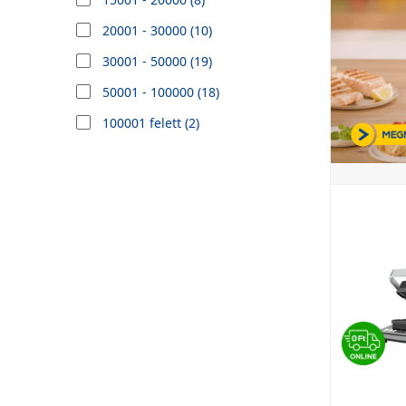
Hauser (2)
20001 - 30000 (10)
Huslog (2)
30001 - 50000 (19)
Lauben (1)
50001 - 100000 (18)
MPM (5)
100001 felett (2)
Philips (1)
Russell-Hobbs (1)
Sage (1)
SENCOR (4)
SEVERIN (2)
Solac (1)
Taurus (1)
Tefal (16)
Ufesa (2)