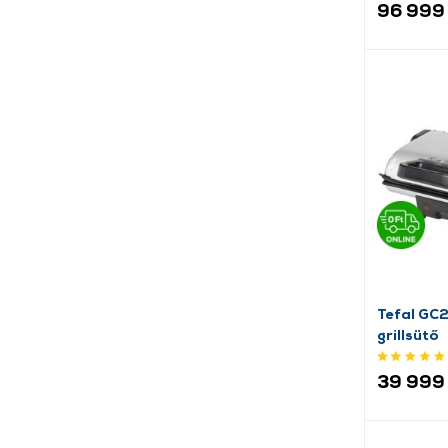
96 999 
Tefal GC
grillsütő
39 999 