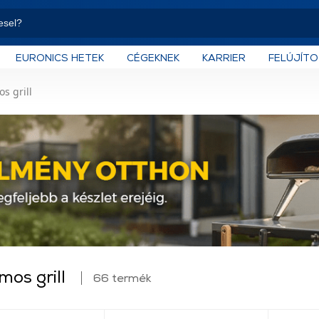
EURONICS HETEK
CÉGEKNEK
KARRIER
FELÚJÍT
s grill
mos grill
66 termék