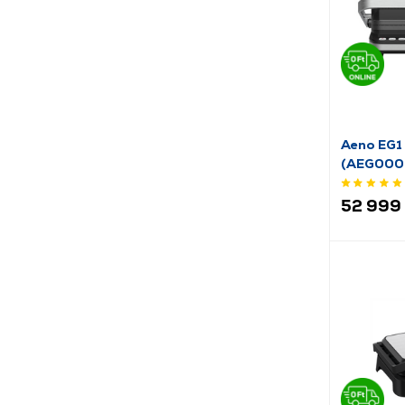
Aeno EG1 
(AEG000
52 999 