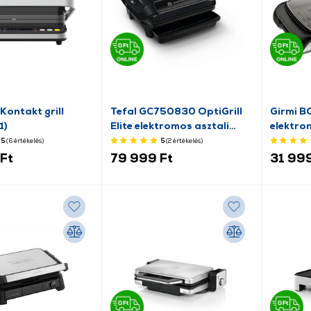
Kontakt grill
Tefal GC750830 OptiGrill
Girmi B
1)
Elite elektromos asztali
elektrom
grillsütő
5
(6
értékelés
)
5
(2
értékelés
)
Ft
79 999 Ft
31 999