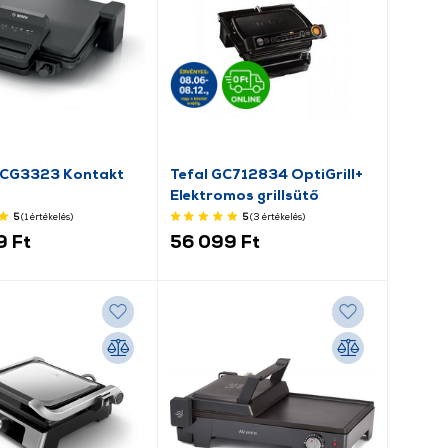
TCG3323 Kontakt
Tefal GC712834 OptiGrill+
Elektromos grillsütő
5
(1
értékelés
)
5
(3
értékelés
)
9 Ft
56 099 Ft