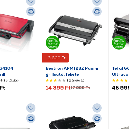
-3 600 Ft
CG4104
Bestron APM123Z Panini
Tefal 
ill
grillsütő, fekete
Ultraco
grill
4
(3
értékelés
)
3
(1
értékelés
)
Ft
14 399 Ft
45 99
17 999 Ft