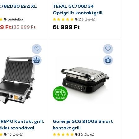
C782D30 2in1 XL
TEFAL GC706D34
Optigrill+ kontaktgrill
5
(1
értékelés
)
5
(10
értékelés
)
9 Ft
61 999 Ft
135 999 Ft
R840 Kontakt grill,
Gorenje GCG 2100S Smart
klet szondával
kontakt grill
5
(4
értékelés
)
5
(2
értékelés
)