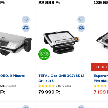
Ft
22 999 Ft
139 9
-1 800 F
205012 Minute
TEFAL OptiGrill GC716D12
Espera
Grillsütő
Pizzaiol
5
(10
értékelés
)
5
(8
értékelés
)
Ft
79 999 Ft
7 199 