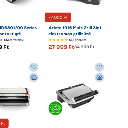
-7 000 Ft
 HD6301/90 Series
Ariete 1916 MultiGrill 3in1
ntakt grill
elektromos grillsütő
4.5
(2
értékelés
)
5
(3
értékelés
)
9 Ft
27 999 Ft
34 999 Ft
 Ft