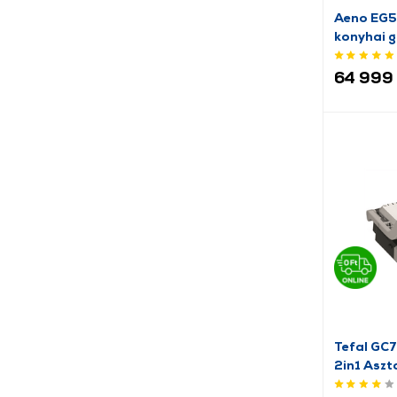
WMF (2)
Aeno EG5
konyhai g
64 999 
Tefal GC7
2in1 Aszta