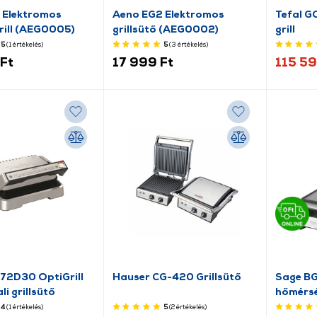
 Elektromos
Aeno EG2 Elektromos
Tefal G
rill (AEG0005)
grillsütő (AEG0002)
grill
5
(1
értékelés
)
5
(3
értékelés
)
Ft
17 999 Ft
115 59
72D30 OptiGrill
Hauser CG-420 Grillsütő
Sage BG
li grillsütő
hőmérsé
4
(1
értékelés
)
5
(2
értékelés
)