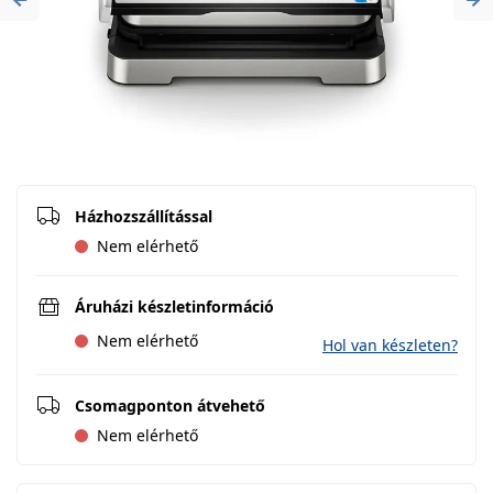
Previous
Ne
Házhozszállítással
Nem elérhető
Áruházi készletinformáció
Nem elérhető
Hol van készleten?
Csomagponton átvehető
Nem elérhető