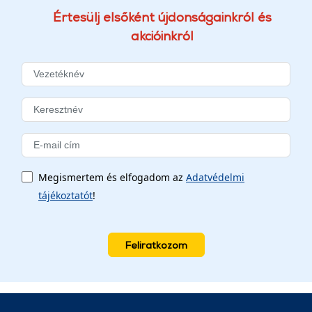
Értesülj elsőként újdonságainkról és
akcióinkról
Megismertem és elfogadom az
Adatvédelmi
tájékoztatót
!
Feliratkozom