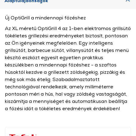
Alaptulajdonságok
Új OptiGrill a mindennapi főzéshez
Az XL méretű OptiGrill 4 az 1-ben elektromos grillsütő
tökéletes grillezési eredményeket biztosít, pontosan
az Ön igényeinek megfelelően. Egy intelligens
grillsütőt, barbecue sütőt, villanysütőt és teljes menü
készítő eszközt egyesít egyetlen praktikus
készülékben a mindennapi főzéshez - a szaftos
húsoktól kezdve a grillezett zöldségekig, pizzákig és
még sok más ételig. Szabadalmaztatott
technológiával rendelkezik, amely milliméterre
pontosan méri a hús, hal vagy zöldség vastagságát,
kiszámítja a mennyiséget és automatikusan beállítja
a főzési időt a tökéletes eredmények érdekében!