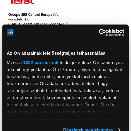
Groupe SEB Central Europe Kft.
www.tefal.hu
2040, Budaörs, Puskás Tivadar 14 C/C
Szabályozható hőmérséklet
Igen
Főkapcsoló
Igen
Az Ön adatainak felelősségteljes felhasználása
Mi és a
1022 partnerünk
feldolgozzuk az Ön személyes
Részletes ismertető
adatait, így például az Ön IP-címét, olyan technológiákat
használva, mint a sütik, amelyekkel tárolhatjuk és
hozzáférünk az Ön adataihoz a készülékén, hogy
Neked ajánljuk
személyre szabott hirdetéseket és tartalmakat, hirdetés-
és tartalommérést, közönségbetekintéseket, valamint
termékfejlesztéseket biztosíthassunk Önnek. Ön dönt
arról, hogy ki használja az adatait és milyen célra.
Ha engedélyezi, a következőt is meg szeretnénk tenni:
Részletek megjelenítése