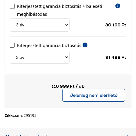
Kiterjesztett garancia biztosítás + baleseti
meghibásodás
Jótá
30 199 Ft
idős
címk
Kiterjesztett garancia biztosítás
Jótá
21 499 Ft
idős
címk
116 999 Ft
/ db
Jelenleg nem elérhető
Cikkszám:
295195