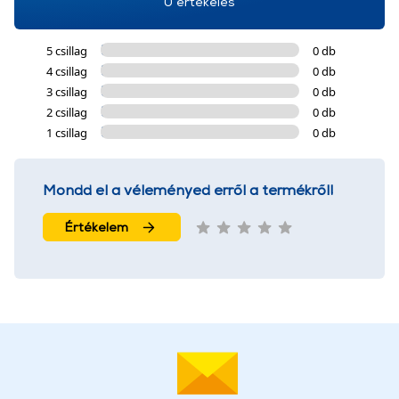
0 értékelés
5 csillag
0 db
4 csillag
0 db
3 csillag
0 db
2 csillag
0 db
1 csillag
0 db
Mondd el a véleményed erről a termékről!
Értékelem