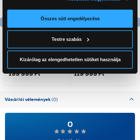
Információgyűjtés az Ön földrajzi
elhelyezkedéséről pár méteres pontossággal
Az Ön készülékén beazonosítása annak konkrét
Összes süti engedélyezése
tulajdonságainak (ujjlenyomat) aktív ellenőrzésével
Termék adatlap
Termék adatlap
Tudjon meg többet személyes adatainak feldolgozási
Testre szabás
módjairól és adja meg preferenciáit a
Részletek
pontban
. Bármikor módosíthatja vagy visszavonhatja a
Gorenje NRS8182KX Side
Gorenje RK4182PW4
Sütinyilatkozathoz való hozzájárulását.
by side hűtőszekrény
Alulfagyasztós
Kizárólag az elengedhetetlen sütiket használja
kombinált hűtőszekrény
Az Eunonics.hu webáruházunk ún. süti vagy cookie file-
199 999 Ft
119 999 Ft
okat használ, melyeket az Ön gépén tárol a rendszer. A
cookie-k személyazonosítására nem alkalmasak,
szolgáltatásaink biztosításához szükségesek. Az oldal
Vásárlói vélemények
(0)
használatával Ön elfogadja a cookie-k használatát.
További információk:
ÁSZF
és
Adatvédelem
0