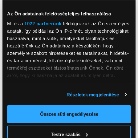
jellemzők mély megértését ötvözi. Tapasztald meg a
bionikus intelligenciát, a fejlett mesterséges
Az Ön adatainak felelősségteljes felhasználása
intelligencia integrációjának erejét ID Series 2
sütőinkben, a hOn alkalmazás által kínált végtelen
Mi és a
1022 partnerünk
feldolgozzuk az Ön személyes
lehetőségekkel kombinálva. Fedezd fel az új receptek
adatait, így például az Ön IP-címét, olyan technológiákat
széles skáláját, amelyek könnyedén kereshetők,
használva, mint a sütik, amelyekkel tárolhatjuk és
szűrhetők és menthetők személyes ízlésed és étrendi
hozzáférünk az Ön adataihoz a készülékén, hogy
követelményeid szerint.
személyre szabott hirdetéseket és tartalmakat, hirdetés-
és tartalommérést, közönségbetekintéseket, valamint
termékfejlesztéseket biztosíthassunk Önnek. Ön dönt
arról, hogy ki használja az adatait és milyen célra.
Termékinformációs adatlap
Ha engedélyezi, a következőt is meg szeretnénk tenni:
Részletek megjelenítése
H6 ID25G3YTX használati útmutató
Információgyűjtés az Ön földrajzi
elhelyezkedéséről pár méteres pontossággal
Az Ön készülékén beazonosítása annak konkrét
Összes süti engedélyezése
tulajdonságainak (ujjlenyomat) aktív ellenőrzésével
Haier
Tudjon meg többet személyes adatainak feldolgozási
Testre szabás
módjairól és adja meg preferenciáit a
Részletek