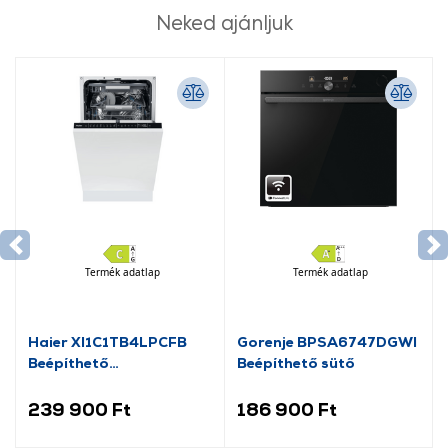
Neked ajánljuk
Termék adatlap
Termék adatlap
Haier XI1C1TB4LPCFB
Gorenje BPSA6747DGWI
Beépíthető
Beépíthető sütő
mosogatógép
239 900 Ft
186 900 Ft