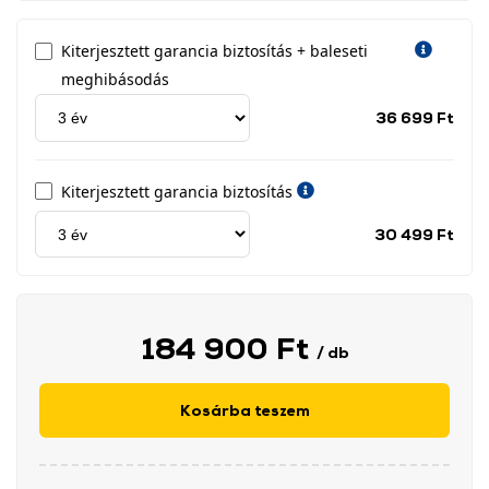
Kiterjesztett garancia biztosítás + baleseti
meghibásodás
Jótá
36 699 Ft
idős
címk
Kiterjesztett garancia biztosítás
Jótá
30 499 Ft
idős
címk
184 900 Ft
/ db
Kosárba teszem