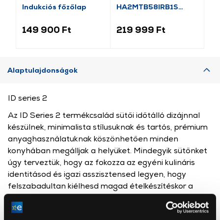
Indukciós főzőlap
HA2MTB58IRB1S
In
Beépíthető indukciós
főzőlap
149 900 Ft
219 999 Ft
21
Alaptulajdonságok
ID series 2
Az ID Series 2 termékcsalád sütői időtálló dizájnnal
készülnek, minimalista stílusuknak és tartós, prémium
anyaghasználatuknak köszönhetően minden
konyhában megálljak a helyüket. Mindegyik sütőnket
úgy terveztük, hogy az fokozza az egyéni kulináris
identitásod és igazi asszisztensed legyen, hogy
felszabadultan kiélhesd magad ételkészítéskor a
konyhádban. Ezt egyebek mellett a BioniCook teszi
lehetővé, amely a csúcstechnológiát és az emberi