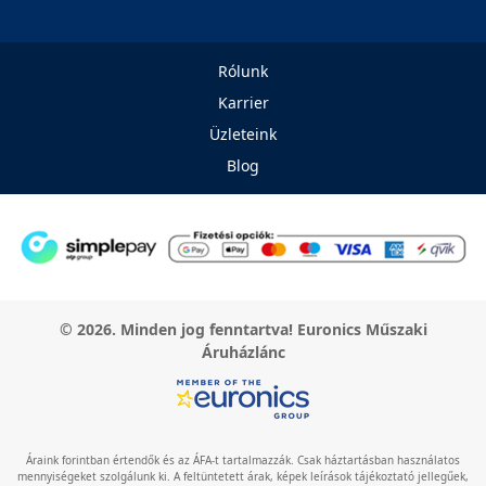
Rólunk
Karrier
Üzleteink
Blog
© 2026. Minden jog fenntartva! Euronics Műszaki
Áruházlánc
Áraink forintban értendők és az ÁFA-t tartalmazzák. Csak háztartásban használatos
mennyiségeket szolgálunk ki. A feltüntetett árak, képek leírások tájékoztató jellegűek,