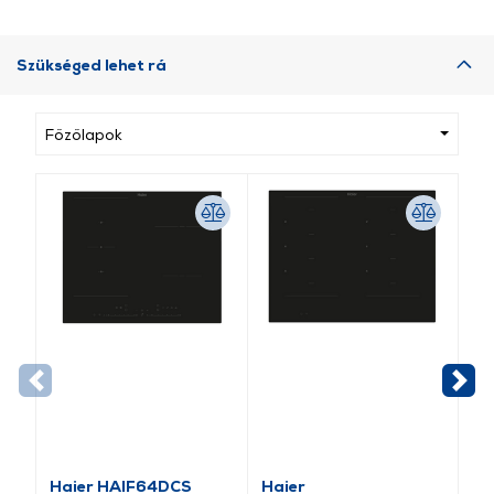
Szükséged lehet rá
Főzőlapok
Haier HAIF64DCS
Haier
Ha