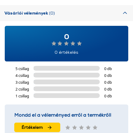
Vásárlói vélemények
(0)
0
0 értékelés
5 csillag
0 db
4 csillag
0 db
3 csillag
0 db
2 csillag
0 db
1 csillag
0 db
Mondd el a véleményed erről a termékről!
Értékelem