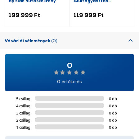
by side hűtőszekrény
Alulfagyasztós
kombinált hűtőszekrény
199 999 Ft
119 999 Ft
Vásárlói vélemények
(0)
0
0 értékelés
5 csillag
0 db
4 csillag
0 db
3 csillag
0 db
2 csillag
0 db
1 csillag
0 db