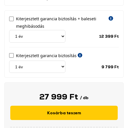
Kiterjesztett garancia biztosítás + baleseti
meghibásodás
Jótá
12 399 Ft
idős
címk
Kiterjesztett garancia biztosítás
Jótá
9 799 Ft
idős
címk
27 999 Ft
/ db
Kosárba teszem