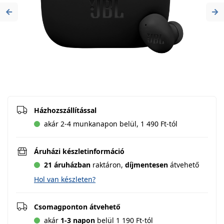
Previous
Ne
Házhozszállítással
akár 2-4 munkanapon belül, 1 490 Ft-tól
Áruházi készletinformáció
21 áruházban
raktáron,
díjmentesen
átvehető
Hol van készleten?
Csomagponton átvehető
akár
1-3 napon
belül 1 190 Ft-tól