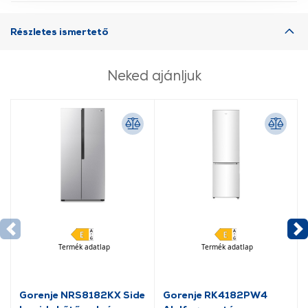
használatával Ön elfogadja a cookie-k használatát.
További információk:
ÁSZF
és
Adatvédelem
Részletes ismertető
Neked ajánljuk
Termék adatlap
Termék adatlap
Gorenje NRS8182KX Side
Gorenje RK4182PW4