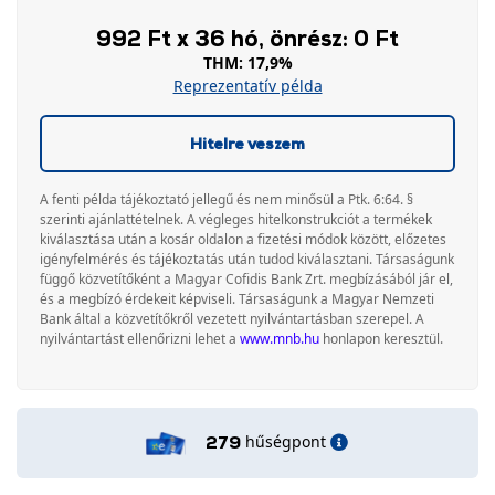
992 Ft x 36 hó, önrész: 0 Ft
THM: 17,9%
Reprezentatív példa
Hitelre veszem
A fenti példa tájékoztató jellegű és nem minősül a Ptk. 6:64. §
szerinti ajánlattételnek. A végleges hitelkonstrukciót a termékek
kiválasztása után a kosár oldalon a fizetési módok között, előzetes
igényfelmérés és tájékoztatás után tudod kiválasztani. Társaságunk
függő közvetítőként a Magyar Cofidis Bank Zrt. megbízásából jár el,
és a megbízó érdekeit képviseli. Társaságunk a Magyar Nemzeti
Bank által a közvetítőkről vezetett nyilvántartásban szerepel. A
nyilvántartást ellenőrizni lehet a
www.mnb.hu
honlapon keresztül.
hűségpont
279