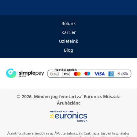
Rólunk
Karrier
Üzleteink
Blog
© 2026. Minden jog fenntartva! Euronics Műszaki
Áruházlánc
Áraink forintban értendők és az ÁFA-t tartalmazzák. Csak háztartásban használatos