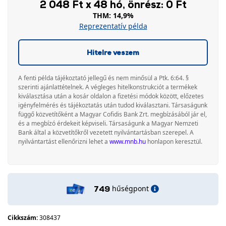
2 048 Ft x 48 hó, önrész: 0 Ft
THM: 14,9%
Reprezentatív példa
Hitelre veszem
A fenti példa tájékoztató jellegű és nem minősül a Ptk. 6:64. §
szerinti ajánlattételnek. A végleges hitelkonstrukciót a termékek
kiválasztása után a kosár oldalon a fizetési módok között, előzetes
igényfelmérés és tájékoztatás után tudod kiválasztani. Társaságunk
függő közvetítőként a Magyar Cofidis Bank Zrt. megbízásából jár el,
és a megbízó érdekeit képviseli. Társaságunk a Magyar Nemzeti
Bank által a közvetítőkről vezetett nyilvántartásban szerepel. A
nyilvántartást ellenőrizni lehet a
www.mnb.hu
honlapon keresztül.
hűségpont
749
Cikkszám:
308437