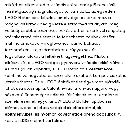
miközben elkészíted a virágdíszítést, amely 5 rendkívül
részletgazdag magnóliaágat tartalmaz.Ez az egyetlen
LEGO Botanicals készlet, amely ágakat tartalmaz, a
magnóliaszirmok pedig kétféle színárnyalatúak, ami még
valóságosabbá teszi őket. A készletben ezenkívül rengeteg
szórakoztató részletet is felfedezhetsz, többek között
muffinelemeket a v iráglevélhez, barna békákat
facsomóként, tojásdarabokat a rügyekhez és
fagylaltspirálokat a feltekert rügyvégekhez. Miután
elkészültél, a LEGO virágok gyönyörű virágdíszekké válnak,
és más (külön kapható) LEGO Botanicals készletekkel
kombinálva nagyobb és személyre szabott kompozíciókat is
létrehozhatsz. Ez a LEGO építőkészlet figyelmes ajándék
lehet születésnapra, Valentin-napra, anyák napjára vagy
házavató ünnepségre nőknek, férfiaknak és a természet
szerelmeseinek egyaránt. A LEGO Builder appban is
elérhető, ahol a lelkes virágkötők elforgathatják
építményüket, és nyomon követhetik előrehaladásukat. A
készlet 435 elemet tartalmaz.