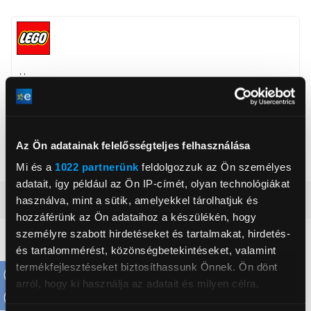
, ,
Életkor
18 év
Téma
LEGO® Botanical
Az Ön adatainak felelősségteljes felhasználása
Érdeklődési kör
Kreatív hobby, Művészet
Mi és a
1022 partnerünk
feldolgozzuk az Ön személyes
adatait, így például az Ön IP-címét, olyan technológiákat
Részletes ismertető
használva, mint a sütik, amelyekkel tárolhatjuk és
hozzáférünk az Ön adataihoz a készülékén, hogy
személyre szabott hirdetéseket és tartalmakat, hirdetés-
Neked ajánljuk
és tartalommérést, közönségbetekintéseket, valamint
termékfejlesztéseket biztosíthassunk Önnek. Ön dönt
arról, hogy ki használja az adatait és milyen célra.