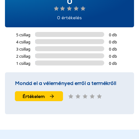
0
0 értékelés
5 csillag
0 db
4 csillag
0 db
3 csillag
0 db
2 csillag
0 db
1 csillag
0 db
Mondd el a véleményed erről a termékről!
Értékelem