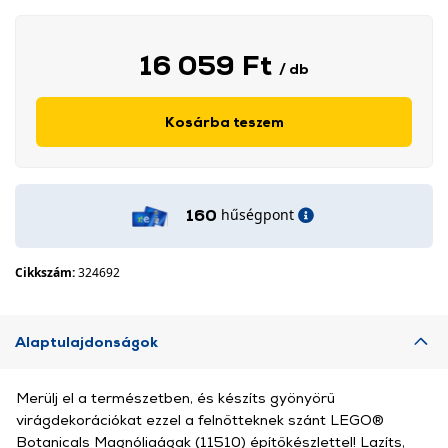
16 059 Ft
/ db
Kosárba teszem
hűségpont
160
Cikkszám:
324692
Alaptulajdonságok
Merülj el a természetben, és készíts gyönyörű
virágdekorációkat ezzel a felnőtteknek szánt LEGO®
Botanicals Magnóliaágak (11510) építőkészlettel! Lazíts,