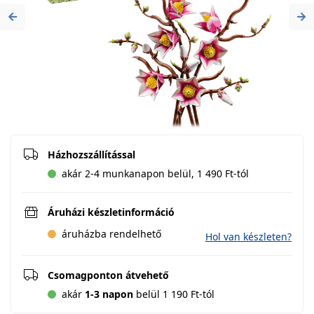
Previous
Ne
Házhozszállítással
akár 2-4 munkanapon belül, 1 490 Ft-tól
Áruházi készletinformáció
áruházba rendelhető
Hol van készleten?
Csomagponton átvehető
akár
1-3 napon
belül 1 190 Ft-tól