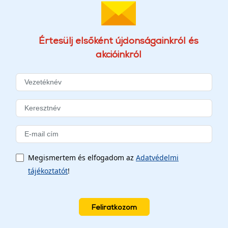
Értesülj elsőként újdonságainkról és
akcióinkról
Megismertem és elfogadom az
Adatvédelmi
tájékoztatót
!
Feliratkozom