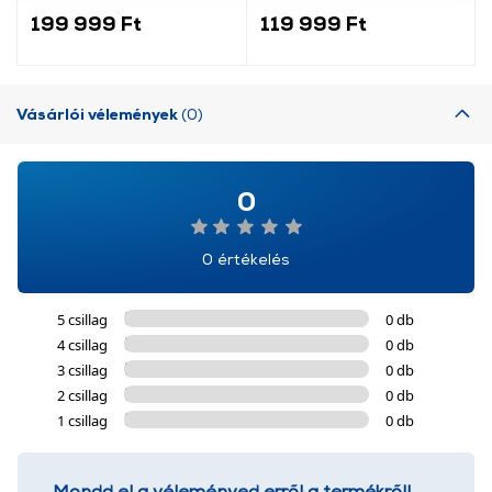
További információk:
ÁSZF
és
Adatvédelem
199 999 Ft
119 999 Ft
Vásárlói vélemények
(0)
0
0 értékelés
5 csillag
0 db
4 csillag
0 db
3 csillag
0 db
2 csillag
0 db
1 csillag
0 db
Mondd el a véleményed erről a termékről!