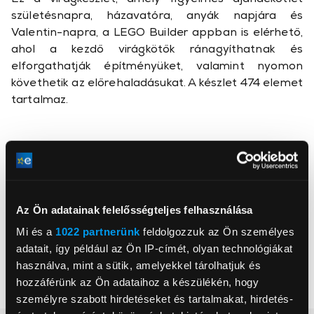
születésnapra, házavatóra, anyák napjára és
Valentin-napra, a LEGO Builder appban is elérhető,
ahol a kezdő virágkötők ránagyíthatnak és
elforgathatják építményüket, valamint nyomon
követhetik az előrehaladásukat. A készlet 474 elemet
tartalmaz.
, ,
Az Ön adatainak felelősségteljes felhasználása
Mi és a
1022 partnerünk
feldolgozzuk az Ön személyes
Életkor
18 év
adatait, így például az Ön IP-címét, olyan technológiákat
Téma
LEGO® Botanical
használva, mint a sütik, amelyekkel tárolhatjuk és
hozzáférünk az Ön adataihoz a készülékén, hogy
Érdeklődési kör
Művészet
személyre szabott hirdetéseket és tartalmakat, hirdetés-