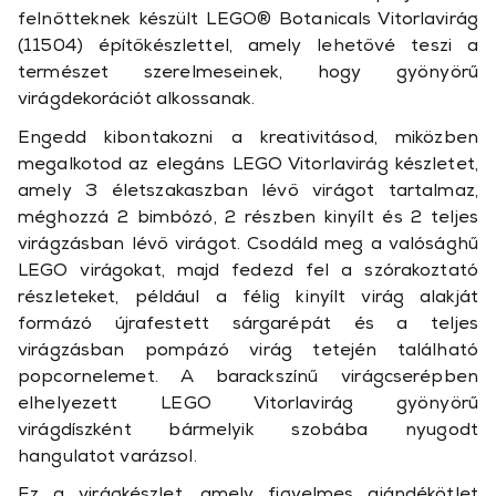
felnőtteknek készült LEGO® Botanicals Vitorlavirág
(11504) építőkészlettel, amely lehetővé teszi a
természet szerelmeseinek, hogy gyönyörű
virágdekorációt alkossanak.
Engedd kibontakozni a kreativitásod, miközben
megalkotod az elegáns LEGO Vitorlavirág készletet,
amely 3 életszakaszban lévő virágot tartalmaz,
méghozzá 2 bimbózó, 2 részben kinyílt és 2 teljes
virágzásban lévő virágot. Csodáld meg a valósághű
LEGO virágokat, majd fedezd fel a szórakoztató
részleteket, például a félig kinyílt virág alakját
formázó újrafestett sárgarépát és a teljes
virágzásban pompázó virág tetején található
popcornelemet. A barackszínű virágcserépben
elhelyezett LEGO Vitorlavirág gyönyörű
virágdíszként bármelyik szobába nyugodt
hangulatot varázsol.
Ez a virágkészlet, amely figyelmes ajándékötlet