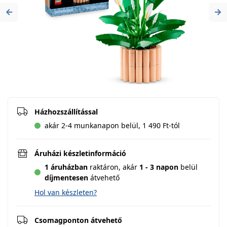
Previous
Ne
Házhozszállítással
akár 2-4 munkanapon belül, 1 490 Ft-tól
Áruházi készletinformáció
1 áruházban
raktáron,
akár
1 - 3 napon
belül
díjmentesen
átvehető
Hol van készleten?
Csomagponton átvehető