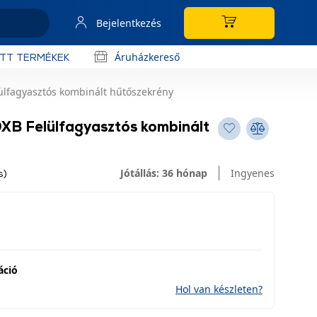
Bejelentkezés
Áruházkereső
OTT TERMÉKEK
lfagyasztós kombinált hűtőszekrény
 Felülfagyasztós kombinált
Jótállás: 36 hónap
Ingyenes
s)
áció
Hol van készleten?