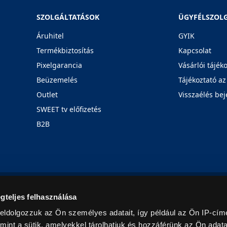
SZOLGÁLTATÁSOK
ÜGYFÉLSZOL
Áruhitel
GYIK
Termékbiztosítás
Kapcsolat
Pixelgarancia
Vásárlói tájék
Beüzemelés
Tájékoztató az
Outlet
Visszaélés bej
SWEET tv előfizetés
B2B
Rólunk
Karrier
Üzleteink
Blog
gteljes felhasználása
eldolgozzuk az Ön személyes adatait, így például az Ön IP-címé
mint a sütik, amelyekkel tárolhatjuk és hozzáférünk az Ön adat