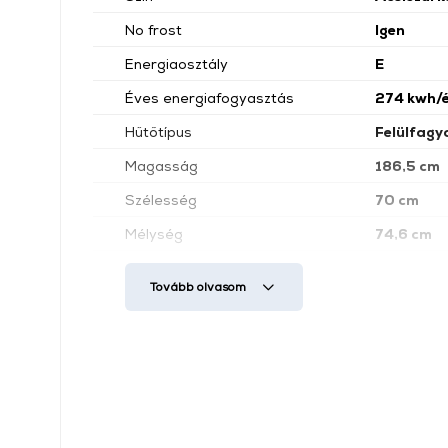
No frost
Igen
Energiaosztály
E
Éves energiafogyasztás
274 kwh/
Hűtőtípus
Felülfagy
Magasság
186,5 cm
Szélesség
70 cm
Mélység
74,6 cm
Gyorsfagyasztás funkció
Igen
Tovább olvasom