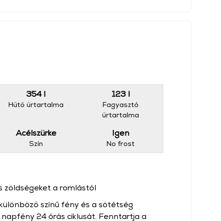
354 l
123 l
Hűtő űrtartalma
Fagyasztó
űrtartalma
Acélszürke
Igen
Szín
No frost
 zöldségeket a romlástól
különböző színű fény és a sötétség
 napfény 24 órás ciklusát. Fenntartja a