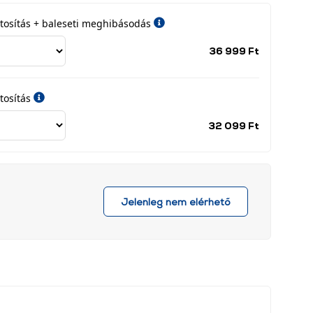
iztosítás + baleseti meghibásodás
Jótállási
36 999 Ft
időszak
címke
tosítás
Jótállási
32 099 Ft
időszak
címke
Jelenleg nem elérhető