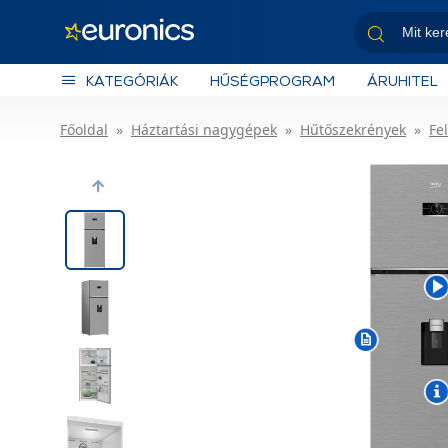
KATEGÓRIÁK
HŰSÉGPROGRAM
ÁRUHITEL
Főoldal
Háztartási nagygépek
Hűtőszekrények
Fe
Previous