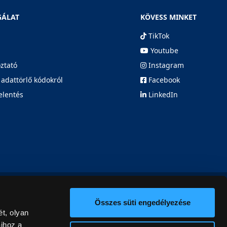
GÁLAT
KÖVESS MINKET
TikTok
Youtube
oztató
Instagram
 adattörlő kódokról
Facebook
elentés
LinkedIn
Összes süti engedélyezése
t, olyan
aihoz a