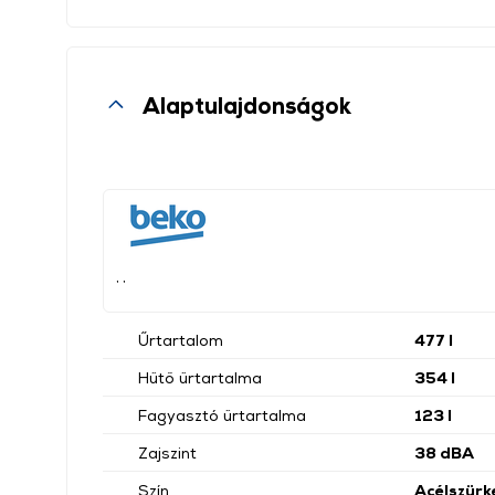
Alaptulajdonságok
, ,
Űrtartalom
477 l
Hűtő űrtartalma
354 l
Fagyasztó űrtartalma
123 l
Zajszint
38 dBA
Szín
Acélszürk