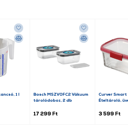
ancsó, 1 l
Bosch MSZV0FC2 Vákuum
Curver Smart
tárolódoboz, 2 db
Ételtároló, üve
(271457)
17 299 Ft
3 599 Ft