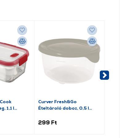
 Cook
Curver Fresh&Go
Curver Smar
g, 1,1 l
Ételtároló doboz, 0,5 l
Ételtároló, üv
(272966)
(235708)
299 Ft
3 599 Ft