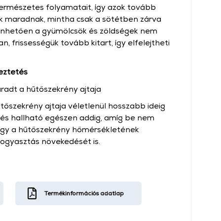
ermészetes folyamatait, így azok tovább
k maradnak, mintha csak a sötétben zárva
zönhetően a gyümölcsök és zöldségek nem
 frissességük tovább kitart, így elfelejtheti
meztetés
radt a hűtőszekrény ajtaja
őszekrény ajtaja véletlenül hosszabb ideig
zés hallható egészen addig, amíg be nem
így a hűtőszekrény hőmérsékletének
fogyasztás növekedését is.
Termékinformációs adatlap