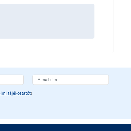
lmi tájékoztatót
!