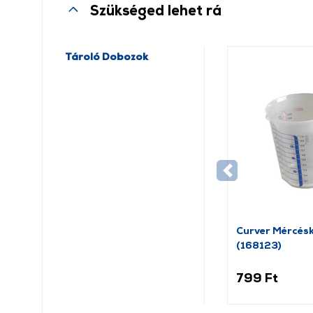
Szükséged lehet rá
Tároló Dobozok
Curver Mércésk
(168123)
799 Ft