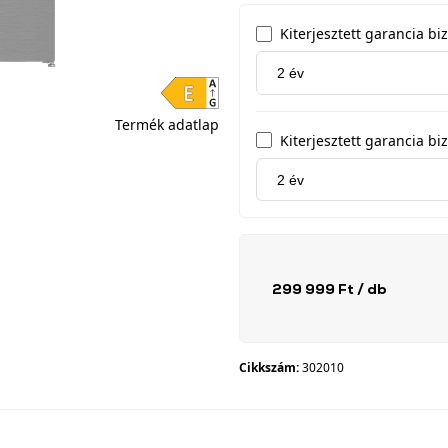
Kiterjesztett garancia b
Termék adatlap
Kiterjesztett garancia biz
299 999 Ft
/ db
Cikkszám:
302010