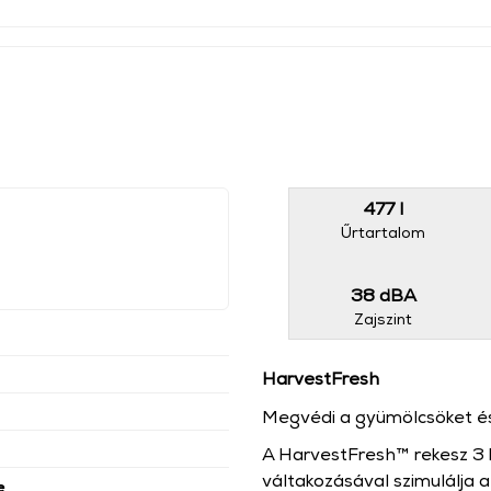
477 l
Űrtartalom
38 dBA
Zajszint
HarvestFresh
Megvédi a gyümölcsöket és
A HarvestFresh™ rekesz 3 
váltakozásával szimulálja a
e