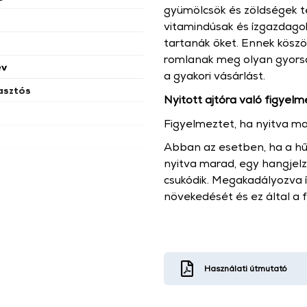
gyümölcsök és zöldségek t
vitamindúsak és ízgazdago
tartanák őket. Ennek kös
romlanak meg olyan gyorsan,
év
a gyakori vásárlást.
asztós
Nyitott ajtóra való figyel
Figyelmeztet, ha nyitva ma
Abban az esetben, ha a hűt
nyitva marad, egy hangjel
csukódik. Megakadályozva 
növekedését és ez által a 
Használati útmutató