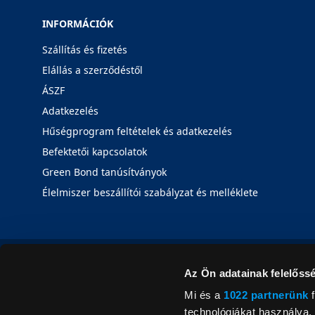
INFORMÁCIÓK
Szállítás és fizetés
Elállás a szerződéstől
ÁSZF
Adatkezelés
Hűségprogram feltételek és adatkezelés
Befektetői kapcsolatok
Green Bond tanúsítványok
Élelmiszer beszállítói szabályzat és melléklete
Az Ön adatainak felelőssé
Mi és a
1022 partnerünk
f
technológiákat használva, 