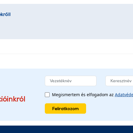
kről!
Megismertem és elfogadom az
Adatvéde
ióinkról
Feliratkozom