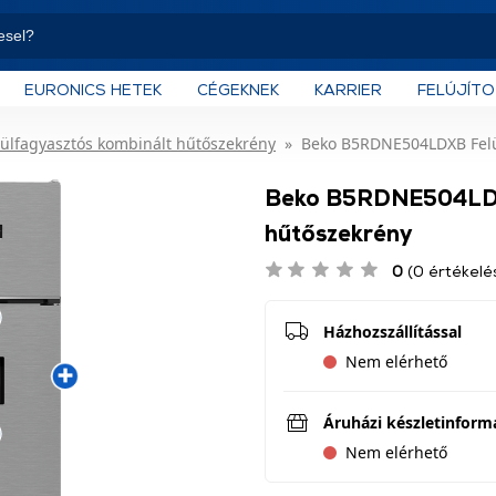
EURONICS HETEK
CÉGEKNEK
KARRIER
FELÚJÍT
lülfagyasztós kombinált hűtőszekrény
Beko B5RDNE504LDXB Felü
Beko B5RDNE504LDXB
hűtőszekrény
0
(0 értékelé
Házhozszállítással
Nem elérhető
Áruházi készletinform
Nem elérhető