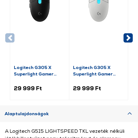
Logitech G305 X
Logitech G305 X
Lo
Superlight Gamer
Superlight Gamer
Su
egér, fekete (910-
egér, fehér (910-
Ga
007739)
007747)
(9
29 999 Ft
29 999 Ft
45
Alaptulajdonságok
A Logitech G515 LIGHTSPEED TKL vezeték nélküli