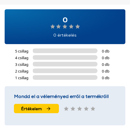
0
0 értékelés
5 csillag
0 db
4 csillag
0 db
3 csillag
0 db
2 csillag
0 db
1 csillag
0 db
Mondd el a véleményed erről a termékről!
Értékelem