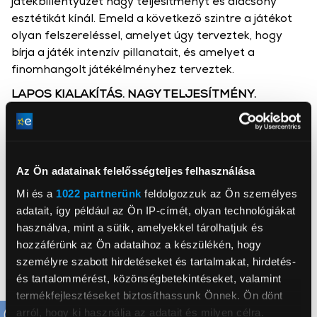
játékbillentyűzet nagy teljesítményt és alacsony
esztétikát kínál. Emeld a következő szintre a játékot
olyan felszereléssel, amelyet úgy terveztek, hogy
bírja a játék intenzív pillanatait, és amelyet a
finomhangolt játékélményhez terveztek.
LAPOS KIALAKÍTÁS. NAGY TELJESÍTMÉNY.
A Logitech G515 LIGHTSPEED TKL gyorsaságot,
pontosságot és testreszabhatóságot biztosít
elegáns, lapos, numerikus billentyűk nélküli
kialakítással. Ez a játékhoz tervezett vezeték nélküli
Az Ön adatainak felelősségteljes felhasználása
billentyűzet három üzemmódú
Mi és a
1022 partnerünk
feldolgozzuk az Ön személyes
csatlakoztathatósággal, GL mechanikus kapcsolókkal,
adatait, így például az Ön IP-címét, olyan technológiákat
kettős fröccsöntésű PBT billentyűsapkákkal,
használva, mint a sütik, amelyekkel tárolhatjuk és
hangcsillapító szerkezettel és LIGHTSYNC RGB-vel
hozzáférünk az Ön adataihoz a készülékén, hogy
rendelkezik.
személyre szabott hirdetéseket és tartalmakat, hirdetés-
és tartalommérést, közönségbetekintéseket, valamint
termékfejlesztéseket biztosíthassunk Önnek. Ön dönt
arról, hogy ki használja az adatait és milyen célra.