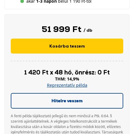
akár
1-3 napon
belül 1 190 Ft-tól
51 999 Ft
/ db
Kosárba teszem
1 420 Ft x 48 hó, önrész: 0 Ft
THM: 14,9%
Reprezentatív példa
Hitelre veszem
A fenti példa tájékoztató jellegű és nem minősül a Ptk. 6:64. §
szerinti ajánlattételnek. A végleges hitelkonstrukciót a termékek
kiválasztása után a kosár oldalon a fizetési módok között, előzetes
igényfelmérés és tájékoztatás után tudod kiválasztani. Társaságunk