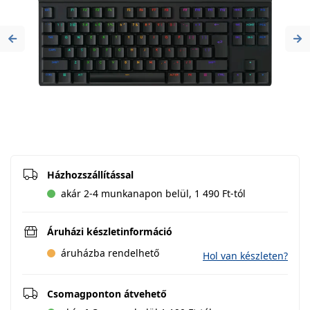
Previous
Ne
Házhozszállítással
akár 2-4 munkanapon belül, 1 490 Ft-tól
Áruházi készletinformáció
áruházba rendelhető
Hol van készleten?
Csomagponton átvehető