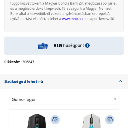
függő közvetítőként a Magyar Cofidis Bank Zrt. megbízásából jár el,
és a megbízó érdekeit képviseli. Társaságunk a Magyar Nemzeti
Bank által a közvetítőkről vezetett nyilvántartásban szerepel. A
nyilvántartást ellenőrizni lehet a
www.mnb.hu
honlapon keresztül.
hűségpont
519
Cikkszám:
306847
Szükséged lehet rá
Gamer egér