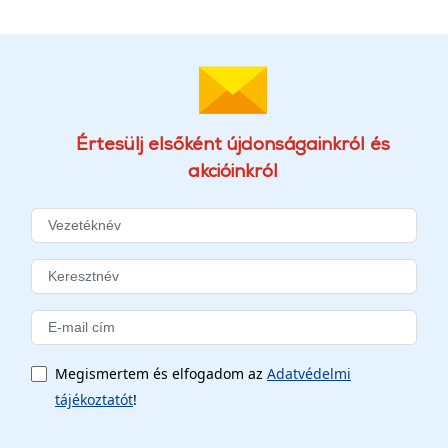
Értesülj elsőként újdonságainkról és
akcióinkról
Megismertem és elfogadom az
Adatvédelmi
tájékoztatót
!