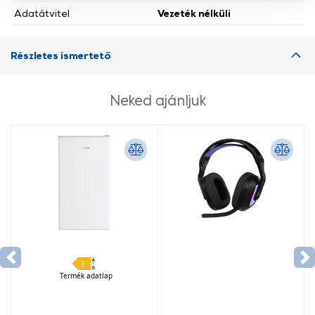
Adatátvitel
Vezeték nélküli
használatával Ön elfogadja a cookie-k használatát.
További információk:
ÁSZF
és
Adatvédelem
Részletes ismertető
Neked ajánljuk
Termék adatlap