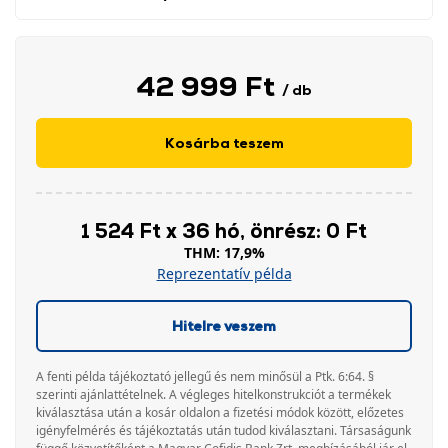
42 999 Ft
/ db
Kosárba teszem
1 524 Ft x 36 hó, önrész: 0 Ft
THM: 17,9%
Reprezentatív példa
Hitelre veszem
A fenti példa tájékoztató jellegű és nem minősül a Ptk. 6:64. §
szerinti ajánlattételnek. A végleges hitelkonstrukciót a termékek
kiválasztása után a kosár oldalon a fizetési módok között, előzetes
igényfelmérés és tájékoztatás után tudod kiválasztani. Társaságunk