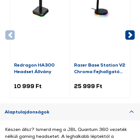
Redragon HA300
Razer Base Station V2
Ma
Headset Állvány
Chroma Fejhallgató
fe
állvány és USB HUB,
fe
fekete (RC21-
10 999 Ft
25 999 Ft
4 
01510100-R3M1)
Alaptulajdonságok
Készen állsz? Ismerd meg a JBL Quantum 360 vezeték
nélküli gaming headsetet. A leghalkabb léptektől a