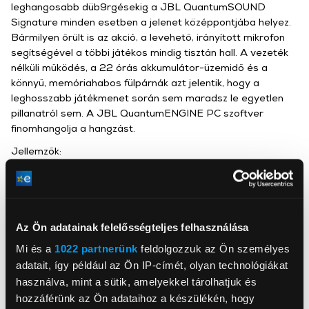
leghangosabb düb9rgésekig a JBL QuantumSOUND
Signature minden esetben a jelenet középpontjába helyez.
Bármilyen őrült is az akció, a levehető, irányított mikrofon
segítségével a többi játékos mindig tisztán hall. A vezeték
nélküli működés, a 22 órás akkumulátor-üzemidő és a
könnyű, memóriahabos fülpárnák azt jelentik, hogy a
leghosszabb játékmenet során sem maradsz le egyetlen
pillanatról sem. A JBL QuantumENGINE PC szoftver
finomhangolja a hangzást.
Jellemzők:
Soha nem hagysz ki egy pillanatot a dual
vezeték nélküli kapcsolat használatával
QuantumSURROUND hangzás
Légáteresztő szövet fülpárnák a maratoni
Az Ön adatainak felelősségteljes felhasználása
játékmenetekhez
Mi és a
1022 partnerünk
feldolgozzuk az Ön személyes
Akár 22 órás akkumulátor-élettartam
Hallasd a hangod – vagy ne – levehető
adatait, így például az Ön IP-címét, olyan technológiákat
mikrofonnal
használva, mint a sütik, amelyekkel tárolhatjuk és
QuantumENGINE PC
hozzáférünk az Ön adataihoz a készülékén, hogy