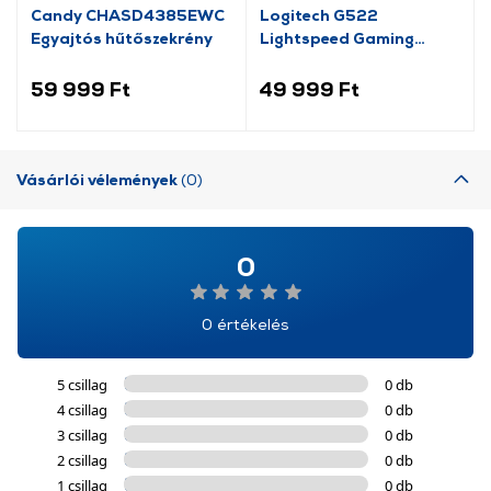
Candy CHASD4385EWC
Logitech G522
Egyajtós hűtőszekrény
Lightspeed Gaming
headset, fekete (981-
001544)
59 999 Ft
49 999 Ft
Vásárlói vélemények
(0)
0
0 értékelés
5 csillag
0 db
4 csillag
0 db
3 csillag
0 db
2 csillag
0 db
1 csillag
0 db