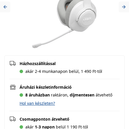
Previous
Ne
Házhozszállítással
akár 2-4 munkanapon belül, 1 490 Ft-tól
Áruházi készletinformáció
8 áruházban
raktáron,
díjmentesen
átvehető
Hol van készleten?
Csomagponton átvehető
akár
1-3 napon
belül 1 190 Ft-tól