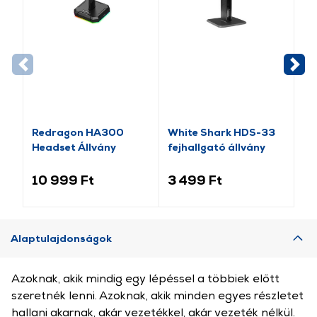
Redragon HA300
White Shark HDS-33
Ra
Headset Állvány
fejhallgató állvány
Ch
ál
fe
10 999 Ft
3 499 Ft
25
01
Alaptulajdonságok
Azoknak, akik mindig egy lépéssel a többiek előtt
szeretnék lenni. Azoknak, akik minden egyes részletet
hallani akarnak, akár vezetékkel, akár vezeték nélkül.