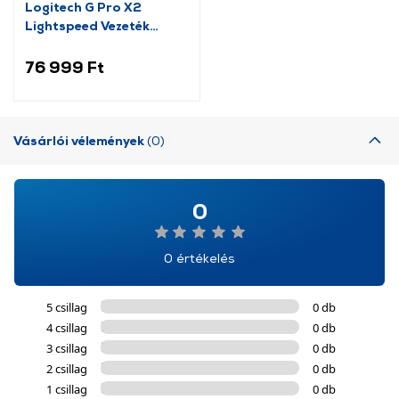
Logitech G Pro X2
Lightspeed Vezeték
nélküli fejhallgató, fehér
(981-001269)
76 999 Ft
Vásárlói vélemények
(0)
0
0 értékelés
5 csillag
0 db
4 csillag
0 db
3 csillag
0 db
2 csillag
0 db
1 csillag
0 db