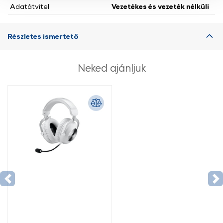
Adatátvitel
Vezetékes és vezeték nélküli
használatával Ön elfogadja a cookie-k használatát.
További információk:
ÁSZF
és
Adatvédelem
Részletes ismertető
Neked ajánljuk