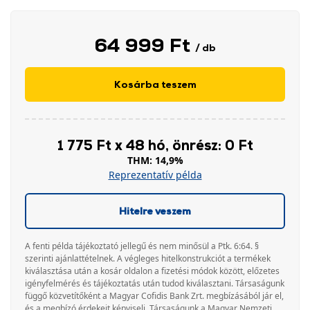
64 999 Ft
/ db
Kosárba teszem
1 775 Ft x 48 hó, önrész: 0 Ft
THM: 14,9%
Reprezentatív példa
Hitelre veszem
A fenti példa tájékoztató jellegű és nem minősül a Ptk. 6:64. §
szerinti ajánlattételnek. A végleges hitelkonstrukciót a termékek
kiválasztása után a kosár oldalon a fizetési módok között, előzetes
igényfelmérés és tájékoztatás után tudod kiválasztani. Társaságunk
függő közvetítőként a Magyar Cofidis Bank Zrt. megbízásából jár el,
és a megbízó érdekeit képviseli. Társaságunk a Magyar Nemzeti