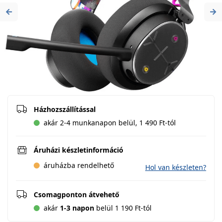
Previous
Ne
Házhozszállítással
akár 2-4 munkanapon belül, 1 490 Ft-tól
Áruházi készletinformáció
áruházba rendelhető
Hol van készleten?
Csomagponton átvehető
akár
1-3 napon
belül 1 190 Ft-tól