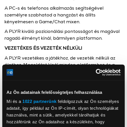
A PC-s és telefonos alkalmazás segítségével
személyre szabhatod a hangzást és állíts
kényelmesen a Game/Chat mixen.
A PLYR kiváló pozícionálási pontosságot és magával
ragadó élményt kínál, bármilyen platformon.
VEZETÉKES ÉS VEZETÉK NÉLKÜLI
A PLYR vezetékes a játékhoz, de vezeték nélküli az
élethez. Megoldást kínál minden platformhoz és a
zenehallgatáshoz egyaránt.
MOBIL ÉS PC ALKALMAZÁS
A PLYR a mobil-és PC alkalmazással is kompatibilis.
Az Ön adatainak felelősségteljes felhasználása
Ezeken keresztül módosítható az ESP, a Game/Chat
Mi és a
1022 partnerünk
feldolgozzuk az Ön személyes
Mix és a Sidetone is, valamint a gombkiosztás is. A
adatait, így például az Ön IP-címét, olyan technológiákat
játékos saját preferenciáinak megfelelően.
használva, mint a sütik, amelyekkel tárolhatjuk és
Csatlakozók: Bluetooth v5.2, USB-C - USB-A, 3.5mm
hozzáférünk az Ön adataihoz a készülékén, hogy