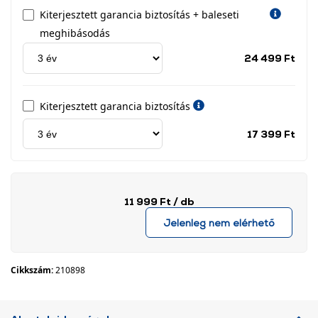
Kiterjesztett garancia biztosítás + baleseti
meghibásodás
Jótá
24 499 Ft
idős
címk
Kiterjesztett garancia biztosítás
Jótá
17 399 Ft
idős
címk
11 999 Ft
/ db
Jelenleg nem elérhető
Cikkszám:
210898