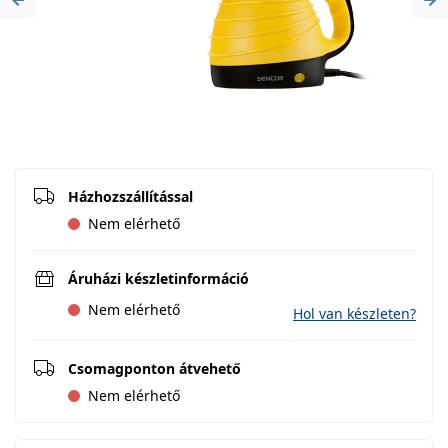
Previous
Ne
Házhozszállítással
Nem elérhető
Áruházi készletinformáció
Nem elérhető
Hol van készleten?
Csomagponton átvehető
Nem elérhető