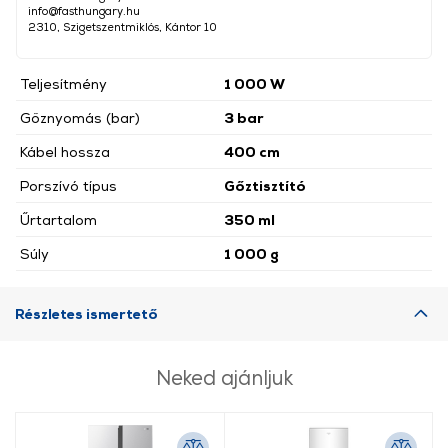
info@fasthungary.hu
2310, Szigetszentmiklós, Kántor 10
Teljesítmény
1 000 W
Gőznyomás (bar)
3 bar
Kábel hossza
400 cm
Porszívó típus
Gőztisztító
Űrtartalom
350 ml
Súly
1 000 g
Részletes ismertető
Neked ajánljuk