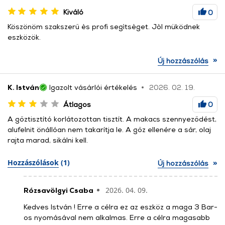
Kiváló
0
Köszönöm szakszerű ès profi segìtsèget. Jòl müködnek
eszközök.
»
Új hozzászólás
K. István
Igazolt vásárlói értékelés
2026. 02. 19.
Átlagos
0
A gőztisztító korlátozottan tisztít. A makacs szennyeződést,
alufelnit önállóan nem takarítja le. A gőz ellenére a sár, olaj
rajta marad, sikálni kell.
»
Hozzászólások
(1)
Új hozzászólás
2026. 04. 09.
Rózsavölgyi Csaba
Kedves István ! Erre a célra ez az eszköz a maga 3 Bar-
os nyomásával nem alkalmas. Erre a célra magasabb