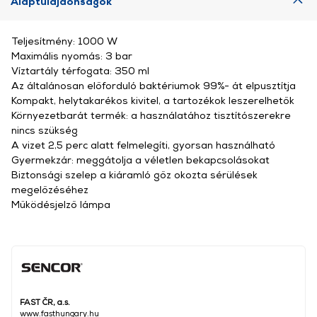
Alaptulajdonságok
Teljesítmény: 1000 W
Maximális nyomás: 3 bar
Víztartály térfogata: 350 ml
Az általánosan előforduló baktériumok 99%- át elpusztítja
Kompakt, helytakarékos kivitel, a tartozékok leszerelhetők
Környezetbarát termék: a használatához tisztítószerekre
nincs szükség
A vizet 2,5 perc alatt felmelegíti, gyorsan használható
Gyermekzár: meggátolja a véletlen bekapcsolásokat
Biztonsági szelep a kiáramló gőz okozta sérülések
megelőzéséhez
Működésjelző lámpa
FAST ČR, a.s.
www.fasthungary.hu