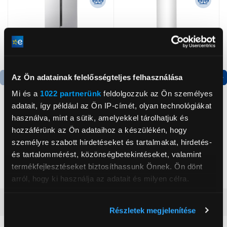
Az Ön adatainak felelősségteljes felhasználása
Termék adatlap
Termék adatlap
Mi és a
1022 partnerünk
feldolgozzuk az Ön személyes
adatait, így például az Ön IP-címét, olyan technológiákat
használva, mint a sütik, amelyekkel tárolhatjuk és
Gorenje NRS8182KX Side
Gorenje RK4182PW4
hozzáférünk az Ön adataihoz a készülékén, hogy
by side hűtőszekrény
Alulfagyasztós
személyre szabott hirdetéseket és tartalmakat, hirdetés-
kombinált hűtőszekrény
és tartalommérést, közönségbetekintéseket, valamint
199 999 Ft
119 999 Ft
termékfejlesztéseket biztosíthassunk Önnek. Ön dönt
arról, hogy ki használja az adatait és milyen célra.
Vásárlói vélemények
(20)
Ha engedélyezi, a következőt is meg szeretnénk tenni:
Részletek megjelenítése
Információgyűjtés az Ön földrajzi