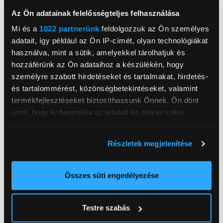
Az Ön adatainak felelősségteljes felhasználása
Mi és a
1022 partnerünk
feldolgozzuk az Ön személyes
KARCHER SV 7
Karcher SC4 EasyFix
adatait, így például az Ön IP-címét, olyan technológiákat
Gőztisztító
Gőztisztító (1.512-
használva, mint a sütik, amelyekkel tárolhatjuk és
630.0)
hozzáférünk az Ön adataihoz a készülékén, hogy
274 999 Ft
120 999 Ft
személyre szabott hirdetéseket és tartalmakat, hirdetés-
és tartalommérést, közönségbetekintéseket, valamint
termékfejlesztéseket biztosíthassunk Önnek. Ön dönt
arról, hogy ki használja az adatait és milyen célra.
Ha engedélyezi, a következőt is meg szeretnénk tenni:
Részletek megjelenítése
Információgyűjtés az Ön földrajzi
elhelyezkedéséről pár méteres pontossággal
Az Ön készülékén beazonosítása annak konkrét
Összes süti engedélyezése
tulajdonságainak (ujjlenyomat) aktív ellenőrzésével
Tudjon meg többet személyes adatainak feldolgozási
Testre szabás
módjairól és adja meg preferenciáit a
Részletek