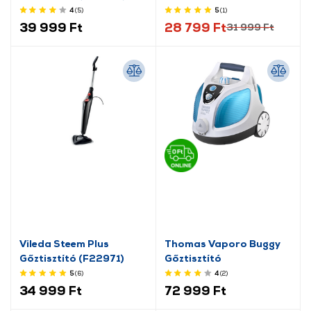
4
(5
)
5
(1
)
39 999 Ft
28 799 Ft
31 999 Ft
Vileda Steem Plus
Thomas Vaporo Buggy
Gőztisztító (F22971)
Gőztisztító
5
(6
)
4
(2
)
34 999 Ft
72 999 Ft