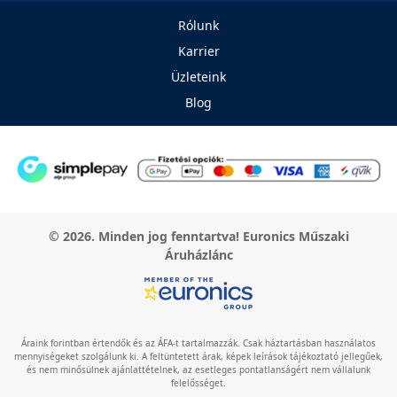
Rólunk
Karrier
Üzleteink
Blog
© 2026. Minden jog fenntartva! Euronics Műszaki
Áruházlánc
Áraink forintban értendők és az ÁFA-t tartalmazzák. Csak háztartásban használatos
mennyiségeket szolgálunk ki. A feltüntetett árak, képek leírások tájékoztató jellegűek,
és nem minősülnek ajánlattételnek, az esetleges pontatlanságért nem vállalunk
felelősséget.