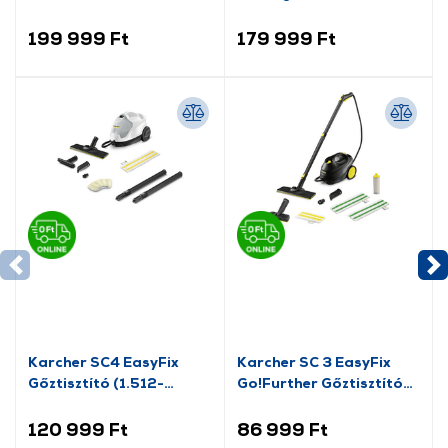
kombinált hűtőszekrény
199 999 Ft
179 999 Ft
Karcher SC4 EasyFix
Karcher SC 3 EasyFix
Gőztisztító (1.512-
Go!Further Gőztisztító
630.0)
(1.513-665.0)
120 999 Ft
86 999 Ft