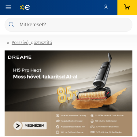
Porszívó, gőztisztító