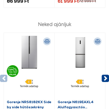
86 999 Ft
61 999 Ft
72 999 Ft
Neked ajánljuk
Termék adatlap
Termék adatlap
Gorenje NRS8182KX Side
Gorenje N619EAXL4
by side hűtőszekrény
Alulfagyasztós