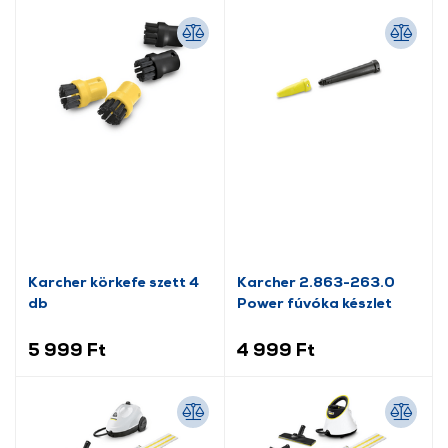
Karcher körkefe szett 4
Karcher 2.863-263.0
db
Power fúvóka készlet
5 999 Ft
4 999 Ft