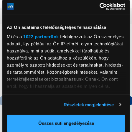
Részletes ismertető
Az Ön adatainak felelősségteljes felhasználása
Neked ajánljuk
Mi és a
1022 partnerünk
feldolgozzuk az Ön személyes
adatait, így például az Ön IP-címét, olyan technológiákat
használva, mint a sütik, amelyekkel tárolhatjuk és
hozzáférünk az Ön adataihoz a készülékén, hogy
személyre szabott hirdetéseket és tartalmakat, hirdetés-
és tartalommérést, közönségbetekintéseket, valamint
termékfejlesztéseket biztosíthassunk Önnek. Ön dönt
arról, hogy ki használja az adatait és milyen célra.
Ha engedélyezi, a következőt is meg szeretnénk tenni:
Részletek megjelenítése
Információgyűjtés az Ön földrajzi
Termék adatlap
Termék adatlap
elhelyezkedéséről pár méteres pontossággal
Az Ön készülékén beazonosítása annak konkrét
Összes süti engedélyezése
Gorenje NRS8182KX Side
Gorenje RK14DPS4
tulajdonságainak (ujjlenyomat) aktív ellenőrzésével