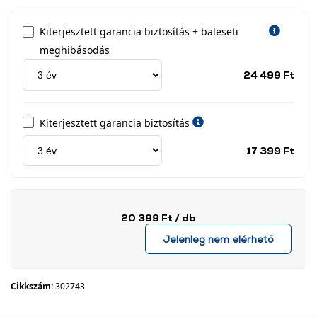
Kiterjesztett garancia biztosítás + baleseti
meghibásodás
Jótá
24 499 Ft
idős
címk
Kiterjesztett garancia biztosítás
Jótá
17 399 Ft
idős
címk
20 399 Ft
/ db
Jelenleg nem elérhető
Cikkszám:
302743