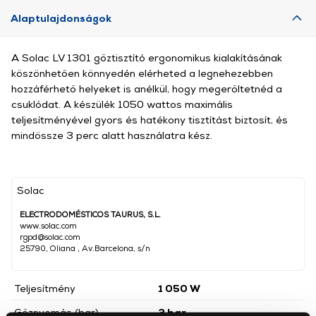
Alaptulajdonságok
A Solac LV 1301 gőztisztító ergonomikus kialakításának
köszönhetően könnyedén elérheted a legnehezebben
hozzáférhető helyeket is anélkül, hogy megerőltetnéd a
csuklódat. A készülék 1050 wattos maximális
teljesítményével gyors és hatékony tisztítást biztosít, és
mindössze 3 perc alatt használatra kész.
Solac
ELECTRODOMÉSTICOS TAURUS, S.L.
www.solac.com
rgpd@solac.com
25790, Oliana , Av.Barcelona, s/n
Teljesítmény
1 050 W
Gőznyomás (bar)
3 bar