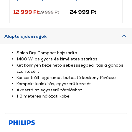
12 999 Ft
24 999 Ft
11
19 999 Ft
Alaptulajdonságok
Salon Dry Compact hajszárító
1400 W-os gyors és kíméletes szárítás
Két könnyen kezelhető sebessségbeállítás a gondos
szárításért
Koncentrált légáramot biztosító keskeny fúvócső
Kompakt kialakítás, egyszerű kezelés
Akasztó az egyszerű tároláshoz
1,8 méteres hálózati kábel