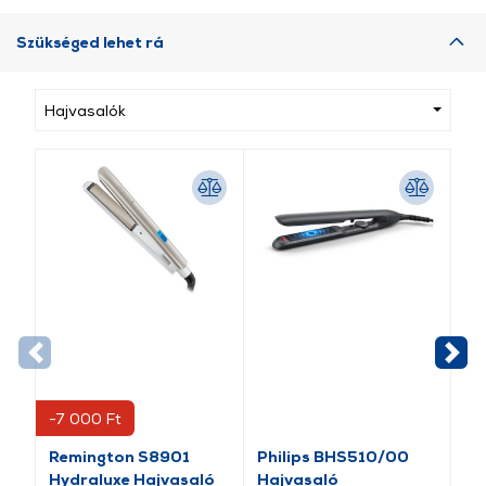
Szükséged lehet rá
Hajvasalók
-7 000 Ft
Remington S8901
Philips BHS510/00
Re
Hydraluxe Hajvasaló
Hajvasaló
Ha