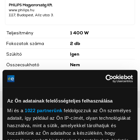
PHILIPS Magyarország Kft.
www.philips.hu
1117, Budapest, Alíz utca 3.
Teljesítmény
1 400 W
Fokozatok száma
2 db
Szűkítő
Igen
Összecsukható
Nem
Hőmérséklet fokozatok
1
száma
Részletes ismertető
Az Ön adatainak felelősségteljes felhasználása
Mi és a
1022 partnerünk
feldolgozzuk az Ön személyes
adatait, így például az Ön IP-címét, olyan technológiákat
Neked ajánljuk
használva, mint a sütik, amelyekkel tárolhatjuk és
hozzáférünk az Ön adataihoz a készülékén, hogy