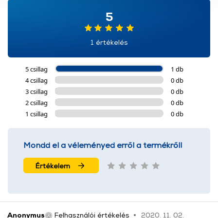
használatával Ön elfogadja a cookie-k használatát.
5
További információk:
ÁSZF
és
Adatvédelem
1 értékelés
5 csillag
1 db
4 csillag
0 db
3 csillag
0 db
2 csillag
0 db
1 csillag
0 db
Mondd el a véleményed erről a termékről!
Értékelem
Anonymus
Felhasználói értékelés
2020. 11. 02.