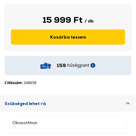
15 999 Ft
/ db
Kosárba teszem
hűségpont
159
Cikkszám:
248658
Szükséged lehet rá
Okosotthon