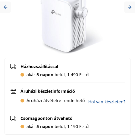
Previous
Ne
Házhozszállítással
akár
5 napon
belül, 1 490 Ft-tól
Áruházi készletinformáció
Áruházi átvételre rendelhető
Hol van készleten?
Csomagponton átvehető
akár
5 napon
belül, 1 190 Ft-tól