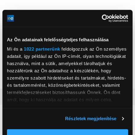
TP-Link Networks Hungary Kft.
Az Ön adatainak felelősségteljes felhasználása
www.tp-link.com/hu
support.hu@tp-link.com
Mi és a
1022 partnerünk
feldolgozzuk az Ön személyes
1093, Budapest, Közraktár u. 30
adatait, így például az Ön IP-címét, olyan technológiákat
használva, mint a sütik, amelyekkel tárolhatjuk és
WiFi sebessége
1200 Mbit/s
hozzáférünk az Ön adataihoz a készülékén, hogy
személyre szabott hirdetéseket és tartalmakat, hirdetés-
Működési frekvencia
2.4 GHz/5 GHz
és tartalommérést, közönségbetekintéseket, valamint
termékfejlesztéseket biztosíthassunk Önnek. Ön dönt
Részletes ismertető
arról, hogy ki használja az adatait és milyen célra.
Ha engedélyezi, a következőt is meg szeretnénk tenni:
Neked ajánljuk
Részletek megjelenítése
Információgyűjtés az Ön földrajzi
elhelyezkedéséről pár méteres pontossággal