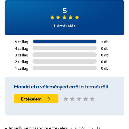
5
1 értékelés
5 csillag
1 db
4 csillag
0 db
3 csillag
0 db
2 csillag
0 db
1 csillag
0 db
Mondd el a véleményed erről a termékről!
Értékelem
F. Imre
Felhasználói értékelés
2024. 05. 16.