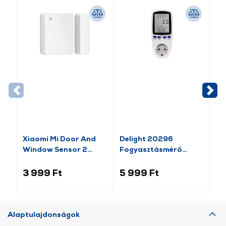
Xiaomi Mi Door And
Delight 20296
Ho
Window Sensor 2
Fogyasztásmérő
mo
(BHR5154GL)
költségszámítás
funkcióval
3 999 Ft
5 999 Ft
8 
Alaptulajdonságok