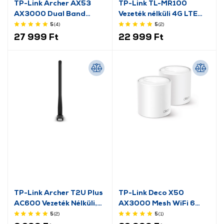
TP-Link Archer AX53
TP-Link TL-MR100
AX3000 Dual Band
Vezeték nélküli 4G LTE
Gigabit Wi-Fi 6 Router
router
5
(4
)
5
(2
)
27 999 Ft
22 999 Ft
TP-Link Archer T2U Plus
TP-Link Deco X50
AC600 Vezeték Nélküli,
AX3000 Mesh WiFi 6
Kétsávos, USB Adapter
rendszer, 2 db
5
(2
)
5
(1
)