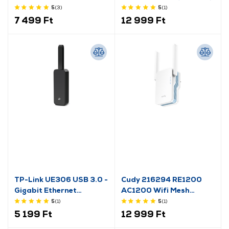
Band Gigabit Router
5
(3
)
5
(1
)
7 499 Ft
12 999 Ft
TP-Link UE306 USB 3.0 -
Cudy 216294 RE1200
Gigabit Ethernet
AC1200 Wifi Mesh
Adapter
repeater
5
(1
)
5
(1
)
5 199 Ft
12 999 Ft