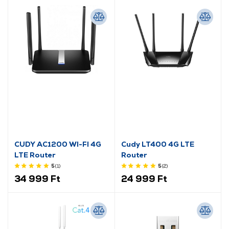
CUDY AC1200 WI-FI 4G
Cudy LT400 4G LTE
LTE Router
Router
5
(1
)
5
(2
)
34 999 Ft
24 999 Ft