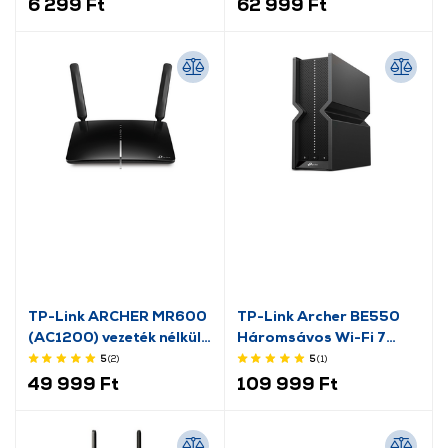
6 299 Ft
62 999 Ft
TP-Link ARCHER MR600
TP-Link Archer BE550
(AC1200) vezeték nélküli
Háromsávos Wi-Fi 7
router
Router
5
(2
)
5
(1
)
49 999 Ft
109 999 Ft