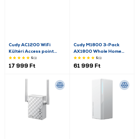
Cudy AC1200 WiFi
Cudy M1800 3-Pack
Kültéri Access point
AX1800 Whole Home
(227493)
Mesh WiFi rendszer
5
(1
)
5
(1
)
17 999 Ft
61 999 Ft