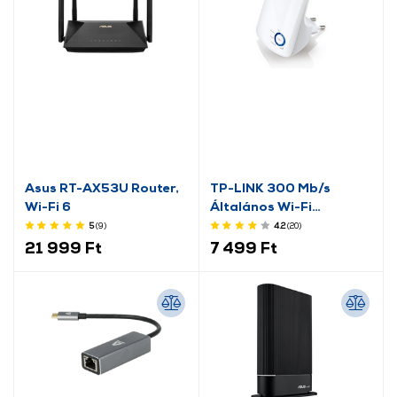
Asus RT-AX53U Router,
TP-LINK 300 Mb/s
Wi-Fi 6
Általános Wi-Fi
Lefedettségnövelő TL-
5
(9
)
4.2
(20
)
WA850RE
21 999 Ft
7 499 Ft