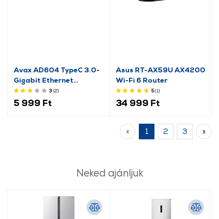
Avax AD604 TypeC 3.0-
Asus RT-AX59U AX4200
Gigabit Ethernet
Wi-Fi 6 Router
adapter
3
(2
)
5
(1
)
5 999 Ft
34 999 Ft
«
1
2
3
»
Neked ajánljuk