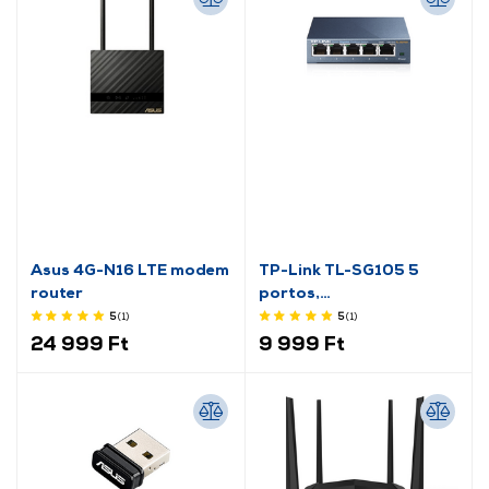
Asus 4G-N16 LTE modem
TP-Link TL-SG105 5
router
portos,
10/100/1000Mbps
5
(1
)
5
(1
)
asztali switch
24 999 Ft
9 999 Ft