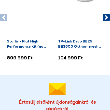
Starlink Flat High
TP-Link Deco BE25
Performance Kit (no
BE3600 Otthoni mesh
Router) - Fehér-Szürke
Wi-Fi 7 rendszer, 2 db
(02541704-501)
899 999 Ft
104 999 Ft
Értesülj elsőként újdonságainkról és
akcióinkról