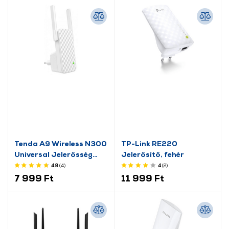
Tenda A9 Wireless N300
TP-Link RE220
Universal Jelerősség
Jelerősítő, fehér
továbbító (Range
4.8
(4
)
4
(2
)
Extender)
7 999 Ft
11 999 Ft