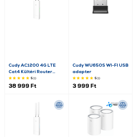
Cudy AC1200 4G LTE
Cudy WU650S WI-FI USB
Cat4 Kültéri Router
adapter
(225762)
5
(1
)
5
(1
)
38 999 Ft
3 999 Ft