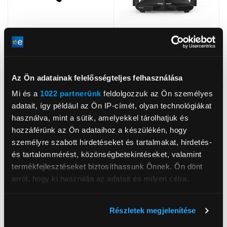
Az Ön adatainak felelősségteljes felhasználása
ASUS USB-N10 Nano
Tenda AC10U AC1200
Mi és a
1022 partnerünk
feldolgozzuk az Ön személyes
Adapter
Smart Dual-Band
adatait, így például az Ön IP-címét, olyan technológiákat
Gigabit WiFi Router
5
(4
)
5
(2
)
használva, mint a sütik, amelyekkel tárolhatjuk és
5 199 Ft
13 999 Ft
hozzáférünk az Ön adataihoz a készülékén, hogy
személyre szabott hirdetéseket és tartalmakat, hirdetés-
és tartalommérést, közönségbetekintéseket, valamint
termékfejlesztéseket biztosíthassunk Önnek. Ön dönt
arról, hogy ki használja az adatait és milyen célra.
Ha engedélyezi, a következőt is meg szeretnénk tenni:
Részletek megjelenítése
Információgyűjtés az Ön földrajzi