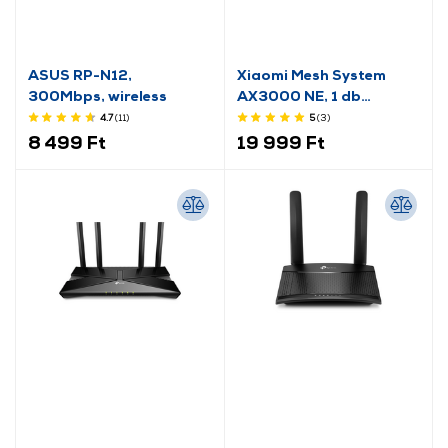
ASUS RP-N12,
Xiaomi Mesh System
300Mbps, wireless
AX3000 NE, 1 db
(DVB4459GL)
4.7
(11
)
5
(3
)
8 499 Ft
19 999 Ft