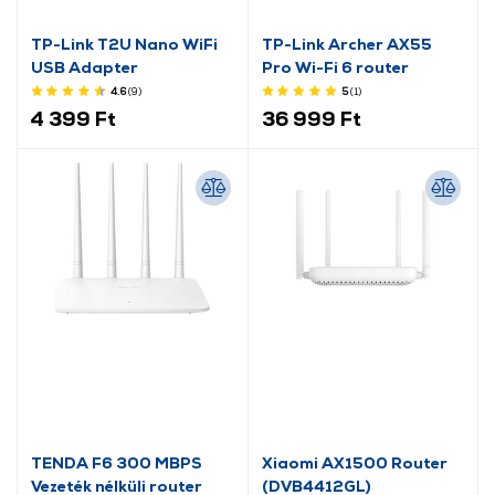
TP-Link T2U Nano WiFi
TP-Link Archer AX55
USB Adapter
Pro Wi-Fi 6 router
4.6
(9
)
5
(1
)
4 399 Ft
36 999 Ft
TENDA F6 300 MBPS
Xiaomi AX1500 Router
Vezeték nélküli router
(DVB4412GL)