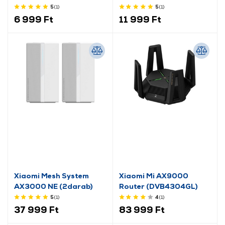
5
(1
)
5
(1
)
6 999 Ft
11 999 Ft
Xiaomi Mesh System
Xiaomi Mi AX9000
AX3000 NE (2darab)
Router (DVB4304GL)
5
(1
)
4
(1
)
37 999 Ft
83 999 Ft