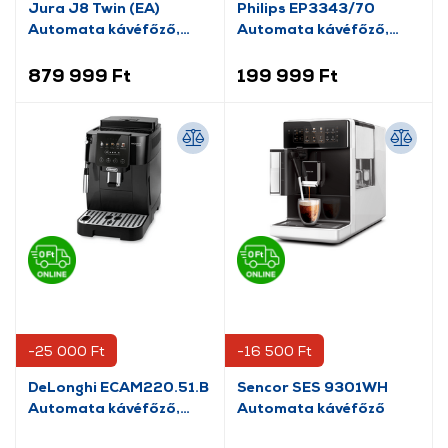
Jura J8 Twin (EA)
Philips EP3343/70
Automata kávéfőző,
Automata kávéfőző,
gyémántfekete (15561)
Panthera fehér
879 999 Ft
199 999 Ft
-25 000 Ft
-16 500 Ft
DeLonghi ECAM220.51.B
Sencor SES 9301WH
Automata kávéfőző,
Automata kávéfőző
fekete