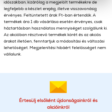
időszakban, kizárólag a megjelölt termékekre de
cookie-k személyazonosítására nem alkalmasak,
legfeljebb a készlet erejéig, illetve visszavonásig
szolgáltatásaink biztosításához szükségesek. Az oldal
érvényes. Feltüntetett árak Ft-ban értendők. A
használatával Ön elfogadja a cookie-k használatát.
termékek ára 1 db vásárlása esetén érvényes, csak
További információk:
ÁSZF
és
Adatvédelem
háztartásban használatos mennyiséget szolgálunk ki.
Az akcióban résztvevő termékek körét és az akciós
árakat illetően, fenntartjuk a módosítási és változási
lehetőséget. Megjelenítési hibáért felelősséget nem
vállalunk.
Értesülj elsőként újdonságainkról és
akcióinkról