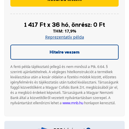
1 417 Ft x 36 hó, önrész: 0 Ft
THM: 17,9%
Reprezentatív példa
Hitelre veszem
A fenti példa tájékoztató jellegű és nem minősül a Ptk. 6:64. §
szerinti ajánlattételnek. A végleges hitelkonstrukciót a termékek
kiválasztása után a kosár oldalon a fizetési módok között, előzetes
igényfelmérés és tájékoztatás után tudod kiválasztani. Társaságunk
függő közvetítőként a Magyar Cofidis Bank Zrt. megbízásából jár el,
és a megbízó érdekeit képviseli. Társaságunk a Magyar Nemzeti
Bank által a közvetítőkről vezetett nyilvántartásban szerepel. A
nyilvántartást ellenőrizni lehet a
www.mnb.hu
honlapon keresztül.