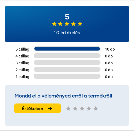
További információk:
ÁSZF
és
Adatvédelem
5
10 értékelés
5 csillag
10 db
4 csillag
0 db
3 csillag
0 db
2 csillag
0 db
1 csillag
0 db
Mondd el a véleményed erről a termékről!
Értékelem