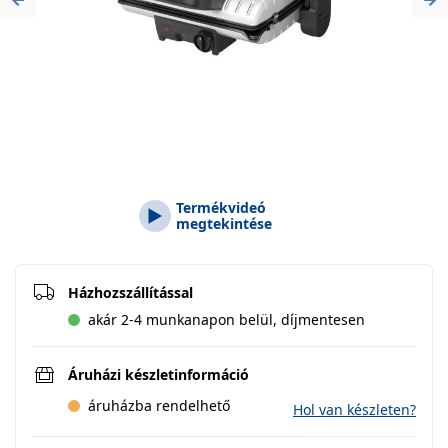
Previous
Ne
Termékvideó
megtekintése
Házhozszállítással
akár 2-4 munkanapon belül, díjmentesen
Áruházi készletinformáció
áruházba rendelhető
Hol van készleten?