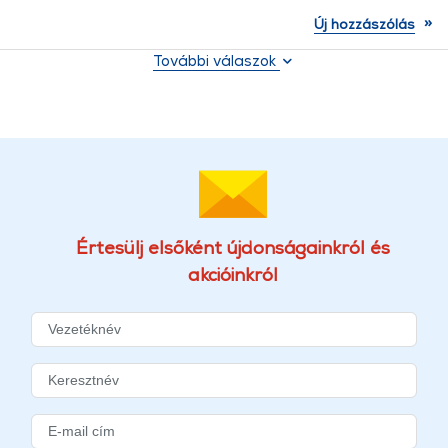
»
Új hozzászólás
További válaszok
Értesülj elsőként újdonságainkról és
akcióinkról