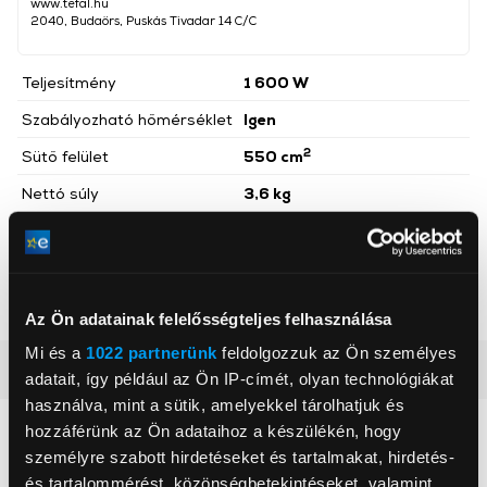
www.tefal.hu
2040, Budaörs, Puskás Tivadar 14 C/C
Teljesítmény
1 600 W
Szabályozható hőmérséklet
Igen
2
Sütő felület
550 cm
Nettó súly
3,6 kg
Főkapcsoló
Igen
Hidegfalú burkolat
Igen
Szín
Ezüst
Az Ön adatainak felelősségteljes felhasználása
Mi és a
1022 partnerünk
feldolgozzuk az Ön személyes
Részletes ismertető
adatait, így például az Ön IP-címét, olyan technológiákat
használva, mint a sütik, amelyekkel tárolhatjuk és
hozzáférünk az Ön adataihoz a készülékén, hogy
Neked ajánljuk
személyre szabott hirdetéseket és tartalmakat, hirdetés-
és tartalommérést, közönségbetekintéseket, valamint