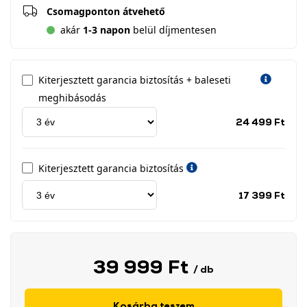
Csomagponton átvehető
akár
1-3 napon
belül díjmentesen
Kiterjesztett garancia biztosítás + baleseti
meghibásodás
Jótá
24 499 Ft
idős
címk
Kiterjesztett garancia biztosítás
Jótá
17 399 Ft
idős
címk
39 999 Ft
/ db
Kosárba teszem