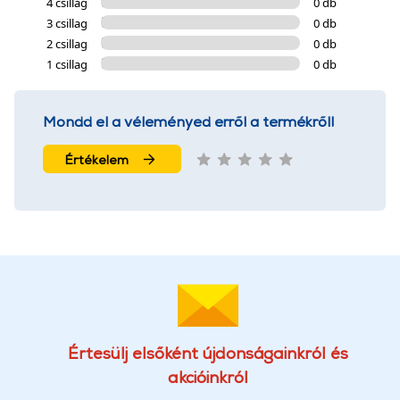
4 csillag
0 db
3 csillag
0 db
2 csillag
0 db
1 csillag
0 db
Mondd el a véleményed erről a termékről!
Értékelem
Értesülj elsőként újdonságainkról és
akcióinkról