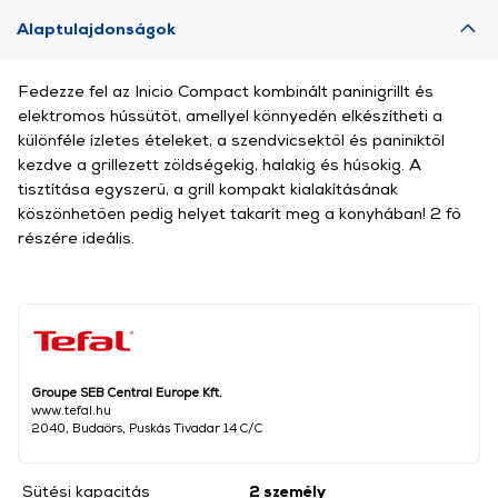
Alaptulajdonságok
Fedezze fel az Inicio Compact kombinált paninigrillt és
elektromos hússütőt, amellyel könnyedén elkészítheti a
különféle ízletes ételeket, a szendvicsektől és paniniktől
kezdve a grillezett zöldségekig, halakig és húsokig. A
tisztítása egyszerű, a grill kompakt kialakításának
köszönhetően pedig helyet takarít meg a konyhában! 2 fő
részére ideális.
Groupe SEB Central Europe Kft.
www.tefal.hu
2040, Budaörs, Puskás Tivadar 14 C/C
Sütési kapacitás
2 személy