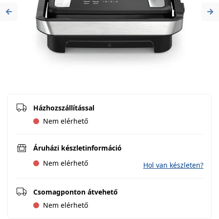
Previous
Ne
Házhozszállítással
Nem elérhető
Áruházi készletinformáció
Nem elérhető
Hol van készleten?
Csomagponton átvehető
Nem elérhető