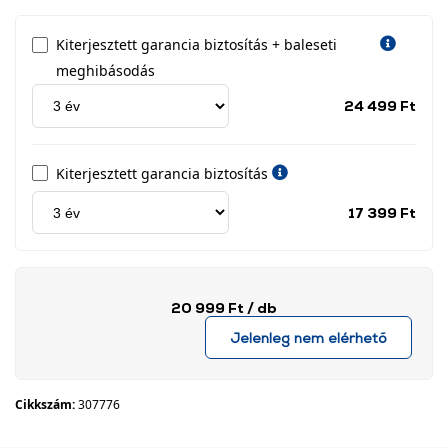
Kiterjesztett garancia biztosítás + baleseti
meghibásodás
Jótá
24 499 Ft
idős
címk
Kiterjesztett garancia biztosítás
Jótá
17 399 Ft
idős
címk
20 999 Ft
/ db
Jelenleg nem elérhető
Cikkszám:
307776