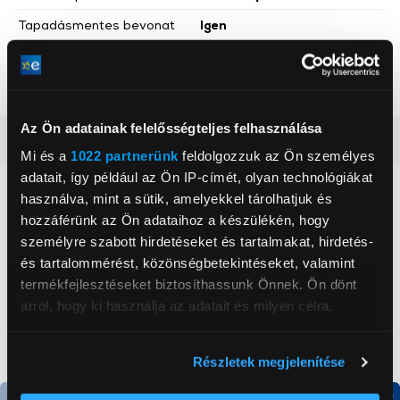
Tapadásmentes bevonat
Igen
Teljesítmény
1 000 W
Szín
Rozsdamentes acél
Az Ön adatainak felelősségteljes felhasználása
Részletes ismertető
Mi és a
1022 partnerünk
feldolgozzuk az Ön személyes
adatait, így például az Ön IP-címét, olyan technológiákat
Neked ajánljuk
használva, mint a sütik, amelyekkel tárolhatjuk és
hozzáférünk az Ön adataihoz a készülékén, hogy
személyre szabott hirdetéseket és tartalmakat, hirdetés-
és tartalommérést, közönségbetekintéseket, valamint
termékfejlesztéseket biztosíthassunk Önnek. Ön dönt
arról, hogy ki használja az adatait és milyen célra.
Ha engedélyezi, a következőt is meg szeretnénk tenni:
Részletek megjelenítése
Információgyűjtés az Ön földrajzi
elhelyezkedéséről pár méteres pontossággal