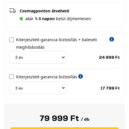
Csomagponton átvehető
akár
1-3 napon
belül díjmentesen
Kiterjesztett garancia biztosítás + baleseti
meghibásodás
Jótá
24 999 Ft
idős
címk
Kiterjesztett garancia biztosítás
Jótá
17 799 Ft
idős
címk
79 999 Ft
/ db