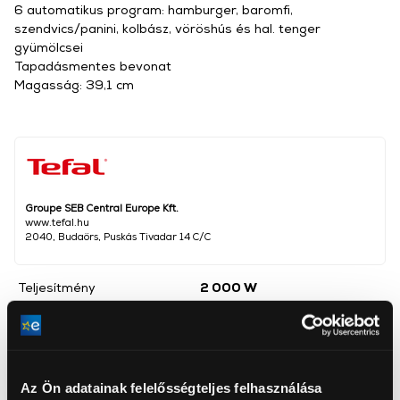
6 automatikus program: hamburger, baromfi,
szendvics/panini, kolbász, vöröshús és hal. tenger
gyümölcsei
Tapadásmentes bevonat
Magasság: 39,1 cm
Groupe SEB Central Europe Kft.
www.tefal.hu
2040, Budaörs, Puskás Tivadar 14 C/C
Teljesítmény
2 000 W
Szabályozható hőmérséklet
Igen
2
Sütő felület
600 cm
Nettó súly
8,7 kg
Az Ön adatainak felelősségteljes felhasználása