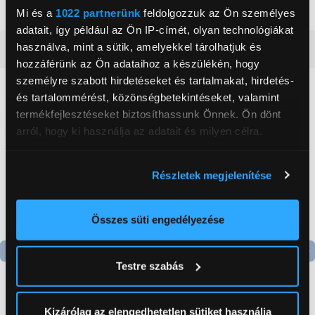
Szín
Inox
Mi és a
1022 partnerünk
feldolgozzuk az Ön személyes
adatait, így például az Ön IP-címét, olyan technológiákat
használva, mint a sütik, amelyekkel tárolhatjuk és
Részletes ismertető
hozzáférünk az Ön adataihoz a készülékén, hogy
személyre szabott hirdetéseket és tartalmakat, hirdetés-
Neked ajánljuk
és tartalommérést, közönségbetekintéseket, valamint
termékfejlesztéseket biztosíthassunk Önnek. Ön dönt
arról, hogy ki használja az adatait és milyen célra.
Ha engedélyezi, a következőt is meg szeretnénk tenni:
Részletek megjelenítése
Információgyűjtés az Ön földrajzi
elhelyezkedéséről pár méteres pontossággal
Az Ön készülékén beazonosítása annak konkrét
Összes süti engedélyezése
tulajdonságainak (ujjlenyomat) aktív ellenőrzésével
Tudjon meg többet személyes adatainak feldolgozási
Testre szabás
módjairól és adja meg preferenciáit a
Részletek
pontban
. Bármikor módosíthatja vagy visszavonhatja a
-11 000 Ft
Sütinyilatkozathoz való hozzájárulását.
Kizárólag az elengedhetetlen sütiket használja