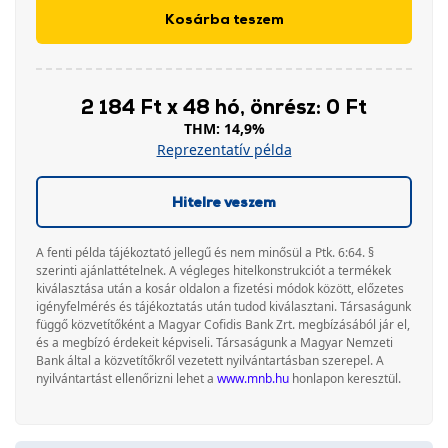
Kosárba teszem
2 184 Ft x 48 hó, önrész: 0 Ft
THM: 14,9%
Reprezentatív példa
Hitelre veszem
A fenti példa tájékoztató jellegű és nem minősül a Ptk. 6:64. §
szerinti ajánlattételnek. A végleges hitelkonstrukciót a termékek
kiválasztása után a kosár oldalon a fizetési módok között, előzetes
igényfelmérés és tájékoztatás után tudod kiválasztani. Társaságunk
függő közvetítőként a Magyar Cofidis Bank Zrt. megbízásából jár el,
és a megbízó érdekeit képviseli. Társaságunk a Magyar Nemzeti
Bank által a közvetítőkről vezetett nyilvántartásban szerepel. A
nyilvántartást ellenőrizni lehet a
www.mnb.hu
honlapon keresztül.