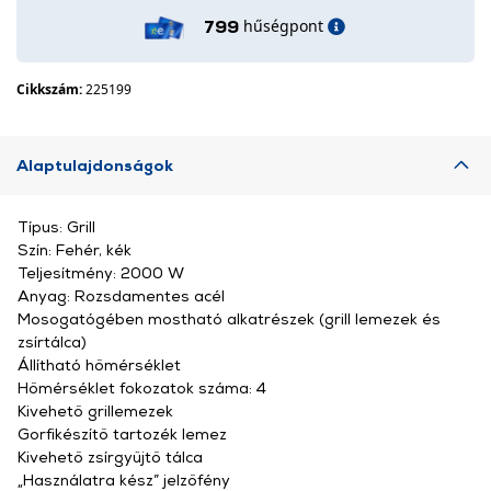
hűségpont
799
Cikkszám:
225199
Alaptulajdonságok
Típus: Grill
Szín: Fehér, kék
Teljesítmény: 2000 W
Anyag: Rozsdamentes acél
Mosogatógében mostható alkatrészek (grill lemezek és
zsírtálca)
Állítható hőmérséklet
Hőmérséklet fokozatok száma: 4
Kivehető grillemezek
Gorfikészítő tartozék lemez
Kivehető zsírgyűjtő tálca
„Használatra kész” jelzőfény