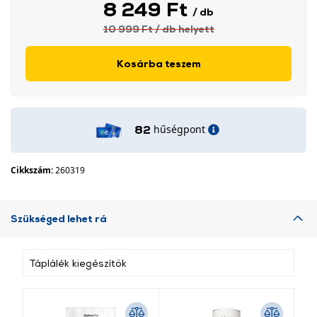
8 249 Ft
/ db
10 999 Ft
/ db
helyett
Kosárba teszem
hűségpont
82
Cikkszám:
260319
Szükséged lehet rá
Táplálék kiegészítők