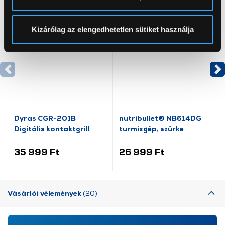
pontban
. Bármikor módosíthatja vagy visszavonhatja a
Sütinyilatkozathoz való hozzájárulását.
Kizárólag az elengedhetetlen sütiket használja
Az Eunonics.hu webáruházunk ún. süti vagy cookie file-
okat használ, melyeket az Ön gépén tárol a rendszer. A
cookie-k személyazonosítására nem alkalmasak,
szolgáltatásaink biztosításához szükségesek. Az oldal
használatával Ön elfogadja a cookie-k használatát.
További információk:
ÁSZF
és
Adatvédelem
Dyras CGR-201B
nutribullet® NB614DG
Digitális kontaktgrill
turmixgép, szürke
35 999 Ft
26 999 Ft
Vásárlói vélemények
(20)