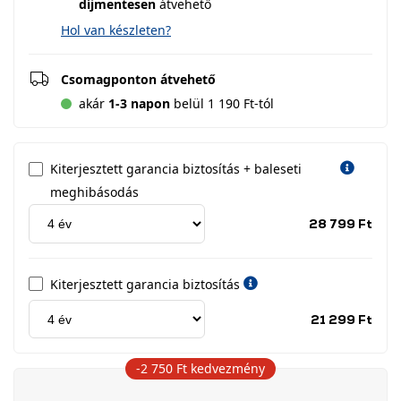
díjmentesen
átvehető
Hol van készleten?
Csomagponton átvehető
akár
1-3 napon
belül 1 190 Ft-tól
Kiterjesztett garancia biztosítás + baleseti
meghibásodás
Jótá
28 799 Ft
idős
címk
Kiterjesztett garancia biztosítás
Jótá
21 299 Ft
idős
címk
-2 750 Ft
kedvezmény