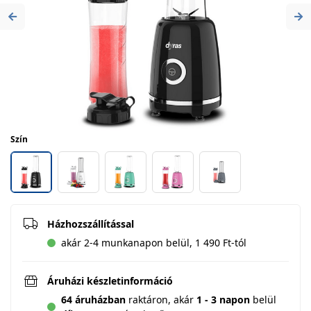
Previous
Ne
Szín
Házhozszállítással
akár 2-4 munkanapon belül, 1 490 Ft-tól
Áruházi készletinformáció
64 áruházban
raktáron,
akár
1 - 3 napon
belül