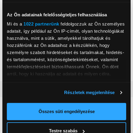
Az Ön adatainak felelősségteljes felhasználása
Mi és a
1022 partnerünk
feldolgozzuk az Ön személyes
adatait, így például az Ön IP-címét, olyan technológiákat
használva, mint a sütik, amelyekkel tárolhatjuk és
, ,
hozzáférünk az Ön adataihoz a készülékén, hogy
személyre szabott hirdetéseket és tartalmakat, hirdetés-
és tartalommérést, közönségbetekintéseket, valamint
Űrtartalom
0,6 l
termékfejlesztéseket biztosíthassunk Önnek. Ön dönt
Szín
Fekete
arról, hogy ki használja az adatait és milyen célra.
Ha engedélyezi, a következőt is meg szeretnénk tenni:
Részletes ismertető
Részletek megjelenítése
Információgyűjtés az Ön földrajzi
elhelyezkedéséről pár méteres pontossággal
Neked ajánljuk
Az Ön készülékén beazonosítása annak konkrét
Összes süti engedélyezése
tulajdonságainak (ujjlenyomat) aktív ellenőrzésével
Tudjon meg többet személyes adatainak feldolgozási
Testre szabás
módjairól és adja meg preferenciáit a
Részletek