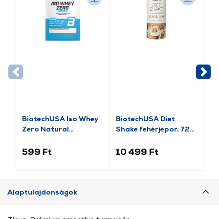
BiotechUSA Iso Whey
BiotechUSA Diet
Bi
Zero Natural
Shake fehérjepor, 720
Pu
laktózmentes fehérje,
g, Cookies & Cream
cs
25 g, kókusz
599 Ft
10 499 Ft
3
Alaptulajdonságok