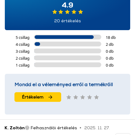
4.9
20 értékelés
5 csillag
18 db
4 csillag
2 db
3 csillag
0 db
2 csillag
0 db
1 csillag
0 db
Mondd el a véleményed erről a termékről!
Értékelem
K. Zoltán
Felhasználói értékelés
2025. 11. 27.