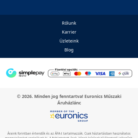
Rólunk
Karrier
Üzleteink
Blog
© 2026. Minden jog fenntartva! Euronics Műszaki
Áruházlánc
Áraink forintban értendők és az ÁFA-t tartalmazzák. Csak háztartásban használatos
mennyiségeket szolgálunk ki. A feltüntetett árak, képek leírások tájékoztató jellegűek,