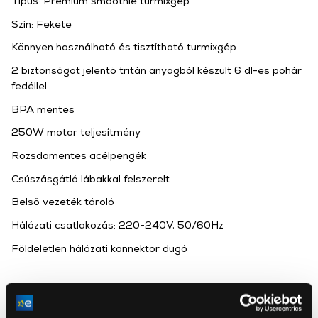
Típus: Prémium smoothie turmixgép
Szín: Fekete
Könnyen használható és tisztítható turmixgép
2 biztonságot jelentő tritán anyagból készült 6 dl-es pohár
fedéllel
BPA mentes
250W motor teljesítmény
Rozsdamentes acélpengék
Csúszásgátló lábakkal felszerelt
Belső vezeték tároló
Hálózati csatlakozás: 220-240V, 50/60Hz
Földeletlen hálózati konnektor dugó
Használati útmutató