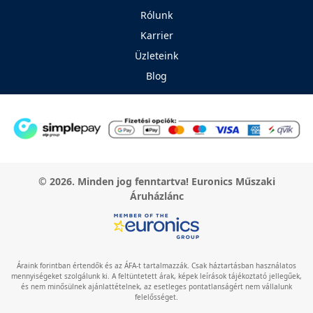
Rólunk
Karrier
Üzleteink
Blog
© 2026. Minden jog fenntartva! Euronics Műszaki
Áruházlánc
Áraink forintban értendők és az ÁFA-t tartalmazzák. Csak háztartásban használatos
mennyiségeket szolgálunk ki. A feltüntetett árak, képek leírások tájékoztató jellegűek,
és nem minősülnek ajánlattételnek, az esetleges pontatlanságért nem vállalunk
felelősséget.