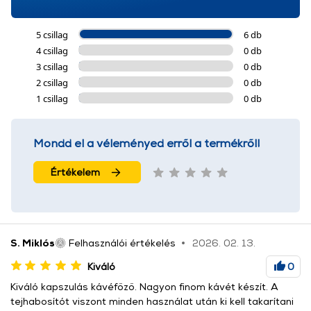
5 csillag
6 db
4 csillag
0 db
3 csillag
0 db
2 csillag
0 db
1 csillag
0 db
Mondd el a véleményed erről a termékről!
Értékelem
S. Miklós
Felhasználói értékelés
2026. 02. 13.
Kiváló
0
Kiváló kapszulás kávéfőző. Nagyon finom kávét készít. A
tejhabosítót viszont minden használat után ki kell takarítani