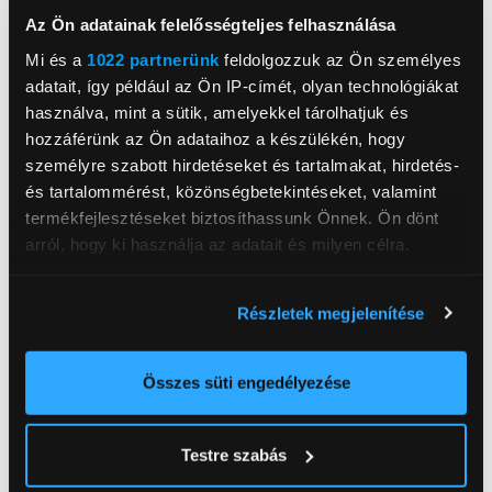
Thermobloc fűtési rendszer
Kapszulagyűjtő: max. 10 db
Az Ön adatainak felelősségteljes felhasználása
Mi és a
1022 partnerünk
feldolgozzuk az Ön személyes
Programok: Café
adatait, így például az Ön IP-címét, olyan technológiákat
Cappuccino
használva, mint a sütik, amelyekkel tárolhatjuk és
Macchiato
hozzáférünk az Ön adataihoz a készülékén, hogy
Koffeinmentes
személyre szabott hirdetéseket és tartalmakat, hirdetés-
és tartalommérést, közönségbetekintéseket, valamint
termékfejlesztéseket biztosíthassunk Önnek. Ön dönt
arról, hogy ki használja az adatait és milyen célra.
De Longhi Magyarország Kft.
Ha engedélyezi, a következőt is meg szeretnénk tenni:
www.delonghi.com/
Részletek megjelenítése
Információgyűjtés az Ön földrajzi
1133, Budapest, Váci út 76
elhelyezkedéséről pár méteres pontossággal
Az Ön készülékén beazonosítása annak konkrét
Összes süti engedélyezése
Teljesítmény
1 400 W
tulajdonságainak (ujjlenyomat) aktív ellenőrzésével
Üzemi nyomás
19 bar
Tudjon meg többet személyes adatainak feldolgozási
Testre szabás
módjairól és adja meg preferenciáit a
Részletek
Kapszula típusa
Nespresso
pontban
. Bármikor módosíthatja vagy visszavonhatja a