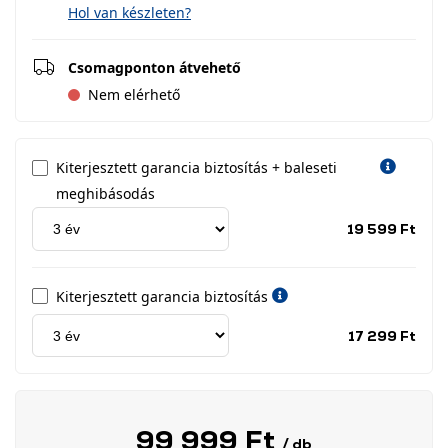
Hol van készleten?
Csomagponton átvehető
Nem elérhető
Kiterjesztett garancia biztosítás + baleseti
meghibásodás
Jótá
19 599 Ft
idős
címk
Kiterjesztett garancia biztosítás
Jótá
17 299 Ft
idős
címk
99 999 Ft
/ db