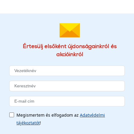
Értesülj elsőként újdonságainkról és
akcióinkról
Megismertem és elfogadom az
Adatvédelmi
tájékoztatót
!