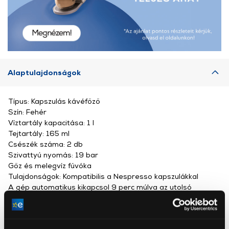
Alaptulajdonságok
Típus: Kapszulás kávéfőző
Szín: Fehér
Víztartály kapacitása: 1 l
Tejtartály: 165 ml
Csészék száma: 2 db
Szivattyú nyomás: 19 bar
Gőz és melegvíz fúvóka
Tulajdonságok: Kompatibilis a Nespresso kapszulákkal
A gép automatikus kikapcsol 9 perc múlva az utolsó
használat után
Háttérvilágítással rendelkező interfész
Felfűtési idő: (mp): 25