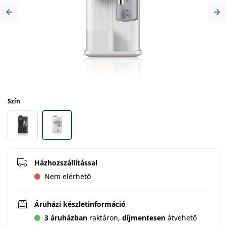
Previous
Ne
Szín
Házhozszállítással
Nem elérhető
Áruházi készletinformáció
3 áruházban
raktáron,
díjmentesen
átvehető