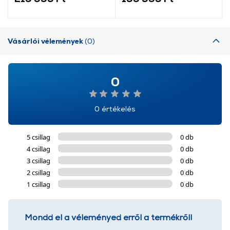
Vásárlói vélemények
(0)
0
0 értékelés
5 csillag
0 db
4 csillag
0 db
3 csillag
0 db
2 csillag
0 db
1 csillag
0 db
Mondd el a véleményed erről a termékről!