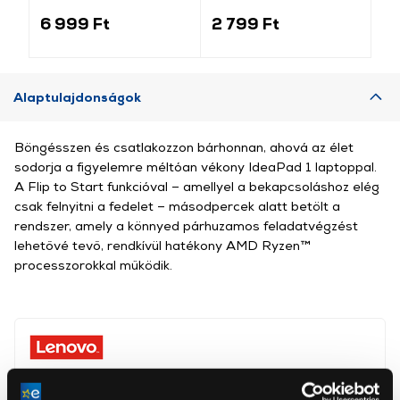
világosszürke
(184340)
6 999 Ft
2 799 Ft
1 
Alaptulajdonságok
Böngésszen és csatlakozzon bárhonnan, ahová az élet
sodorja a figyelemre méltóan vékony IdeaPad 1 laptoppal.
A Flip to Start funkcióval – amellyel a bekapcsoláshoz elég
csak felnyitni a fedelet – másodpercek alatt betölt a
rendszer, amely a könnyed párhuzamos feladatvégzést
lehetővé tevő, rendkívül hatékony AMD Ryzen™
processzorokkal működik.
Lenovo Slovakia