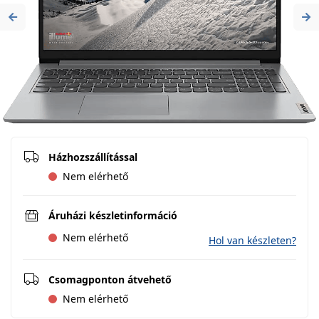
Previous
Ne
Házhozszállítással
Nem elérhető
Áruházi készletinformáció
Nem elérhető
Hol van készleten?
Csomagponton átvehető
Nem elérhető