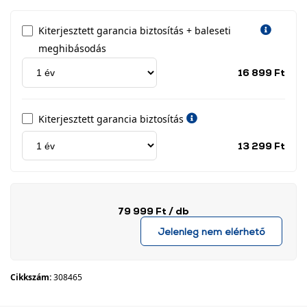
Kiterjesztett garancia biztosítás + baleseti
meghibásodás
Jótá
16 899 Ft
idős
címk
Kiterjesztett garancia biztosítás
Jótá
13 299 Ft
idős
címk
79 999 Ft
/ db
Jelenleg nem elérhető
Cikkszám:
308465