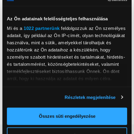
www.lenovo.com
811 09, Bratislava, Landererova 12
Az Ön adatainak felelősségteljes felhasználása
AMD® Ryzen™ 3 7320U (up
Processzor
to 4,10GHz)
Mi és a
1022 partnerünk
feldolgozzuk az Ön személyes
adatait, így például az Ön IP-címét, olyan technológiákat
Operációs rendszer
Nincs operációs rendszer
használva, mint a sütik, amelyekkel tárolhatjuk és
Memória mérete RAM
16 GB
hozzáférünk az Ön adataihoz a készülékén, hogy
személyre szabott hirdetéseket és tartalmakat, hirdetés-
Háttértár mérete
512 GB
és tartalommérést, közönségbetekintéseket, valamint
AMD® Radeon™ 610M
termékfejlesztéseket biztosíthassunk Önnek. Ön dönt
Videókártya
Graphics
arról, hogy ki használja az adatait és milyen célra.
Kijelző mérete
15,6 inch
Ha engedélyezi, a következőt is meg szeretnénk tenni:
Kijelző felbontása
FullHD (1920x1080)
Részletek megjelenítése
Információgyűjtés az Ön földrajzi
Háttértár
SSD
elhelyezkedéséről pár méteres pontossággal
Szín
Szürke
Az Ön készülékén beazonosítása annak konkrét
Összes süti engedélyezése
tulajdonságainak (ujjlenyomat) aktív ellenőrzésével
Tudjon meg többet személyes adatainak feldolgozási
Részletes ismertető