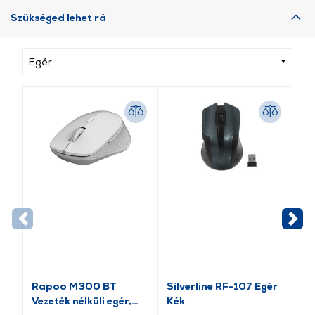
Szükséged lehet rá
Egér
Rapoo M300 BT
Silverline RF-107 Egér
GE
Vezeték nélküli egér,
Kék
Fe