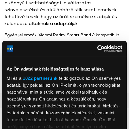
a könnyű tisztíthatóságot, a változatos
színválasztékot és a különböző stílusokat, amelyek
lehetővé teszik, hogy az órát személyre szabjuk és
különböző alkalmakra adaptáljuk.
Egyéb jellemzők: Xiaomi Redmi Smart Band 2 kompatibilis
Gigapack
, ,
Az Ön adatainak felelősségteljes felhasználása
Mi és a
1022 partnerünk
feldolgozzuk az Ön személyes
Szín
Zöld
adatait, így például az Ön IP-címét, olyan technológiákat
használva, mint a sütik, amelyekkel tárolhatjuk és
hozzáférünk az Ön adataihoz a készülékén, hogy
Részletes ismertető
személyre szabott hirdetéseket és tartalmakat, hirdetés-
és tartalommérést, közönségbetekintéseket, valamint
Neked ajánljuk
termékfejlesztéseket biztosíthassunk Önnek. Ön dönt
arról, hogy ki használja az adatait és milyen célra.