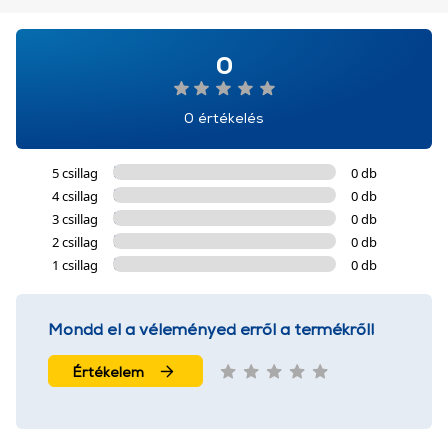
0
0 értékelés
5 csillag
0 db
4 csillag
0 db
3 csillag
0 db
2 csillag
0 db
1 csillag
0 db
Mondd el a véleményed erről a termékről!
Értékelem