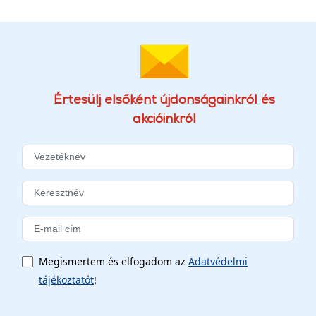
Értesülj elsőként újdonságainkról és
akcióinkról
Megismertem és elfogadom az
Adatvédelmi
tájékoztatót
!