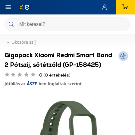
Okosóra szíj
Gigapack Xiaomi Redmi Smart Band
2 Pótszíj, sötétzöld (GP-158425)
0
(0 értékelés)
Jótállás az
ÁSZF
-ben foglaltak szerint