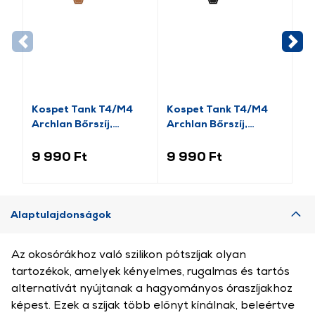
Kospet Tank T4/M4
Kospet Tank T4/M4
Ko
Archlan Bőrszíj,
Archlan Bőrszíj,
sz
22mm, barna
22mm, fekete
9 990 Ft
9 990 Ft
6 
Alaptulajdonságok
Az okosórákhoz való szilikon pótszíjak olyan
tartozékok, amelyek kényelmes, rugalmas és tartós
alternatívát nyújtanak a hagyományos óraszíjakhoz
képest. Ezek a szíjak több előnyt kínálnak, beleértve