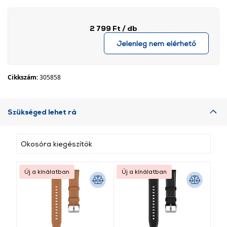
2 799 Ft
/ db
Jelenleg nem elérhető
Cikkszám:
305858
Szükséged lehet rá
Okosóra kiegészítők
Új a kínálatban
Új a kínálatban
Új