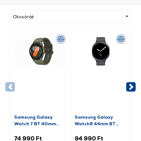
Okosórák
Samsung Galaxy
Samsung Galaxy
Sa
Watch 7 BT 40mm
Watch8 44mm BT
Ok
Okosóra, Zöld (SM-
Okosóra, grafitszürke
(S
L300NZGAEUE)
74 990 Ft
94 990 Ft
19