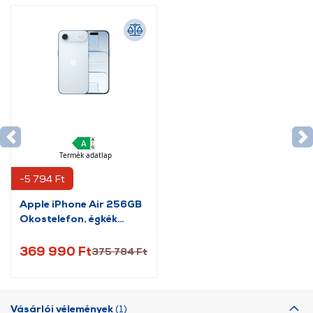
Termék adatlap
-5 794 Ft
Apple iPhone Air 256GB
Okostelefon, égkék
(MG2P4HX/A)
369 990 Ft
375 784 Ft
Vásárlói vélemények
(1)