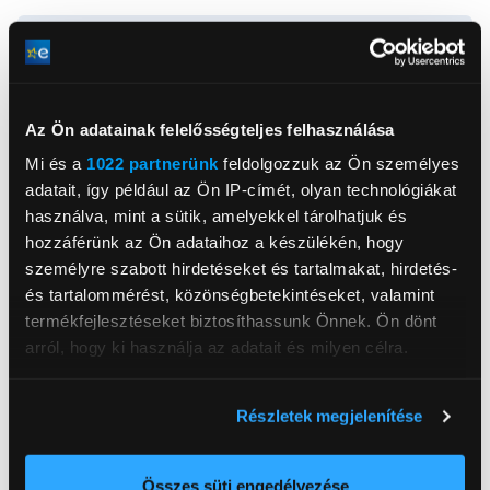
Termékinformációs adatlap
Az Ön adatainak felelősségteljes felhasználása
Mi és a
1022 partnerünk
feldolgozzuk az Ön személyes
adatait, így például az Ön IP-címét, olyan technológiákat
használva, mint a sütik, amelyekkel tárolhatjuk és
Samsung Electronics Magyar Zrt.
www.samsung.com/hu/
hozzáférünk az Ön adataihoz a készülékén, hogy
5126, Jászfényszaru, Samsung tér 1
személyre szabott hirdetéseket és tartalmakat, hirdetés-
és tartalommérést, közönségbetekintéseket, valamint
Memóriaméret RAM
8GB
termékfejlesztéseket biztosíthassunk Önnek. Ön dönt
arról, hogy ki használja az adatait és milyen célra.
Háttértár
128 GB
Kijelző méret
6,7 inch
Ha engedélyezi, a következőt is meg szeretnénk tenni:
Részletek megjelenítése
Kijelző felbontása
1080x2340
Információgyűjtés az Ön földrajzi
elhelyezkedéséről pár méteres pontossággal
Processzor
Samsung Exynos 1580
Az Ön készülékén beazonosítása annak konkrét
Összes süti engedélyezése