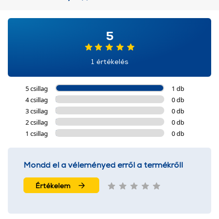
5
1 értékelés
5 csillag
1 db
4 csillag
0 db
3 csillag
0 db
2 csillag
0 db
1 csillag
0 db
Mondd el a véleményed erről a termékről!
Értékelem