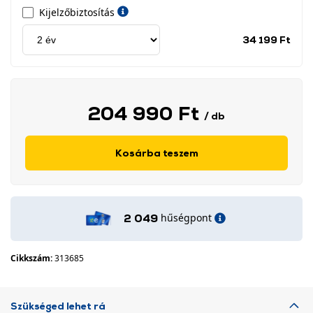
Kijelzőbiztosítás
Jótá
34 199 Ft
idős
címk
204 990 Ft
/ db
Kosárba teszem
hűségpont
2 049
Cikkszám:
313685
Szükséged lehet rá