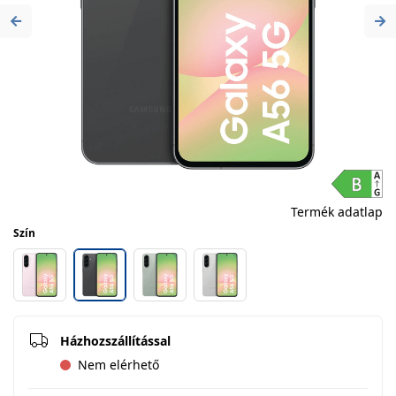
Previous
Ne
Termék adatlap
Szín
Házhozszállítással
Nem elérhető