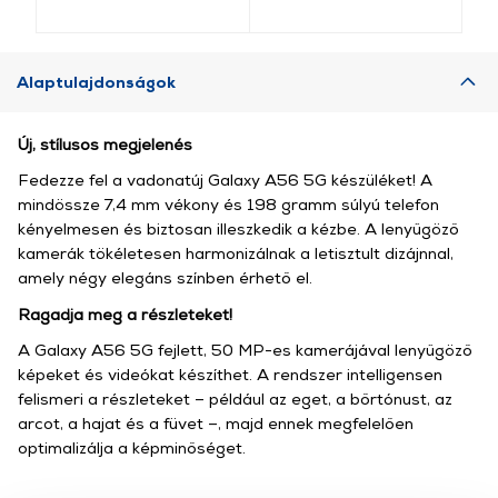
Alaptulajdonságok
Új, stílusos megjelenés
Fedezze fel a vadonatúj Galaxy A56 5G készüléket! A
mindössze 7,4 mm vékony és 198 gramm súlyú telefon
kényelmesen és biztosan illeszkedik a kézbe. A lenyűgöző
kamerák tökéletesen harmonizálnak a letisztult dizájnnal,
amely négy elegáns színben érhető el.
Ragadja meg a részleteket!
A Galaxy A56 5G fejlett, 50 MP-es kamerájával lenyűgöző
képeket és videókat készíthet. A rendszer intelligensen
felismeri a részleteket – például az eget, a bőrtónust, az
arcot, a hajat és a füvet –, majd ennek megfelelően
optimalizálja a képminőséget.