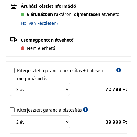
Áruházi készletinformáció
6 áruházban
raktáron,
díjmentesen
átvehető
Hol van készleten?
Csomagponton átvehető
Nem elérhető
Kiterjesztett garancia biztosítás + baleseti
meghibásodás
Jótá
70 799 Ft
idős
címk
Kiterjesztett garancia biztosítás
Jótá
39 999 Ft
idős
címk