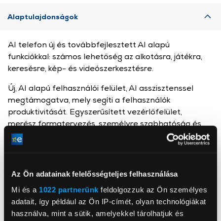
Alaptulajdonságok
AI telefon új és továbbfejlesztett AI alapú
funkciókkal: számos lehetőség az alkotásra, játékra,
keresésre, kép- és videószerkesztésre.
Új, AI alapú felhasználói felület, AI asszisztenssel
megtámogatva, mely segíti a felhasználók
produktivitását. Egyszerűsített vezérlőfelület,
merész formatervezés, személyre szabhatóság és
könnyű vezérlés segíti a mindennapjaidat.
Az Ön adatainak felelősségteljes felhasználása
Samsung Galaxy S25 Ultra Termékinformációs adatlap
Mi és a
1022 partnerünk
feldolgozzuk az Ön személyes
adatait, így például az Ön IP-címét, olyan technológiákat
használva, mint a sütik, amelyekkel tárolhatjuk és