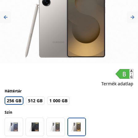
Previous
Ne
Termék adatlap
Háttértár
256 GB
512 GB
1 000 GB
Szín