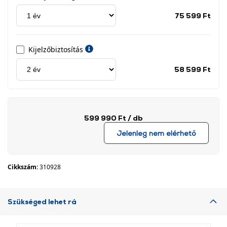
Jótá
75 599 Ft
idős
címk
Kijelzőbiztosítás
Jótá
58 599 Ft
idős
címk
599 990 Ft
/ db
Jelenleg nem elérhető
Cikkszám:
310928
Szükséged lehet rá