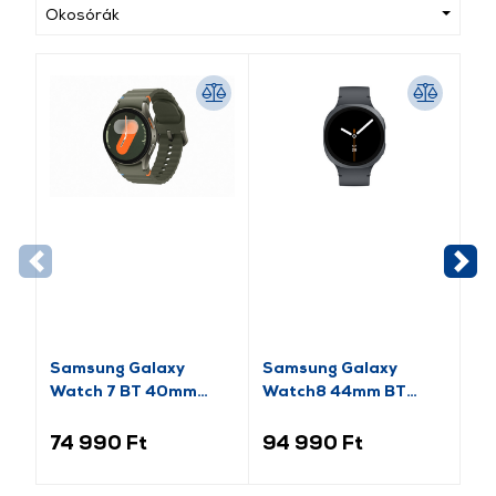
Okosórák
Samsung Galaxy
Samsung Galaxy
Sa
Watch 7 BT 40mm
Watch8 44mm BT
Ok
Okosóra, Zöld (SM-
Okosóra, grafitszürke
(S
L300NZGAEUE)
74 990 Ft
94 990 Ft
19