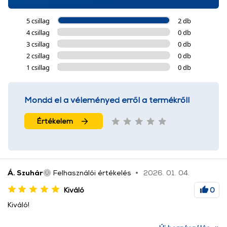
5 csillag
2 db
4 csillag
0 db
3 csillag
0 db
2 csillag
0 db
1 csillag
0 db
Mondd el a véleményed erről a termékről!
Értékelem
Á. Szuhár
Felhasználói értékelés
2026. 01. 04.
Kiváló
0
Kiváló!