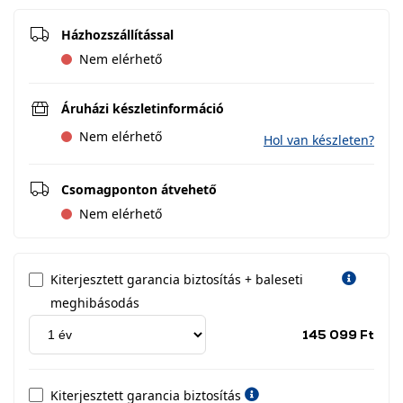
Házhozszállítással
Nem elérhető
Áruházi készletinformáció
Nem elérhető
Hol van készleten?
Csomagponton átvehető
Nem elérhető
Kiterjesztett garancia biztosítás + baleseti
meghibásodás
Jótá
145 099 Ft
idős
címk
Kiterjesztett garancia biztosítás