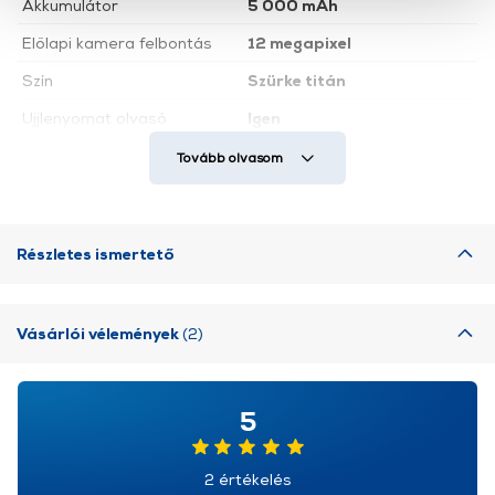
Akkumulátor
5 000 mAh
szolgáltatásaink biztosításához szükségesek. Az oldal
Előlapi kamera felbontás
12 megapixel
használatával Ön elfogadja a cookie-k használatát.
További információk:
ÁSZF
és
Adatvédelem
Szín
Szürke titán
Ujjlenyomat olvasó
Igen
Csepp/Víz/ütésállóság
IP68
Tovább olvasom
Hálózati kapcsolatok
5G
Részletes ismertető
Vásárlói vélemények
(2)
5
2 értékelés