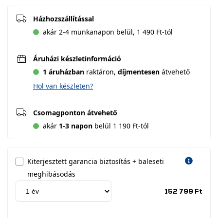
Házhozszállítással
akár 2-4 munkanapon belül, 1 490 Ft-tól
Áruházi készletinformáció
1 áruházban
raktáron,
díjmentesen
átvehető
Hol van készleten?
Csomagponton átvehető
akár
1-3 napon
belül 1 190 Ft-tól
Kiterjesztett garancia biztosítás + baleseti
meghibásodás
Jótá
152 799 Ft
idős
címk