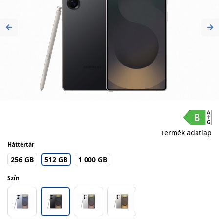
Previous
Ne
Termék adatlap
Háttértár
256 GB
512 GB
1 000 GB
Szín