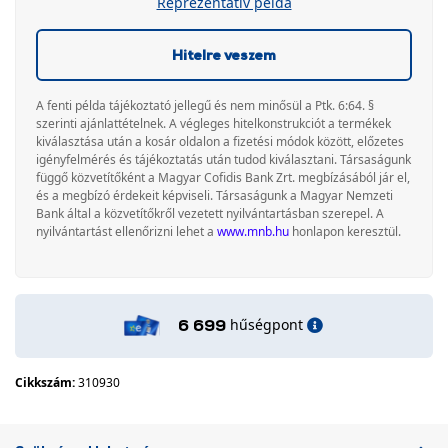
Reprezentatív példa
Hitelre veszem
A fenti példa tájékoztató jellegű és nem minősül a Ptk. 6:64. §
szerinti ajánlattételnek. A végleges hitelkonstrukciót a termékek
kiválasztása után a kosár oldalon a fizetési módok között, előzetes
igényfelmérés és tájékoztatás után tudod kiválasztani. Társaságunk
függő közvetítőként a Magyar Cofidis Bank Zrt. megbízásából jár el,
és a megbízó érdekeit képviseli. Társaságunk a Magyar Nemzeti
Bank által a közvetítőkről vezetett nyilvántartásban szerepel. A
nyilvántartást ellenőrizni lehet a
www.mnb.hu
honlapon keresztül.
hűségpont
6 699
Cikkszám:
310930