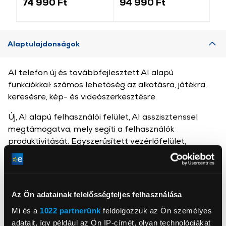
74 990 Ft
94 990 Ft
19
Alaptulajdonságok
AI telefon új és továbbfejlesztett AI alapú
funkciókkal: számos lehetőség az alkotásra, játékra,
keresésre, kép- és videószerkesztésre.
Új, AI alapú felhasználói felület, AI asszisztenssel
megtámogatva, mely segíti a felhasználók
produktivitását. Egyszerűsített vezérlőfelület,
merész formatervezés, személyre szabhatóság és
könnyű vezérlés segíti a mindennapjaidat.
Az Ön adatainak felelősségteljes felhasználása
Samsung Galaxy S25 Ultra Termékinformációs adatlap
Mi és a
1022 partnerünk
feldolgozzuk az Ön személyes
adatait, így például az Ön IP-címét, olyan technológiákat