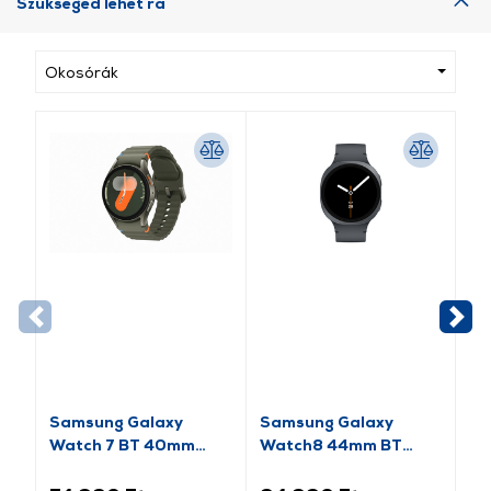
Szükséged lehet rá
Okosórák
Samsung Galaxy
Samsung Galaxy
Sa
Watch 7 BT 40mm
Watch8 44mm BT
Ok
Okosóra, Zöld (SM-
Okosóra, grafitszürke
(S
L300NZGAEUE)