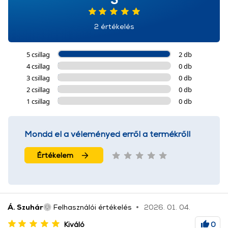
2 értékelés
5 csillag
2 db
4 csillag
0 db
3 csillag
0 db
2 csillag
0 db
1 csillag
0 db
Mondd el a véleményed erről a termékről!
Értékelem
Á. Szuhár
Felhasználói értékelés
2026. 01. 04.
Kiváló
0