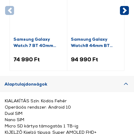
Samsung Galaxy
Samsung Galaxy
Sa
Watch 7 BT 40mm
Watch8 44mm BT
Ok
Okosóra, Zöld (SM-
Okosóra, grafitszürke
(S
L300NZGAEUE)
74 990 Ft
94 990 Ft
19
Alaptulajdonságok
KIALAKÍTÁS Szín: Ködös Fehér
Operációs rendszer: Android 10
Dual SIM
Nano SIM
Micro SD kártya támogatás 1 TB-ig
KIJELZŐ Kijelző típusa: Super AMOLED FHD+