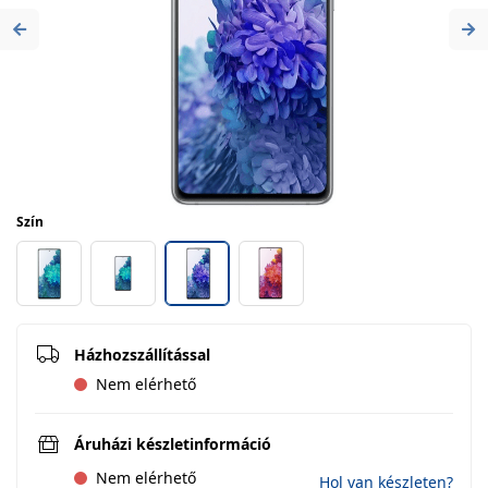
Previous
Ne
Szín
Házhozszállítással
Nem elérhető
Áruházi készletinformáció
Nem elérhető
Hol van készleten?