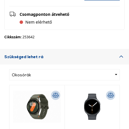
Csomagponton átvehető
Nem elérhető
Cikkszám:
253642
Szükséged lehet rá
Okosórák