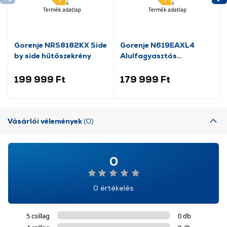
További információk:
ÁSZF
és
Adatvédelem
Termék adatlap
Termék adatlap
Gorenje NRS8182KX Side
Gorenje N619EAXL4
by side hűtőszekrény
Alulfagyasztós
kombinált hűtőszekrény
199 999 Ft
179 999 Ft
Vásárlói vélemények
(0)
0
0 értékelés
5 csillag
0 db