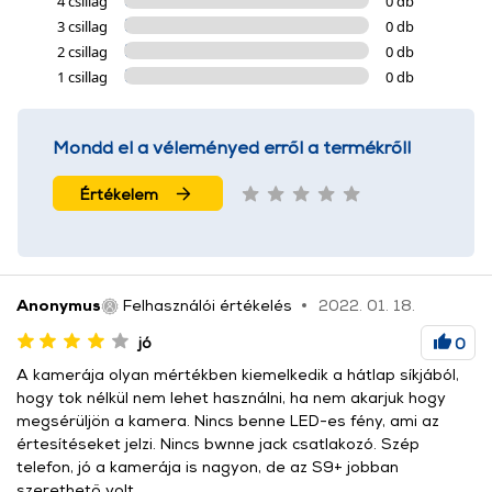
4 csillag
0 db
3 csillag
0 db
2 csillag
0 db
1 csillag
0 db
Mondd el a véleményed erről a termékről!
Értékelem
Anonymus
Felhasználói értékelés
2022. 01. 18.
jó
0
A kamerája olyan mértékben kiemelkedik a hátlap síkjából,
hogy tok nélkül nem lehet használni, ha nem akarjuk hogy
megsérüljön a kamera. Nincs benne LED-es fény, ami az
értesítéseket jelzi. Nincs bwnne jack csatlakozó. Szép
telefon, jó a kamerája is nagyon, de az S9+ jobban
szerethető volt.