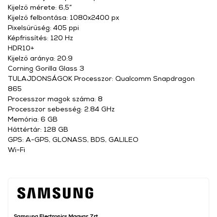
Kijelző mérete: 6,5”
Kijelző felbontása: 1080x2400 px
Pixelsűrűség: 405 ppi
Képfrissítés: 120 Hz
HDR10+
Kijelző aránya: 20:9
Corning Gorilla Glass 3
TULAJDONSÁGOK Processzor: Qualcomm Snapdragon
865
Processzor magok száma: 8
Processzor sebesség: 2.84 GHz
Memória: 6 GB
Háttértár: 128 GB
GPS: A-GPS, GLONASS, BDS, GALILEO
Wi-Fi
Samsung Electronics Magyar Zrt.