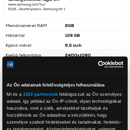
www.samsung.com/hu/
5126, Jászfényszaru, Samsung tér 1
Memóriaméret RAM
6GB
Háttértár
128 GB
Kijelző méret
6,5 inch
Kijelző felbontása
2400x1080
Qualcomm Snapdragon
Processzor
865
Dual SIM
Igen
Az Ön adatainak felelősségteljes felhasználása
Operációs rendszer
Android
Mi és a
1022 partnerünk
feldolgozzuk az Ön személyes
Főkamera felbontása
12 megapixel
adatait, így például az Ön IP-címét, olyan technológiákat
használva, mint a sütik, amelyekkel tárolhatjuk és
Akkumulátor
4 500 mAh
hozzáférünk az Ön adataihoz a készülékén, hogy
Előlapi kamera felbontás
32 megapixel
személyre szabott hirdetéseket és tartalmakat, hirdetés-
és tartalommérést, közönségbetekintéseket, valamint
Hátlapi kamerák száma
3 db