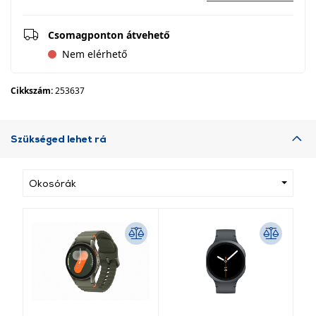
Csomagponton átvehető
Nem elérhető
Cikkszám:
253637
Szükséged lehet rá
Okosórák