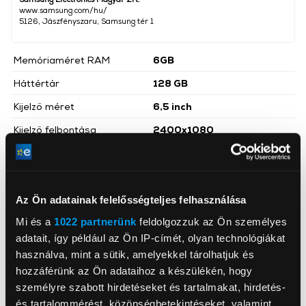
www.samsung.com/hu/
5126, Jászfényszaru, Samsung tér 1
Memóriaméret RAM
6GB
Háttértár
128 GB
Kijelző méret
6,5 inch
Kijelző felbontása
2400x1080
Qualcomm Snapdragon
Processzor
865
Dual SIM
Igen
Az Ön adatainak felelősségteljes felhasználása
Operációs rendszer
Android
Mi és a
1022 partnerünk
feldolgozzuk az Ön személyes
Főkamera felbontása
2 megapixel
adatait, így például az Ön IP-címét, olyan technológiákat
használva, mint a sütik, amelyekkel tárolhatjuk és
Akkumulátor
4 500 mAh
hozzáférünk az Ön adataihoz a készülékén, hogy
Előlapi kamera felbontás
32 megapixel
személyre szabott hirdetéseket és tartalmakat, hirdetés-
és tartalommérést, közönségbetekintéseket, valamint
Hátlapi kamerák száma
3 db