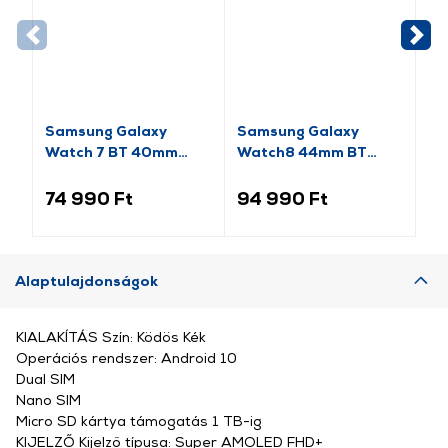
Samsung Galaxy
Samsung Galaxy
Sa
Watch 7 BT 40mm
Watch8 44mm BT
Ok
Okosóra, Zöld (SM-
Okosóra, grafitszürke
(S
L300NZGAEUE)
74 990 Ft
94 990 Ft
19
Alaptulajdonságok
KIALAKÍTÁS Szín: Ködös Kék
Operációs rendszer: Android 10
Dual SIM
Nano SIM
Micro SD kártya támogatás 1 TB-ig
KIJELZŐ Kijelző típusa: Super AMOLED FHD+