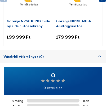
További információk:
ÁSZF
és
Adatvédelem
Termék adatlap
Termék adatlap
Gorenje NRS8182KX Side
Gorenje N619EAXL4
by side hűtőszekrény
Alulfagyasztós
kombinált hűtőszekrény
199 999 Ft
179 999 Ft
Vásárlói vélemények
(0)
0
0 értékelés
5 csillag
0 db