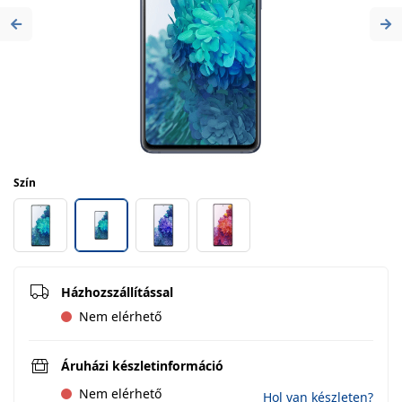
Previous
Ne
Szín
Házhozszállítással
Nem elérhető
Áruházi készletinformáció
Nem elérhető
Hol van készleten?