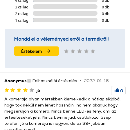
4 csillag
0 db
3 csillag
0 db
2 csillag
0 db
1 csillag
0 db
Mondd el a véleményed erről a termékről!
Értékelem
Anonymus
Felhasználói értékelés
2022. 01. 18.
jó
0
A kamerája olyan mértékben kiemelkedik a hátlap síkjából,
hogy tok nélkül nem lehet használni, ha nem akarjuk hogy
megsérüljön a kamera. Nincs benne LED-es fény, ami az
értesítéseket jelzi. Nincs bwnne jack csatlakozó. Szép
telefon, jó a kamerája is nagyon, de az S9+ jobban
szerethető volt.