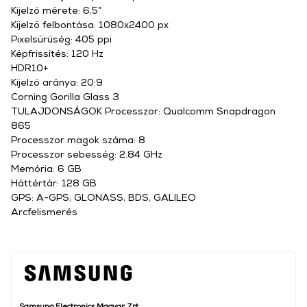
Kijelző mérete: 6,5”
Kijelző felbontása: 1080x2400 px
Pixelsűrűség: 405 ppi
Képfrissítés: 120 Hz
HDR10+
Kijelző aránya: 20:9
Corning Gorilla Glass 3
TULAJDONSÁGOK Processzor: Qualcomm Snapdragon
865
Processzor magok száma: 8
Processzor sebesség: 2.84 GHz
Memória: 6 GB
Háttértár: 128 GB
GPS: A-GPS, GLONASS, BDS, GALILEO
Arcfelismerés
Samsung Electronics Magyar Zrt.