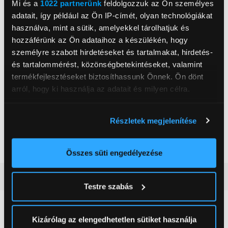
Mi és a
1022 partnerünk
feldolgozzuk az Ön személyes
Kábel hossza
6 m
adatait, így például az Ön IP-címét, olyan technológiákat
Porszívó típus
Porzsákos
használva, mint a sütik, amelyekkel tárolhatjuk és
hozzáférünk az Ön adataihoz a készülékén, hogy
Porkapacitás
4 000 ml
személyre szabott hirdetéseket és tartalmakat, hirdetés-
Szívás szabályozás
Igen
és tartalommérést, közönségbetekintéseket, valamint
termékfejlesztéseket biztosíthassunk Önnek. Ön dönt
Magasság
28 cm
arról, hogy ki használja az adatait és milyen célra.
Szélesség
32 cm
Mélység
47 cm
Ha engedélyezi, a következőt is meg szeretnénk tenni:
Részletek megjelenítése
Információgyűjtés az Ön földrajzi
Nettó súly
4,6 kg
elhelyezkedéséről pár méteres pontossággal
Szín
Bézs
Az Ön készülékén beazonosítása annak konkrét
Összes süti engedélyezése
tulajdonságainak (ujjlenyomat) aktív ellenőrzésével
Részletes ismertető
Tudjon meg többet személyes adatainak feldolgozási
Testre szabás
módjairól és adja meg preferenciáit a
Részletek
pontban
. Bármikor módosíthatja vagy visszavonhatja a
Neked ajánljuk
Sütinyilatkozathoz való hozzájárulását.
Kizárólag az elengedhetetlen sütiket használja