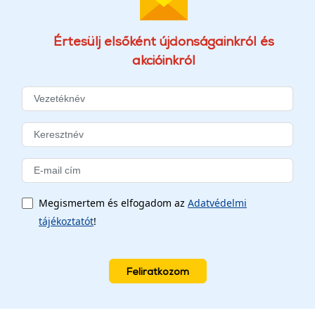
Értesülj elsőként újdonságainkról és
akcióinkról
Megismertem és elfogadom az
Adatvédelmi
tájékoztatót
!
Feliratkozom