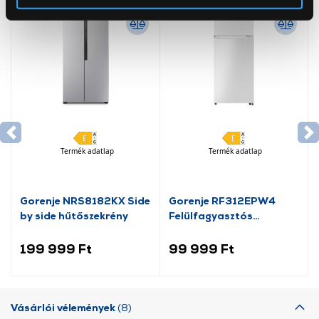
Az Eunonics.hu webáruházunk ún. süti vagy cookie file-
okat használ, melyeket az Ön gépén tárol a rendszer. A
cookie-k személyazonosítására nem alkalmasak,
szolgáltatásaink biztosításához szükségesek. Az oldal
használatával Ön elfogadja a cookie-k használatát.
További információk:
ÁSZF
és
Adatvédelem
Termék adatlap
Termék adatlap
Gorenje NRS8182KX Side
Gorenje RF312EPW4
by side hűtőszekrény
Felülfagyasztós
hűtőszekrény
199 999 Ft
99 999 Ft
Vásárlói vélemények
(8)