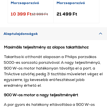
Morzsaporszívó
Morzsaporszívó
Mo
10 399 Ft
21 499 Ft
26
12 999 Ft
Alaptulajdonságok
Maximális teljesítmény az alapos takarításhoz
Takarítsa ki otthonát alaposan a Philips porzsákos
5000-es sorozatú porszívóval. A nagy teljesítményű,
900 W-os motor hatékonyan távolítja el a port, a
TriActive szívófej pedig 3 tisztítási műveletet végez el
egyszerre, így kevesebb erőfeszítéssel jobb
eredmény érhető el.
900 W-os motor a nagy teljesítményért
A por gyors és hatékony eltávolítása a 900 W-os