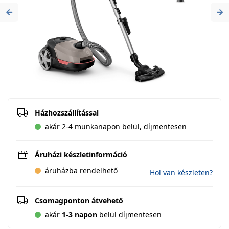
Previous
Ne
Házhozszállítással
akár 2-4 munkanapon belül, díjmentesen
Áruházi készletinformáció
áruházba rendelhető
Hol van készleten?
Csomagponton átvehető
akár
1-3 napon
belül díjmentesen