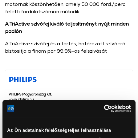
motornak köszönhetően, amely 50 000 ford./perc
feletti fordulatszámon működik.
A TriActive szívófej kiváló teljesítményt nyújt minden
padlón
A TriActive szívófej és a tartós, határozott szívóerő
biztosítja a finom por 99,9%-os felszívását
PHILIPS Magyarország Kft.
www.philips.hu
1117, Budapest, Alíz utca 3.
Teljesítmény
750 W
Az Ön adatainak felelősségteljes felhasználása
Teleszkópos cső
Igen