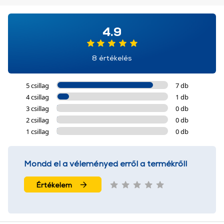
4.9
8 értékelés
5 csillag
7 db
4 csillag
1 db
3 csillag
0 db
2 csillag
0 db
1 csillag
0 db
Mondd el a véleményed erről a termékről!
Értékelem