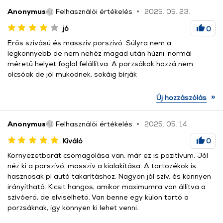
Anonymus
Felhasználói értékelés
2025. 05. 23.
jó
0
Erős szívású és masszív porszívó. Súlyra nem a
legkönnyebb de nem nehéz magad után húzni, normál
méretű helyet foglal felállítva. A porzsákok hozzá nem
olcsóak de jól működnek, sokáig bírják
»
Új hozzászólás
Anonymus
Felhasználói értékelés
2025. 05. 14.
Kiváló
0
Környezetbarát csomagolása van, már ez is pozitívum. Jól
néz ki a porszívó, masszív a kialakítása. A tartozékok is
hasznosak pl autó takarításhoz. Nagyon jól szív, és könnyen
irányítható. Kicsit hangos, amikor maximumra van állítva a
szívóerő, de elviselhető. Van benne egy külön tartó a
porzsáknak, így könnyen ki lehet venni.