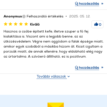
»
Új hozzászólás
Anonymus
Felhasználói értékelés
2025. 05. 12.
Kiváló
0
Hasznos a csőbe épített kefe, illetve szuper a fő fej
kialakítása is. Viszont ami a legjobb benne, az az
ütközésvédelem. Végre nem aggódom a falak épsége miatt,
amikor egyik szobából a másikba húzom át. Kicsit izgultam a
porzsák miatt, de annak ellenére, hogy eldobható elég nagy
az űrtartalma. A szívóerő állítható, ez is pozitívum.
»
Új hozzászólás
További válaszok