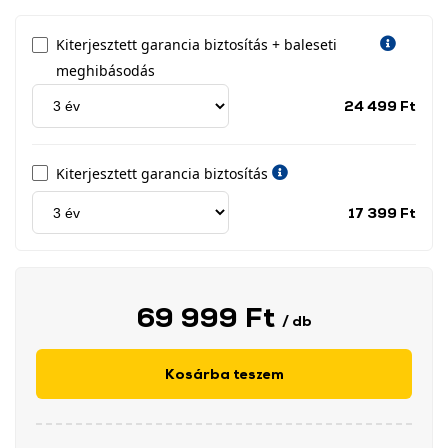
Kiterjesztett garancia biztosítás + baleseti
meghibásodás
Jótá
24 499 Ft
idős
címk
Kiterjesztett garancia biztosítás
Jótá
17 399 Ft
idős
címk
69 999 Ft
/ db
Kosárba teszem