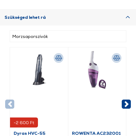
Szükséged lehet rá
Morzsaporszívók
-2 600 Ft
Dyras HVC-55
ROWENTA AC232001
ET