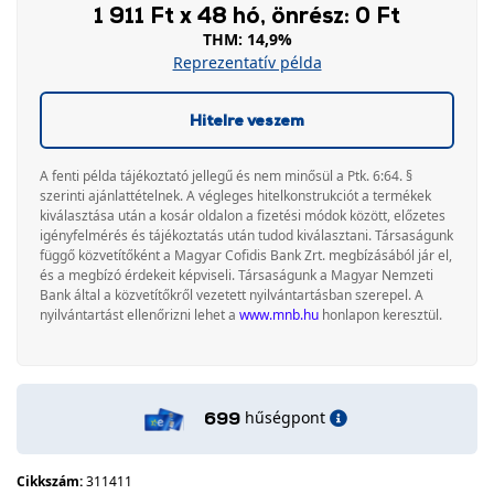
1 911 Ft x 48 hó, önrész: 0 Ft
THM: 14,9%
Reprezentatív példa
Hitelre veszem
A fenti példa tájékoztató jellegű és nem minősül a Ptk. 6:64. §
szerinti ajánlattételnek. A végleges hitelkonstrukciót a termékek
kiválasztása után a kosár oldalon a fizetési módok között, előzetes
igényfelmérés és tájékoztatás után tudod kiválasztani. Társaságunk
függő közvetítőként a Magyar Cofidis Bank Zrt. megbízásából jár el,
és a megbízó érdekeit képviseli. Társaságunk a Magyar Nemzeti
Bank által a közvetítőkről vezetett nyilvántartásban szerepel. A
nyilvántartást ellenőrizni lehet a
www.mnb.hu
honlapon keresztül.
hűségpont
699
Cikkszám:
311411