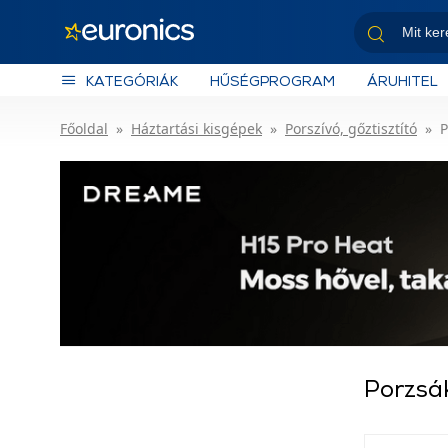
KATEGÓRIÁK
HŰSÉGPROGRAM
ÁRUHITEL
Főoldal
Háztartási kisgépek
Porszívó, gőztisztító
P
Porzsá