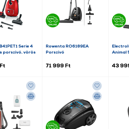
B41PET1 Serie 4
Rowenta RO6189EA
Electro
 porszívó, vörös
Porszívó
Animal 
porszív
Ft
71 999 Ft
43 99