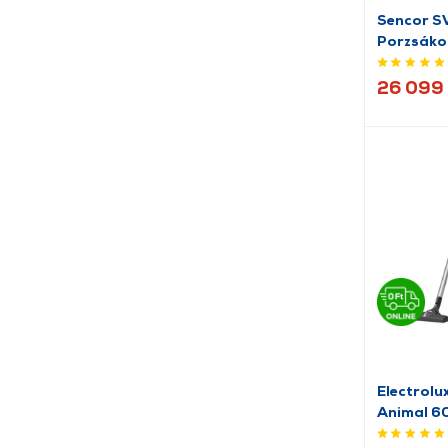
Sencor S
Porzsáko
26 099 
Electrol
Animal 6
porszívó