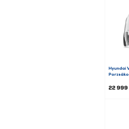
Hyundai
Porzsákos
szürke/fe
22 999 