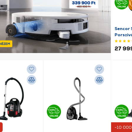
Sencor
Porszív
27 999
-10 000