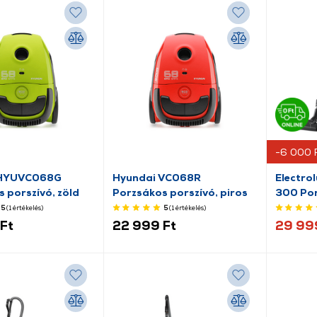
-6 000 
 HYUVC068G
Hyundai VC068R
Electro
 porszívó, zöld
Porzsákos porszívó, piros
300 Por
5
(1
értékelés
)
5
(1
értékelés
)
Ft
22 999 Ft
29 99