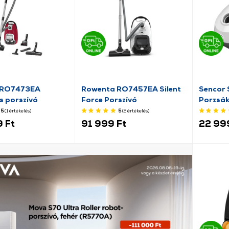
 RO7473EA
Rowenta RO7457EA Silent
Sencor
s porszívó
Force Porszívó
Porzsák
5
(1
értékelés
)
5
(2
értékelés
)
 Ft
91 999 Ft
22 99