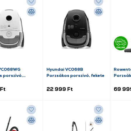
 VC068WG
Hyundai VC068B
Rowent
 porszívó,
Porzsákos porszívó, fekete
Porzsák
hér
Ft
22 999 Ft
69 99