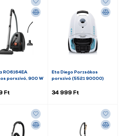
a RO6164EA
Eta Diego Porzsákos
os porszívó, 900 W
porszívó (5521 90000)
9 Ft
34 999 Ft