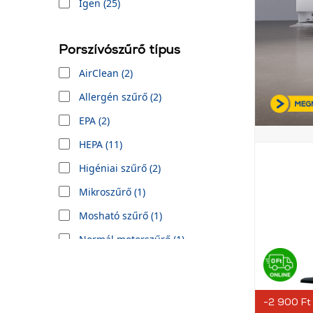
Igen (25)
Porszívószűrő típus
AirClean (2)
Allergén szűrő (2)
EPA (2)
HEPA (11)
Higéniai szűrő (2)
Mikroszűrő (1)
Mosható szűrő (1)
Normál motorszűrő (1)
-2 900 Ft