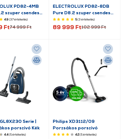
OLUX PD82-4MB
ELECTROLUX PD82-8DB
.2 szuper csendes
Pure D8.2 szuper csendes
os porszívó
porzsákos porszívó
4.9
(37
értékelés
)
5
(3
értékelés
)
9 Ft
89 999 Ft
74 999 Ft
102 999 Ft
GL8X230 Serie |
Philips XD3112/09
ákos porszívó Kék
Porzsákos porszívó
4.4
(5
értékelés
)
4.2
(5
értékelés
)