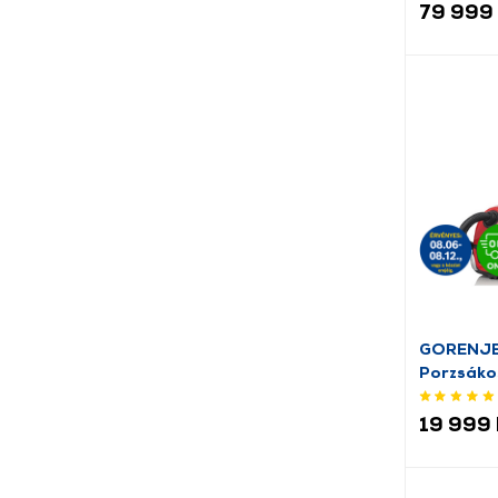
79 999 
GORENJE 
Porzsáko
19 999 