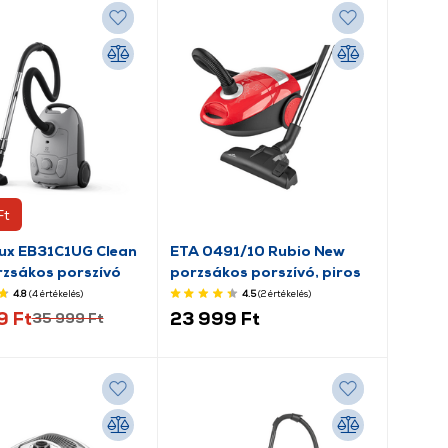
Ft
lux EB31C1UG Clean
ETA 0491/10 Rubio New
zsákos porszívó
porzsákos porszívó, piros
4.8
(4
értékelés
)
4.5
(2
értékelés
)
9 Ft
23 999 Ft
35 999 Ft