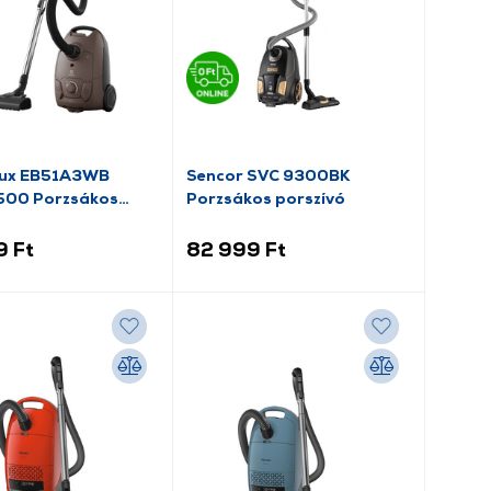
lux EB51A3WB
Sencor SVC 9300BK
500 Porzsákos
Porzsákos porszívó
ó
9 Ft
82 999 Ft