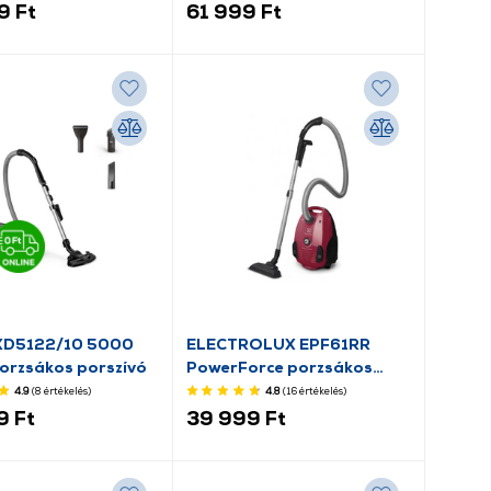
9 Ft
61 999 Ft
 XD5122/10 5000
ELECTROLUX EPF61RR
Porzsákos porszívó
PowerForce porzsákos
porszívó
4.9
(8
értékelés
)
4.8
(16
értékelés
)
9 Ft
39 999 Ft