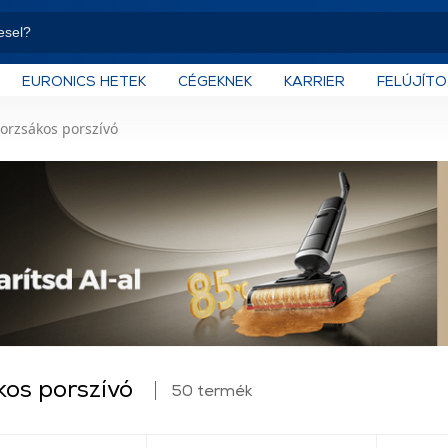
EURONICS HETEK
CÉGEKNEK
KARRIER
FELÚJÍT
orzsákos porszívó
kos porszívó
50 termék