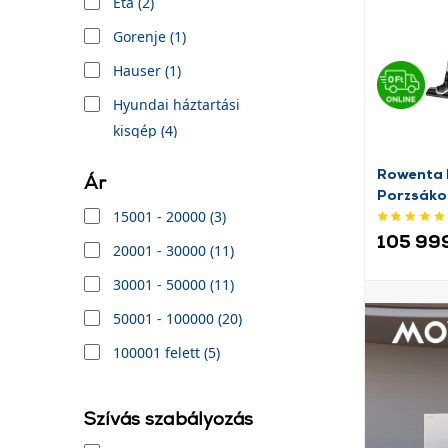
Eta (2)
Gorenje (1)
Hauser (1)
Hyundai háztartási
kisgép (4)
Karcher (1)
Rowenta
Ár
Porzsáko
Miele (5)
15001 - 20000 (3)
MPM (3)
105 999
20001 - 30000 (11)
Philips (3)
30001 - 50000 (11)
Rowenta (5)
50001 - 100000 (20)
SENCOR (9)
100001 felett (5)
Tesla (1)
Zelmer (1)
Szívás szabályozás