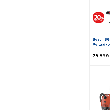
Bosch BG
Porzsákos
78 699 