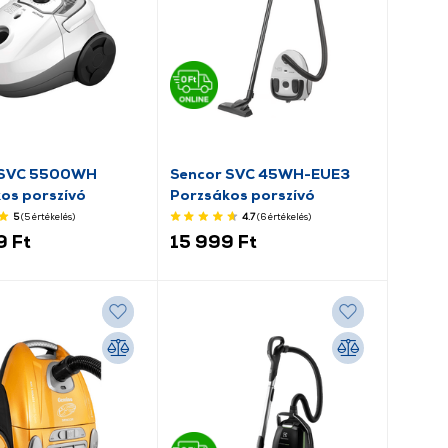
 SVC 5500WH
Sencor SVC 45WH-EUE3
os porszívó
Porzsákos porszívó
5
(5
értékelés
)
4.7
(6
értékelés
)
9 Ft
15 999 Ft