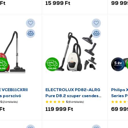
Ft
15 999 Ft
99 99
VCEB11CXRII
ELECTROLUX PD82-ALRG
Philips
s porszívó
Pure D8.2 szuper csendes
Series 
porzsákos porszívó,
5
(2
értékelés
)
5
(8
értékelés
)
allergiában szenvedőknek
Ft
119 999 Ft
69 99