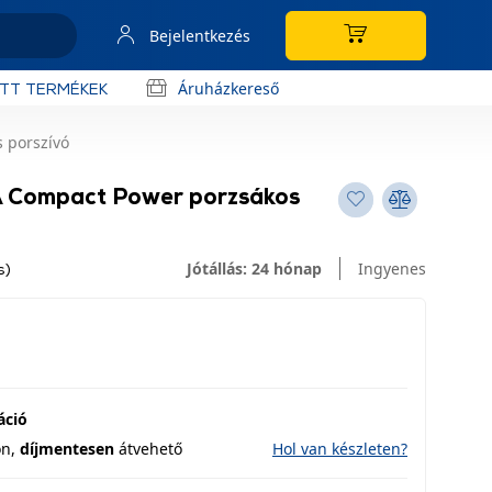
Bejelentkezés
Áruházkereső
OTT TERMÉKEK
 porszívó
Compact Power porzsákos
Jótállás: 24 hónap
Ingyenes
s)
áció
on,
díjmentesen
átvehető
Hol van készleten?