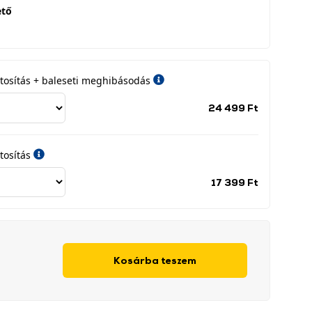
ető
iztosítás + baleseti meghibásodás
Jótállási
24 499 Ft
időszak
címke
tosítás
Jótállási
17 399 Ft
időszak
címke
Kosárba teszem