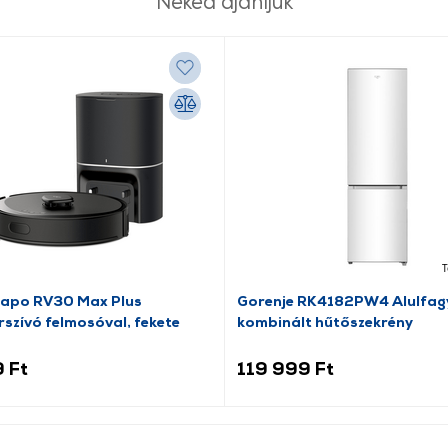
Neked ajánljuk
T
Tapo RV30 Max Plus
Gorenje RK4182PW4 Alulfag
szívó felmosóval, fekete
kombinált hűtőszekrény
 Ft
119 999 Ft