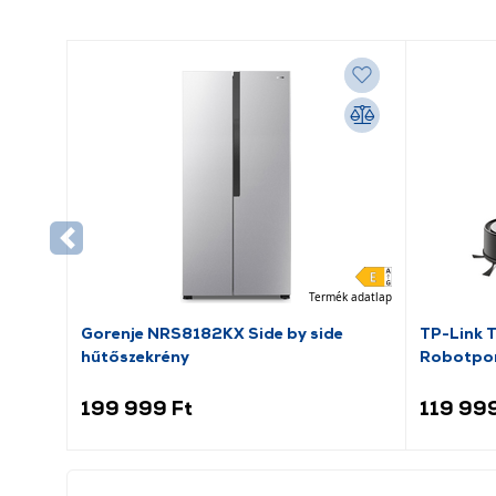
Termék adatlap
Gorenje NRS8182KX Side by side
TP-Link 
hűtőszekrény
Robotpor
199 999 Ft
119 999