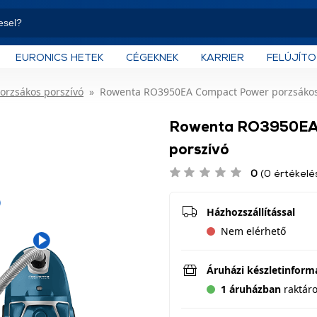
EURONICS HETEK
CÉGEKNEK
KARRIER
FELÚJÍT
orzsákos porszívó
Rowenta RO3950EA Compact Power porzsákos
Rowenta RO3950EA 
porszívó
0
(0 értékelé
Házhozszállítással
Nem elérhető
Áruházi készletinform
1 áruházban
raktár