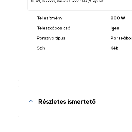
2040, Budaörs, Puskás Tivadar 14 C/C épület
Teljesítmény
900 W
Teleszkópos cső
Igen
Porszívó típus
Porzsáko
Szín
Kék
Részletes ismertető