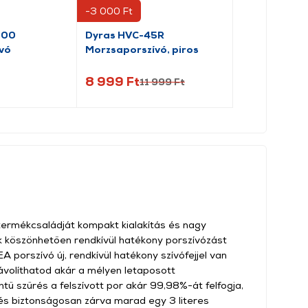
-3 000 Ft
000
Dyras HVC-45R
Karcher CVH
vó
Morzsaporszívó, piros
morzsaporszí
330.0)
8 999 Ft
17 999 Ft
11 999 Ft
ermékcsaládját kompakt kialakítás és nagy
ek köszönhetően rendkívül hatékony porszívózást
porszívó új, rendkívül hatékony szívófejjel van
távolíthatod akár a mélyen letaposott
tű szűrés a felszívott por akár 99,98%-át felfogja,
s biztonságosan zárva marad egy 3 literes