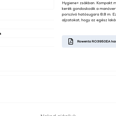
Hygiene+ zsákban. Kompakt m
kerék gondoskodik a manőve
porszívó hatósugara 8,8 m. E
aljzatokat, hogy az egész laká
s
Rowenta RO3950EA hasz