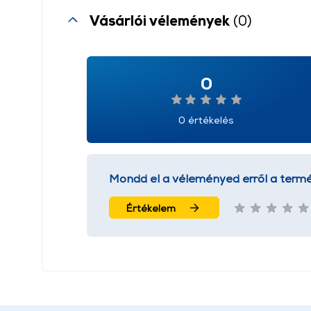
Vásárlói vélemények
(0)
0
0 értékelés
Mondd el a véleményed erről a termé
Értékelem