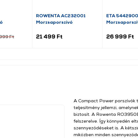
ROWENTA AC232001
ETA 544290
vó
Morzsaporszívó
Morzsaporszí
21 499 Ft
26 999 Ft
999 Ft
A Compact Power porszívók t
teljesítmény jellemzi, amelyn
biztosít. A Rowenta RO3950EA 
felszerelve. Így könnyedén el
szennyeződéseket is. A kétszin
miközben minden szennyeződé