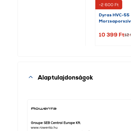
-2 600 Ft
Dyras HVC-55
Morzsaporszí
10 399 Ft
12 
Alaptulajdonságok
Groupe SEB Central Europe Kft.
www.rowenta.hu