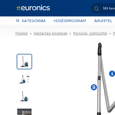
KATEGÓRIÁK
HŰSÉGPROGRAM
ÁRUHITEL
Főoldal
Háztartási kisgépek
Porszívó, gőztisztító
P