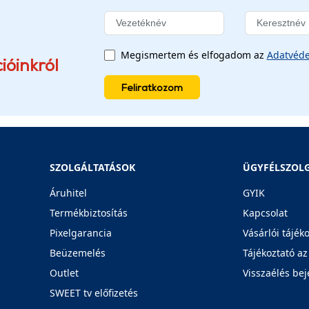
Megismertem és elfogadom az
Adatvéde
ióinkról
Feliratkozom
SZOLGÁLTATÁSOK
ÜGYFÉLSZOL
Áruhitel
GYIK
Termékbiztosítás
Kapcsolat
Pixelgarancia
Vásárlói tájék
Beüzemelés
Tájékoztató az
Outlet
Visszaélés bej
SWEET tv előfizetés