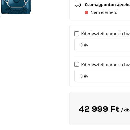
Csomagponton átveh
Nem elérhető
Kiterjesztett garancia b
Kiterjesztett garancia biz
42 999 Ft
/ db