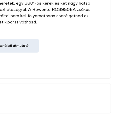
éretek, egy 360°-os kerék és két nagy hátsó
rezhetőségről. A Rowenta RO3950EA zsákos
záltal nem kell folyamatosan cserélgetned az
st kiporszívózhasd.
nálati útmutató