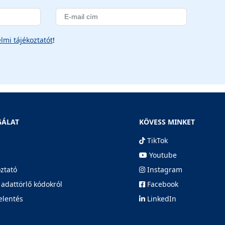
lmi tájékoztatót
!
GÁLAT
KÖVESS MINKET
TikTok
Youtube
oztató
Instagram
 adattörlő kódokról
Facebook
elentés
LinkedIn