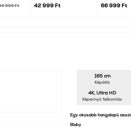
42 999 Ft
66 999 Ft
94 999 Ft
165 cm
Képátló
4K, Ultra HD
Képernyő felbontás
Egy okosabb hangalapú asszi
Bixby