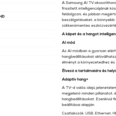
A Samsung AI TV okosotthonod
frissített intelligenciájának 
feldolgozni, és jobban megért
 HD
beszélgetéseket, a könnyebb k
zökkenőmentes eszközvezérlé
A képet és a hangot intelligen
AI mód
Az AI módban a gyorsan elérh
hangbeállításokat aktiválhatsz
élményt a környezetedhez és 
Élvezd a tartalmaidra és hely
Adaptív hang+
A TV-d valós idejű jelenetelem
megjelenő minden pillanatot, 
hangbeállításokat. Ezenkívül 
beállításai alapján.
Csatlakozók: USB, Ethernet, HD