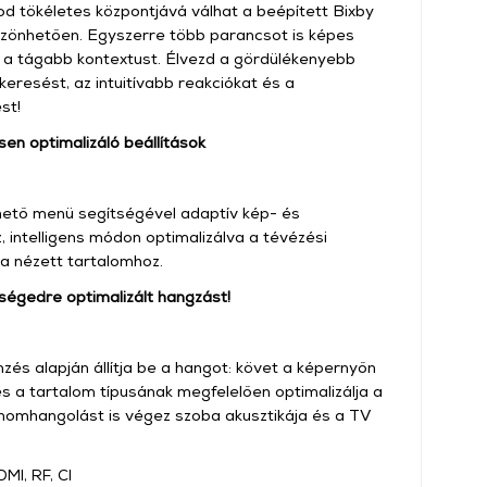
 tökéletes központjává válhat a beépített Bixby
köszönhetően. Egyszerre több parancsot is képes
i a tágabb kontextust. Élvezd a gördülékenyebb
eresést, az intuitívabb reakciókat és a
st!
sen optimalizáló beállítások
ető menü segítségével adaptív kép- és
, intelligens módon optimalizálva a tévézési
a nézett tartalomhoz.
iségedre optimalizált hangzást!
zés alapján állítja be a hangot: követ a képernyőn
és a tartalom típusának megfelelően optimalizálja a
finomhangolást is végez szoba akusztikája és a TV
MI, RF, CI