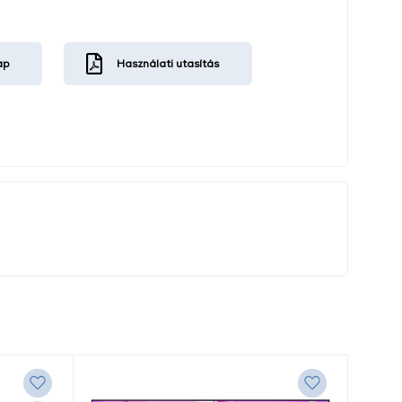
ap
Használati utasítás