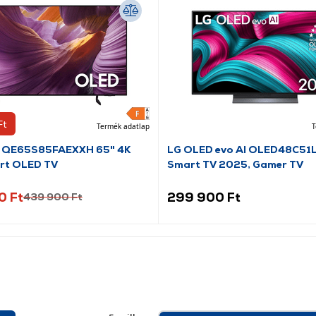
Ft
Termék adatlap
T
 QE65S85FAEXXH 65" 4K
LG OLED evo AI OLED48C51L
rt OLED TV
Smart TV 2025, Gamer TV
0 Ft
299 900 Ft
439 900 Ft