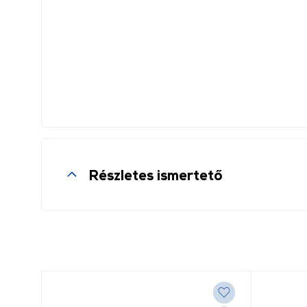
WiFi
Igen
Részletes ismertető