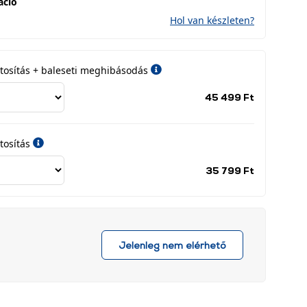
áció
Hol van készleten?
iztosítás + baleseti meghibásodás
Jótállási
45 499 Ft
időszak
címke
tosítás
Jótállási
35 799 Ft
időszak
címke
Jelenleg nem elérhető