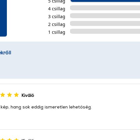
5 csillag
4 csillag
3 csillag
2 csillag
1 csillag
kről!
Kiváló
 kép, hang sok eddig ismeretlen lehetőség.