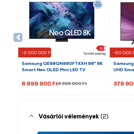
-2 000 000 Ft
-60 000 
Termék adatlap
Samsung QE98QN990FTXXH 98" 8K
Samsung
Smart Neo QLED Mini LED TV
UHD Sma
6 999 900 Ft
379 90
8 999 900 Ft
Vásárlói vélemények
(2)