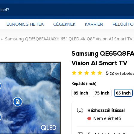
EURONICS HETEK
CÉGEKNEK
KARRIER
FELÚJÍT
Samsung QE65Q8FAAUXXH 65" QLED 4K Q8F Vision AI Smart TV
Samsung QE65Q8FA
Vision AI Smart TV
5
(2 értékelé
Képátló (inch)
85 inch
75 inch
65 inch
Házhozszállítással
Nem elérhető