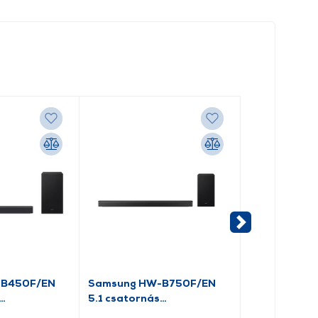
-B450F/EN
Samsung HW-B750F/EN
Samsung HW
5.1 csatornás
Hangprojekt
r
hangprojektor