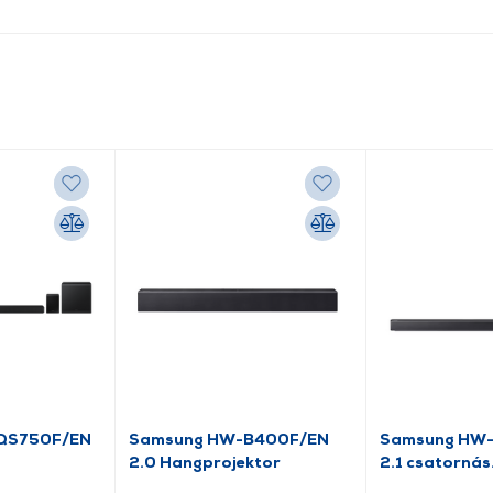
QS750F/EN
Samsung HW-B400F/EN
Samsung HW
2.0 Hangprojektor
2.1 csatornás
hangprojekto