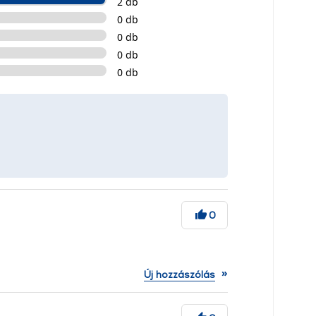
2 db
0 db
0 db
0 db
0 db
0
»
Új hozzászólás