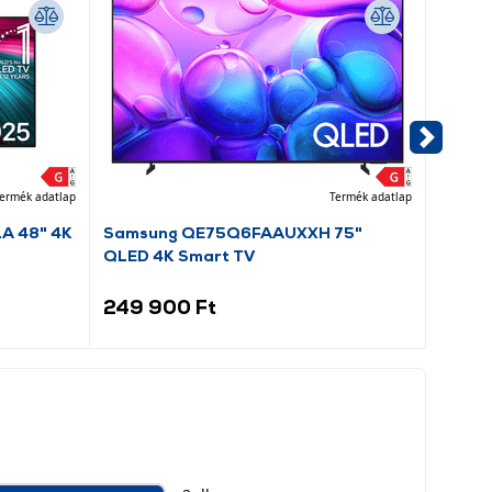
ermék adatlap
Termék adatlap
A 48" 4K
Samsung QE75Q6FAAUXXH 75"
LG QN
QLED 4K Smart TV
Smart
249 900 Ft
229 