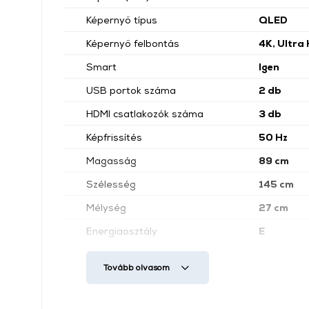
Képernyő típus
QLED
Képernyő felbontás
4K, Ultra
Smart
Igen
USB portok száma
2 db
HDMI csatlakozók száma
3 db
Képfrissítés
50 Hz
Magasság
89 cm
Szélesség
145 cm
Mélység
27 cm
Energiaosztály
E
Nettó súly
21,2 kg
Tovább olvasom
Szín
Fekete
USB csatlakozó
Igen