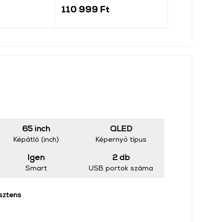
mélynyomóval
110 999 Ft
46 999 Ft
65 inch
QLED
Képátló (inch)
Képernyő típus
Igen
2 db
Smart
USB portok száma
sztens