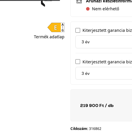
Áruházi készletinform
Nem elérhető
Kiterjesztett garancia b
Termék adatlap
Kiterjesztett garancia biz
219 900 Ft
/ db
Cikkszám:
316862