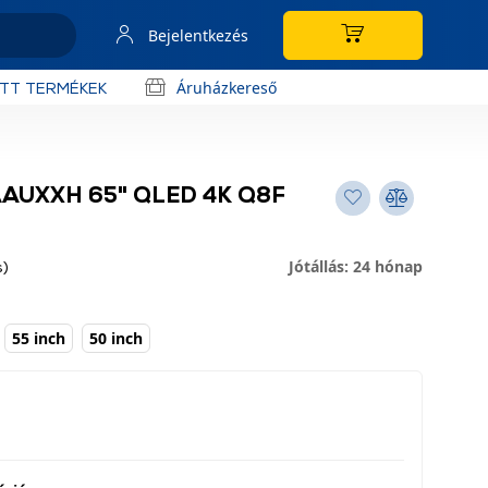
Bejelentkezés
Áruházkereső
OTT TERMÉKEK
AUXXH 65" QLED 4K Q8F
Jótállás: 24 hónap
s)
55 inch
50 inch