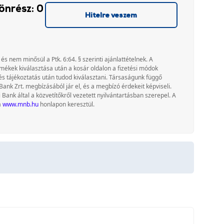
önrész: 0
Hitelre veszem
 és nem minősül a Ptk. 6:64. § szerinti ajánlattételnek. A
rmékek kiválasztása után a kosár oldalon a fizetési módok
és tájékoztatás után tudod kiválasztani. Társaságunk függő
Bank Zrt. megbízásából jár el, és a megbízó érdekeit képviseli.
nk által a közvetítőkről vezetett nyilvántartásban szerepel. A
a
www.mnb.hu
honlapon keresztül.