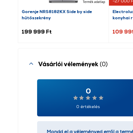
-27 000 F
Termék adatlap
Gorenje NRS8182KX Side by side
Electrol
hűtőszekrény
konyhai 
199 999 Ft
109 99
Vásárlói vélemények
(0)
0
0 értékelés
Mondd el a véleményed erről a termé