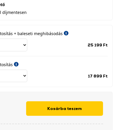
ető
l díjmentesen
iztosítás + baleseti meghibásodás
Jótállási
25 199 Ft
időszak
címke
tosítás
Jótállási
17 899 Ft
időszak
címke
Kosárba teszem