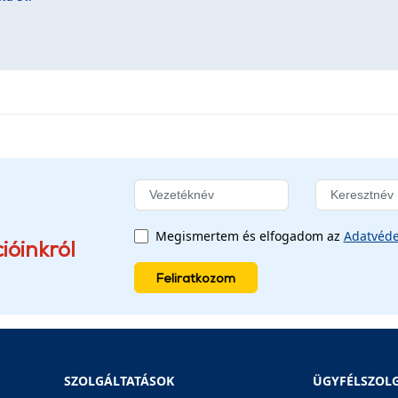
Megismertem és elfogadom az
Adatvéde
ióinkról
Feliratkozom
SZOLGÁLTATÁSOK
ÜGYFÉLSZOL