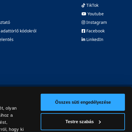
TikTok
Youtube
oztató
Instagram
 adattörlő kódokról
Facebook
elentés
LinkedIn
Összes süti engedélyezése
t, olyan
aihoz a
Testre szabás
ést,
ról, hogy ki