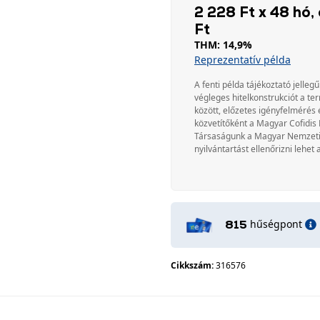
2 228 Ft x 48 hó, 
Ft
THM: 14,9%
Reprezentatív példa
A fenti példa tájékoztató jellegű
végleges hitelkonstrukciót a te
között, előzetes igényfelmérés 
közvetítőként a Magyar Cofidis 
Társaságunk a Magyar Nemzeti Ba
nyilvántartást ellenőrizni lehet 
hűségpont
815
Cikkszám:
316576