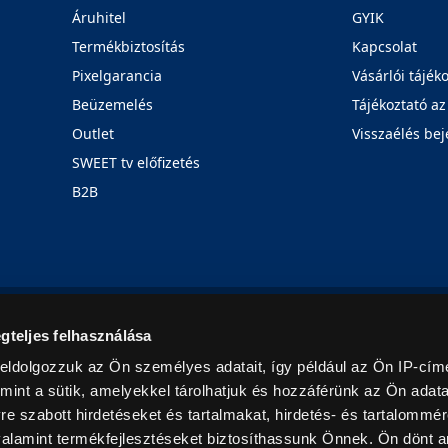
Áruhitel
GYIK
Termékbiztosítás
Kapcsolat
Pixelgarancia
Vásárlói tájék
Beüzemelés
Tájékoztató az
Outlet
Visszaélés bej
SWEET tv előfizetés
B2B
Rólunk
Karrier
Üzleteink
Blog
gteljes felhasználása
eldolgozzuk az Ön személyes adatait, így például az Ön IP-címé
mint a sütik, amelyekkel tárolhatjuk és hozzáférünk az Ön adat
e szabott hirdetéseket és tartalmakat, hirdetés- és tartalommér
alamint termékfejlesztéseket biztosíthassunk Önnek. Ön dönt ar