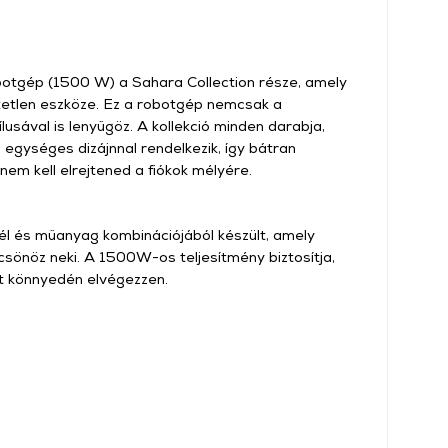
obotgép (1500 W) a Sahara Collection része, amely
etlen eszköze. Ez a robotgép nemcsak a
ílusával is lenyűgöz. A kollekció minden darabja,
 egységes dizájnnal rendelkezik, így bátran
nem kell elrejtened a fiókok mélyére.
l és műanyag kombinációjából készült, amely
csönöz neki. A 1500W-os teljesítmény biztosítja,
t könnyedén elvégezzen.