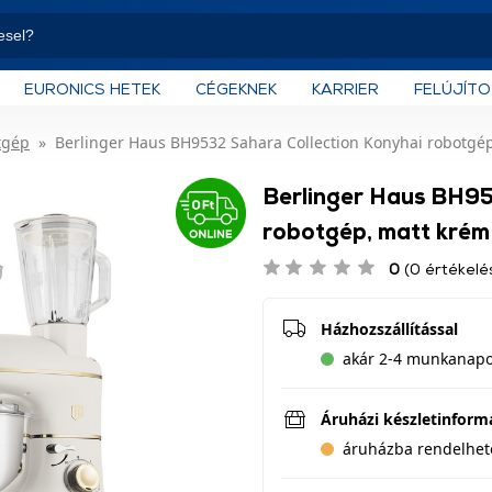
EURONICS HETEK
CÉGEKNEK
KARRIER
FELÚJÍT
tgép
Berlinger Haus BH9532 Sahara Collection Konyhai robotgé
Berlinger Haus BH95
robotgép, matt krém
0
(0 értékelé
Házhozszállítással
akár 2-4 munkanapo
Áruházi készletinform
áruházba rendelhet