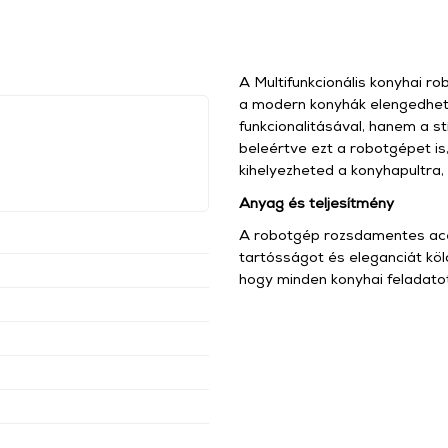
A Multifunkcionális konyhai r
a modern konyhák elengedhet
funkcionalitásával, hanem a st
beleértve ezt a robotgépet is,
kihelyezheted a konyhapultra, 
Anyag és teljesítmény
A robotgép rozsdamentes acé
tartósságot és eleganciát köl
hogy minden konyhai feladato