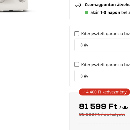
Csomagponton átveh
akár
1-3 napon
belü
Kiterjesztett garancia b
Kiterjesztett garancia biz
-14 400 Ft
kedvezmény
81 599 Ft
/ db
95 999 Ft
/ db
helyett