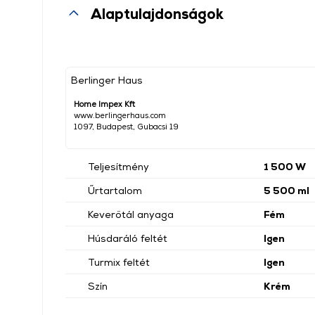
Alaptulajdonságok
Berlinger Haus
Home Impex Kft
www.berlingerhaus.com
1097, Budapest, Gubacsi 19
Teljesítmény
1 500 W
Űrtartalom
5 500 ml
Keverőtál anyaga
Fém
Húsdaráló feltét
Igen
Turmix feltét
Igen
Szín
Krém