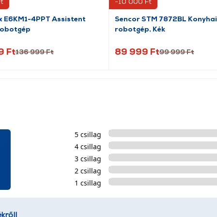
t
-10 000 Ft
ux E6KM1-4PPT Assistent
Sencor STM 7872BL Konyhai
robotgép
robotgép, Kék
9 Ft
89 999 Ft
136 999 Ft
99 999 Ft
5 csillag
4 csillag
3 csillag
2 csillag
1 csillag
kről!