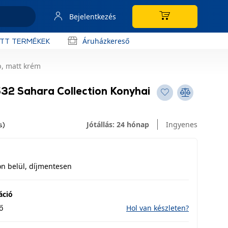
Bejelentkezés
Áruházkereső
OTT TERMÉKEK
p, matt krém
32 Sahara Collection Konyhai
Jótállás: 24 hónap
Ingyenes
s)
n belül, díjmentesen
áció
ő
Hol van készleten?