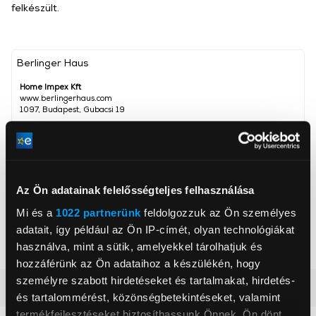
felkészült.
Berlinger Haus
Home Impex Kft
www.berlingerhaus.com
1097, Budapest, Gubacsi 19
Teljesítmény
1 500 W
Űrtartalom
5 000 ml
Az Ön adatainak felelősségteljes felhasználása
Fokozatok száma
6 db
Mi és a
1022 partnerünk
feldolgozzuk az Ön személyes
Keverőtál anyaga
Fém
adatait, így például az Ön IP-címét, olyan technológiákat
Szín
Krém
használva, mint a sütik, amelyekkel tárolhatjuk és
hozzáférünk az Ön adataihoz a készülékén, hogy
személyre szabott hirdetéseket és tartalmakat, hirdetés-
Részletes ismertető
és tartalommérést, közönségbetekintéseket, valamint
termékfejlesztéseket biztosíthassunk Önnek. Ön dönt