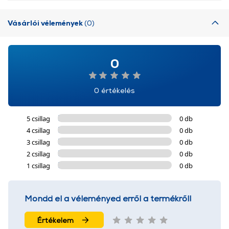
Vásárlói vélemények
(0)
0
0 értékelés
5 csillag
0 db
4 csillag
0 db
3 csillag
0 db
2 csillag
0 db
1 csillag
0 db
Mondd el a véleményed erről a termékről!
Értékelem