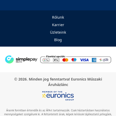
Rólunk
Karrier
Üzleteink
Blog
© 2026. Minden jog fenntartva! Euronics Műszaki
Áruházlánc
Áraink forintban értendők és az ÁFA-t tartalmazzák. Csak háztartásban használatos
mennyiségeket szolgálunk ki. A feltüntetett árak, képek leírások tájékoztató jellegűek,