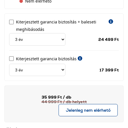
Nem elérhető
Kiterjesztett garancia biztosítás + baleseti
meghibásodás
Jótá
24 499 Ft
idős
címk
Kiterjesztett garancia biztosítás
Jótá
17 399 Ft
idős
címk
35 999 Ft
/ db
44 999 Ft
/ db
helyett
Jelenleg nem elérhető