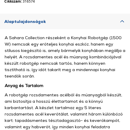
Cikkszám:
316574
Alaptulajdonságok
A Sahara Collection részeként a Konyhai Robotgép (1500
W) nemcsak egy erőteljes konyhai eszköz, hanem egy
stílusos kiegészítő is, amely bármelyik konyhában megállja a
helyét. A rozsdamentes acél és műanyag kombinációjával
készült robotgép nemcsak tartós, hanem könnyen
tisztítható is, így időt takarít meg a mindennapi konyhai
teendők során.
Anyag és Tartalom
A robotgép rozsdamentes acélból és műanyagból készült,
ami biztosítja a hosszú élettartamot és a könnyű
karbantartást. A készlet tartalmaz egy 5 literes
rozsdamentes acél keverőtálat, valamint három különböző
kart: tapadásmentes tésztadagasztó- és keverőkampót,
valamint egy habverőt, így minden konyhai feladatra