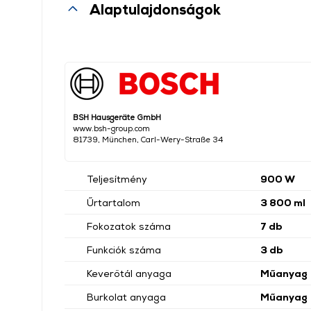
Alaptulajdonságok
BSH Hausgeräte GmbH
www.bsh-group.com
81739, München, Carl-Wery-Straße 34
Teljesítmény
900 W
Űrtartalom
3 800 ml
Fokozatok száma
7 db
Funkciók száma
3 db
Keverőtál anyaga
Műanyag
Burkolat anyaga
Műanyag