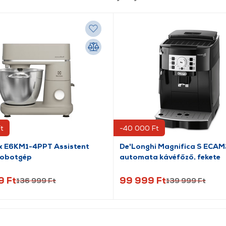
t
-40 000 Ft
ux E6KM1-4PPT Assistent
De'Longhi Magnifica S ECAM
robotgép
automata kávéfőző, fekete
9 Ft
99 999 Ft
136 999 Ft
139 999 Ft