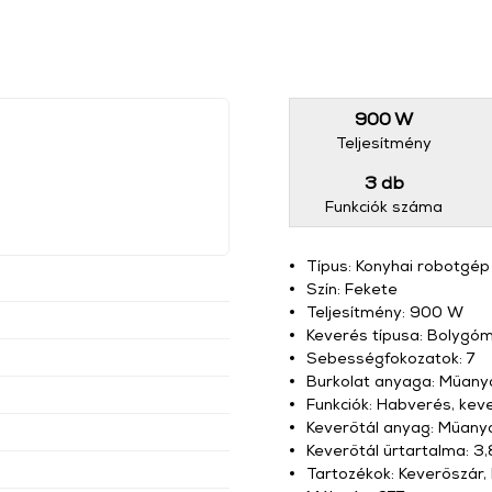
900 W
Teljesítmény
3 db
Funkciók száma
Típus: Konyhai robotgép
Szín: Fekete
Teljesítmény: 900 W
Keverés típusa: Bolygó
Sebességfokozatok: 7
Burkolat anyaga: Műany
Funkciók: Habverés, kev
Keverőtál anyag: Műany
Keverőtál űrtartalma: 3,8
Tartozékok: Keverőszár,