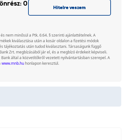
önrész: 0
Hitelre veszem
 és nem minősül a Ptk. 6:64. § szerinti ajánlattételnek. A
rmékek kiválasztása után a kosár oldalon a fizetési módok
és tájékoztatás után tudod kiválasztani. Társaságunk függő
Bank Zrt. megbízásából jár el, és a megbízó érdekeit képviseli.
nk által a közvetítőkről vezetett nyilvántartásban szerepel. A
a
www.mnb.hu
honlapon keresztül.