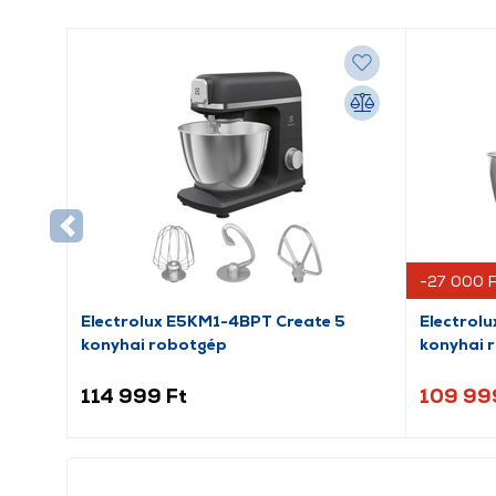
-27 000 F
Electrolux E5KM1-4BPT Create 5
Electrol
konyhai robotgép
konyhai 
114 999 Ft
109 99