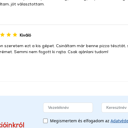
dtam, jót választottam.
Kiváló
 szeretem ezt a kis gépet. Csináltam már benne pizza tésztát, sa
krémet. Semmi nem fogott ki rajta. Csak ajánlani tudom!
Megismertem és elfogadom az
Adatvéde
ióinkról