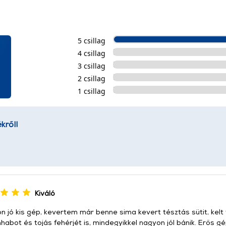
5 csillag
4 csillag
3 csillag
2 csillag
1 csillag
kről!
Kiváló
 jó kis gép, kevertem már benne sima kevert tésztás sütit, kelt tés
nhabot és tojás fehérjét is, mindegyikkel nagyon jól bánik. Erős 