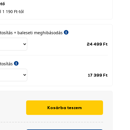
ető
 1 190 Ft-tól
iztosítás + baleseti meghibásodás
Jótállási
24 499 Ft
időszak
címke
tosítás
Jótállási
17 399 Ft
időszak
címke
Kosárba teszem