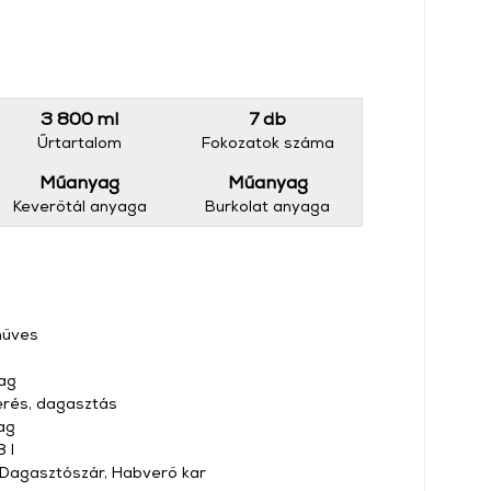
3 800 ml
7 db
Űrtartalom
Fokozatok száma
Műanyag
Műanyag
Keverőtál anyaga
Burkolat anyaga
műves
ag
erés, dagasztás
ag
 l
 Dagasztószár, Habverő kar