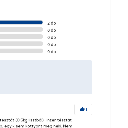
2 db
0 db
0 db
0 db
0 db
1
ztát (0,5kg lisztből), linzer tésztát,
gép, egyik sem kottyant meg neki. Nem