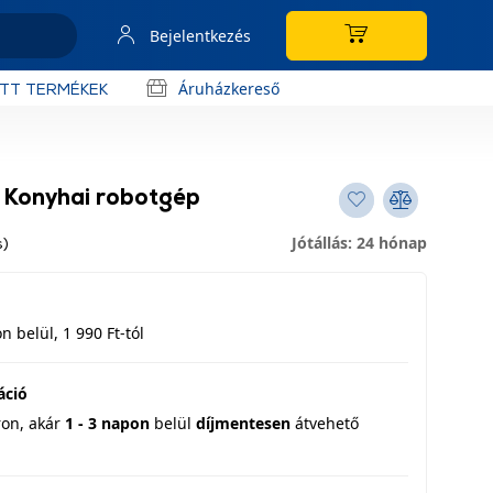
Bejelentkezés
Áruházkereső
OTT TERMÉKEK
onyhai robotgép
Jótállás: 24 hónap
s)
 belül, 1 990 Ft-tól
áció
ron,
akár
1 - 3 napon
belül
díjmentesen
átvehető