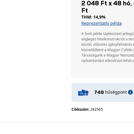
2 048 Ft x 48 hó, 
Ft
THM: 14,9%
Reprezentatív példa
A fenti példa tájékoztató jellegű
végleges hitelkonstrukciót a te
között, előzetes igényfelmérés 
közvetítőként a Magyar Cofidis 
Társaságunk a Magyar Nemzeti Ba
nyilvántartást ellenőrizni lehet 
hűségpont
749
Cikkszám:
242565