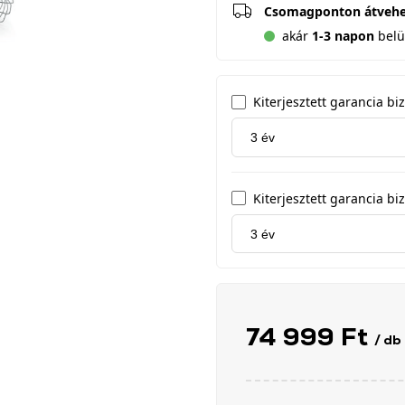
Csomagponton átveh
akár
1-3 napon
belül
Kiterjesztett garancia b
Kiterjesztett garancia biz
74 999 Ft
/ db