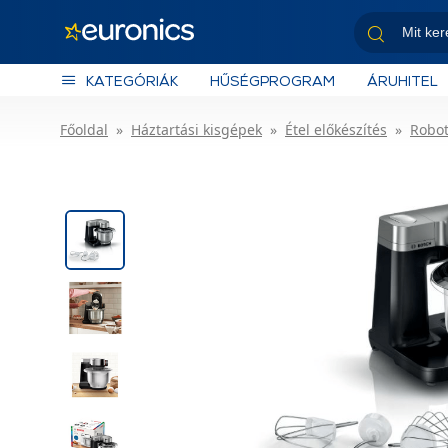
KATEGÓRIÁK
HŰSÉGPROGRAM
ÁRUHITEL
Főoldal
Háztartási kisgépek
Étel előkészítés
Robo