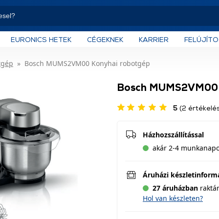
EURONICS HETEK
CÉGEKNEK
KARRIER
FELÚJÍT
tgép
Bosch MUMS2VM00 Konyhai robotgép
Bosch MUMS2VM00 K
5
(2 értékelé
Házhozszállítással
akár 2-4 munkanapon
Áruházi készletinform
27 áruházban
raktá
Hol van készleten?