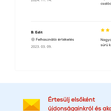
csaló
B. Edit
Felhasználói értékelés
Nagyon
sűrű 
2023. 03. 09.
Értesülj elsőként
újdonságainkról és akc