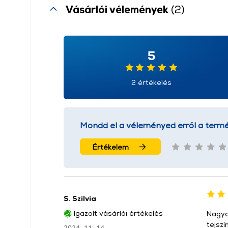
Vásárlói vélemények
(2)
5
2 értékelés
Mondd el a véleményed erről a termé
Értékelem
S. Szilvia
Igazolt vásárlói értékelés
Nagyon
tejszí
2024. 11. 14.