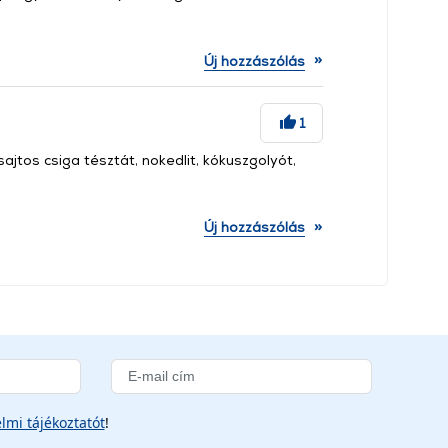
»
Új hozzászólás
1
jtos csiga tésztát, nokedlit, kókuszgolyót,
»
Új hozzászólás
lmi tájékoztatót
!