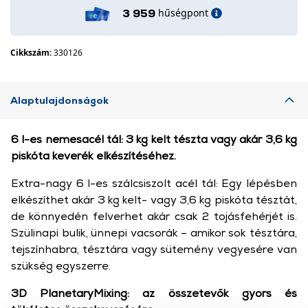
hűségpont
3 959
Cikkszám:
330126
Alaptulajdonságok
6 l-es nemesacél tál: 3 kg kelt tészta vagy akár 3,6 kg
piskóta keverék elkészítéséhez.
Extra-nagy 6 l-es szálcsiszolt acél tál: Egy lépésben
elkészíthet akár 3 kg kelt- vagy 3,6 kg piskóta tésztát,
de könnyedén felverhet akár csak 2 tojásfehérjét is.
Szülinapi bulik, ünnepi vacsorák – amikor sok tésztára,
tejszínhabra, tésztára vagy sütemény vegyesére van
szükség egyszerre.
3D PlanetaryMixing: az összetevők gyors és