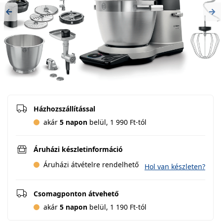
Previous
Ne
Házhozszállítással
akár
5 napon
belül, 1 990 Ft-tól
Áruházi készletinformáció
Áruházi átvételre rendelhető
Hol van készleten?
Csomagponton átvehető
akár
5 napon
belül, 1 190 Ft-tól