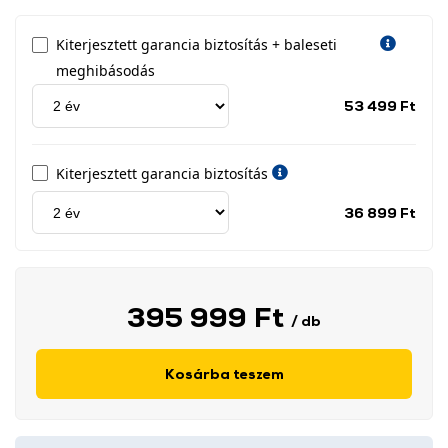
Kiterjesztett garancia biztosítás + baleseti
meghibásodás
Jótá
53 499 Ft
idős
címk
Kiterjesztett garancia biztosítás
Jótá
36 899 Ft
idős
címk
395 999 Ft
/ db
Kosárba teszem