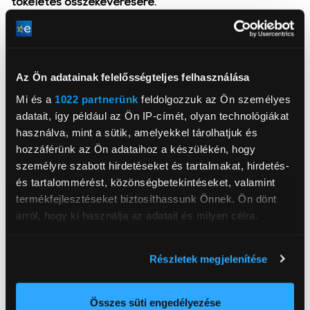
tökéletes összekeverésére.
A tökéletes eredmény érdekében az összetevőket
alaposan össze kell keverni. A 3D PlanetaryMixing azt
jelenti, hogy a keverőszárak úgy mozognak, ahogy a
Az Ön adatainak felelősségteljes felhasználása
bolygók keringenek a nap körül. Így elérik a tál oldalát,
alját és közepét is, tökéletesen összekeverve a
Mi és a
1022 partnerünk
feldolgozzuk az Ön személyes
hozzávalókat.
adatait, így például az Ön IP-címét, olyan technológiákat
használva, mint a sütik, amelyekkel tárolhatjuk és
hozzáférünk az Ön adataihoz a készülékén, hogy
személyre szabott hirdetéseket és tartalmakat, hirdetés-
és tartalommérést, közönségbetekintéseket, valamint
termékfejlesztéseket biztosíthassunk Önnek. Ön dönt
BSH Hausgeräte GmbH
arról, hogy ki használja az adatait és milyen célra.
www.bsh-group.com
81739, München, Carl-Wery-Straße 34
Ha engedélyezi, a következőt is meg szeretnénk tenni:
Részletek megjelenítése
Információgyűjtés az Ön földrajzi
Teljesítmény
1 800 W
elhelyezkedéséről pár méteres pontossággal
Űrtartalom
6 000 ml
Az Ön készülékén beazonosítása annak konkrét
Összes süti engedélyezése