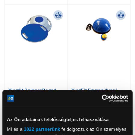
Vivafit BalanceBoard
VivaFit Egyensúlyozó
Egyensúlyozó és
tréner (GYVET)
fejlesztő eszköz (GYVBB)
7 499 Ft
33 999 Ft
Az Ön adatainak felelősségteljes felhasználása
Mi és a
1022 partnerünk
feldolgozzuk az Ön személyes