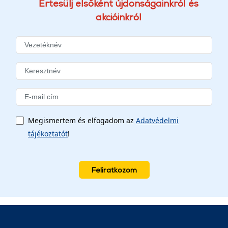
Értesülj elsőként újdonságainkról és
akcióinkról
Megismertem és elfogadom az
Adatvédelmi
tájékoztatót
!
Feliratkozom