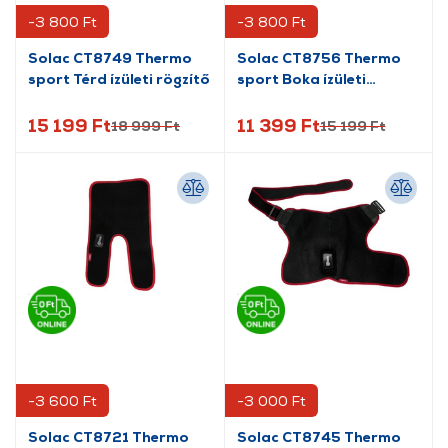
-3 800 Ft
-3 800 Ft
Solac CT8749 Thermo
Solac CT8756 Thermo
sport Térd ízületi rögzítő
sport Boka ízületi
rögzítő
15 199 Ft
11 399 Ft
18 999 Ft
15 199 Ft
-3 600 Ft
-3 000 Ft
Solac CT8721 Thermo
Solac CT8745 Thermo