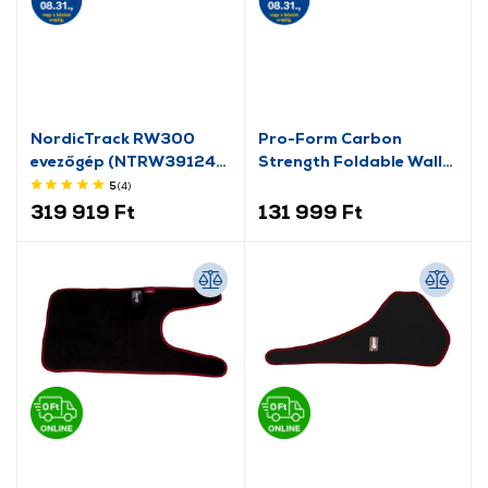
NordicTrack RW300
Pro-Form Carbon
evezőgép (NTRW39124-
Strength Foldable Wall
INT)
Rack edzőkeret
5
(4
)
319 919 Ft
131 999 Ft