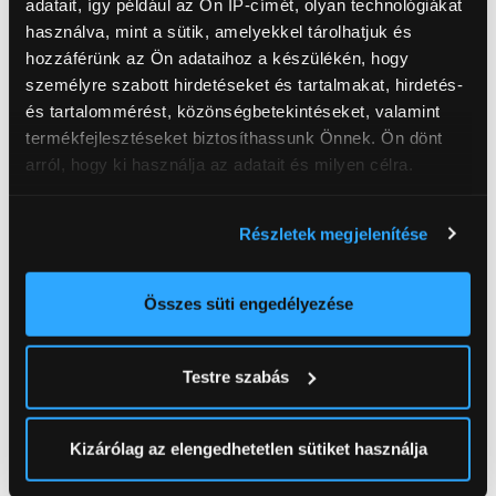
adatait, így például az Ön IP-címét, olyan technológiákat
használva, mint a sütik, amelyekkel tárolhatjuk és
hozzáférünk az Ön adataihoz a készülékén, hogy
személyre szabott hirdetéseket és tartalmakat, hirdetés-
és tartalommérést, közönségbetekintéseket, valamint
termékfejlesztéseket biztosíthassunk Önnek. Ön dönt
arról, hogy ki használja az adatait és milyen célra.
Ha engedélyezi, a következőt is meg szeretnénk tenni:
Részletek megjelenítése
Információgyűjtés az Ön földrajzi
Avento Quadra
Thera-Band Erősítő
elhelyezkedéséről pár méteres pontossággal
expander (21703)
gumikötél 1,4 m,
Az Ön készülékén beazonosítása annak konkrét
gyenge/sárga
Összes süti engedélyezése
2 929 Ft
tulajdonságainak (ujjlenyomat) aktív ellenőrzésével
2 229 Ft
Tudjon meg többet személyes adatainak feldolgozási
Testre szabás
módjairól és adja meg preferenciáit a
Részletek
pontban
. Bármikor módosíthatja vagy visszavonhatja a
Neked ajánljuk
Sütinyilatkozathoz való hozzájárulását.
Kizárólag az elengedhetetlen sütiket használja
Az Eunonics.hu webáruházunk ún. süti vagy cookie file-