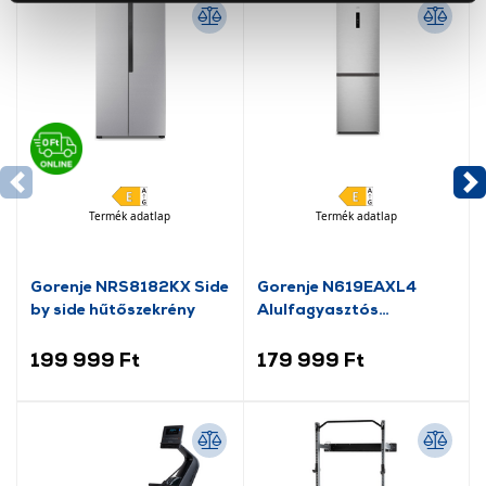
okat használ, melyeket az Ön gépén tárol a rendszer. A
cookie-k személyazonosítására nem alkalmasak,
szolgáltatásaink biztosításához szükségesek. Az oldal
használatával Ön elfogadja a cookie-k használatát.
További információk:
ÁSZF
és
Adatvédelem
Termék adatlap
Termék adatlap
Gorenje NRS8182KX Side
Gorenje N619EAXL4
by side hűtőszekrény
Alulfagyasztós
kombinált hűtőszekrény
199 999 Ft
179 999 Ft