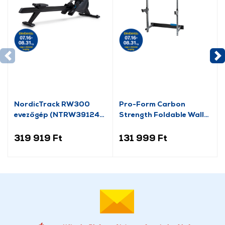
NordicTrack RW300
Pro-Form Carbon
evezőgép (NTRW39124-
Strength Foldable Wall
INT)
Rack edzőkeret
319 919 Ft
131 999 Ft