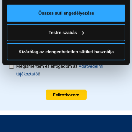
elhelyezkedéséről pár méteres pontossággal
akcióinkról
Az Ön készülékén beazonosítása annak konkrét
Összes süti engedélyezése
tulajdonságainak (ujjlenyomat) aktív ellenőrzésével
Tudjon meg többet személyes adatainak feldolgozási
Testre szabás
módjairól és adja meg preferenciáit a
Részletek
pontban
. Bármikor módosíthatja vagy visszavonhatja a
Sütinyilatkozathoz való hozzájárulását.
Kizárólag az elengedhetetlen sütiket használja
Az Eunonics.hu webáruházunk ún. süti vagy cookie file-
Megismertem és elfogadom az
Adatvédelmi
okat használ, melyeket az Ön gépén tárol a rendszer. A
tájékoztatót
!
cookie-k személyazonosítására nem alkalmasak,
szolgáltatásaink biztosításához szükségesek. Az oldal
használatával Ön elfogadja a cookie-k használatát.
Feliratkozom
További információk:
ÁSZF
és
Adatvédelem