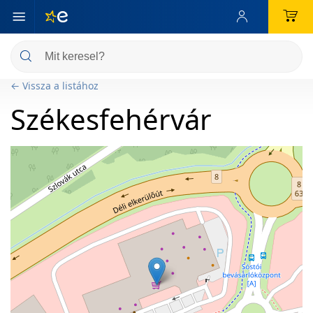
← Vissza a listához
Székesfehérvár