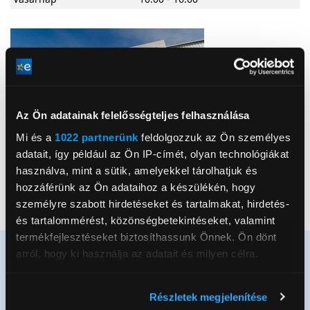
Az Ön adatainak felelősségteljes felhasználása
Mi és a
1022 partnerünk
feldolgozzuk az Ön személyes
adatait, így például az Ön IP-címét, olyan technológiákat
használva, mint a sütik, amelyekkel tárolhatjuk és
Google Maps útvonal
hozzáférünk az Ön adataihoz a készülékén, hogy
Kedvenc
személyre szabott hirdetéseket és tartalmakat, hirdetés-
és tartalommérést, közönségbetekintéseket, valamint
termékfejlesztéseket biztosíthassunk Önnek. Ön dönt
arról, hogy ki használja az adatait és milyen célra.
Ha engedélyezi, a következőt is meg szeretnénk tenni:
Részletek megjelenítése
Értesülj elsőként újdonságainkról és
Információgyűjtés az Ön földrajzi